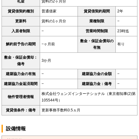
礼金
賃料の2ヶ月分
賃貸借契約種別
普通借家
賃貸借契約期間
2年
更新料
賃料の1ヶ月分
業種制限
−
入居者制限
−
営業時間制限
23時迄
敷金・保証金償却の
解約前予告の期間
−ヶ月前
有り
有無
敷金・保証金償却：
3か月
備考
建築協力金の有無
−
建築協力金の金額
−
建築協力金返済期間
−
建築協力金：備考
−
株式会社ウェンズインターナショナル（東京都知事(2)第
物件管理者情報
105544号）
賃貸借条件：備考
更新事務手数料0.5ヵ月
設備情報