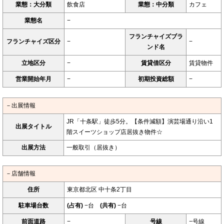
業態：大分類
飲食店
業態：中分類
カフェ
業態名
−
フランチャイズブラ
フランチャイズ区分
−
−
ンド名
立地区分
−
賃貸借区分
賃貸物件
営業開始年月
−
初期投資総額
−
－出展情報
JR「十条駅」徒歩5分。【条件減額】演芸場通り沿い1
出展タイトル
階スイーツショップ店居抜き物件☆
出展方法
一般取引（居抜き）
－店舗情報
住所
東京都北区 中十条2丁目
駐車場台数
(占有)
−台
(共有)
−台
前面道路
−
号線
−号線