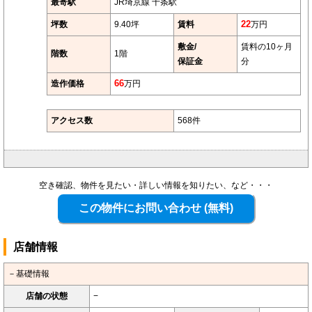
最寄駅
JR埼京線 十条駅
坪数
9.40坪
賃料
22
万円
敷金/
賃料の10ヶ月
階数
1階
保証金
分
造作価格
66
万円
アクセス数
568件
空き確認、物件を見たい・詳しい情報を知りたい、など・・・
店舗情報
－基礎情報
店舗の状態
−