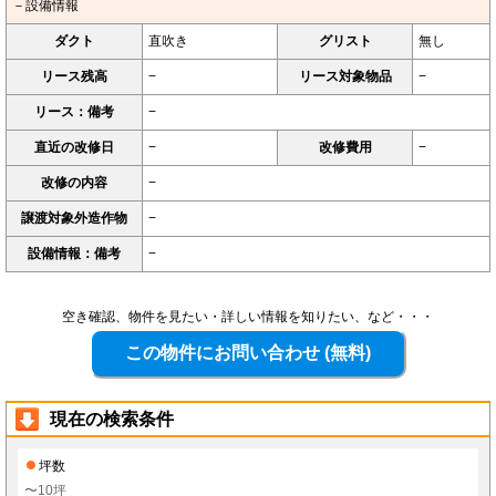
－設備情報
ダクト
直吹き
グリスト
無し
リース残高
−
リース対象物品
−
リース：備考
−
直近の改修日
−
改修費用
−
改修の内容
−
譲渡対象外造作物
−
設備情報：備考
−
空き確認、物件を見たい・詳しい情報を知りたい、など・・・
現在の検索条件
坪数
〜10坪