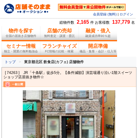
会員登録 (無料)
|
ログイン
2,165
137,779
総物件数
件 お客様数
名
物件を探す
店舗の売却
融資・借入
全国の居抜き店舗物件
無料査定・譲渡・委託
融資成功率90％超
セミナー情報
フランチャイズ
開店準備
独立・開業の無料勉強会
FC情報の比較・検索
備品・集客・会計・仕入等
トップ
東京都北区 飲食店(カフェ) 店舗物件
[ 74263 ]
JR「十条駅」徒歩5分。【条件減額】演芸場通り沿い1階スイーツ
ショップ店居抜き物件☆