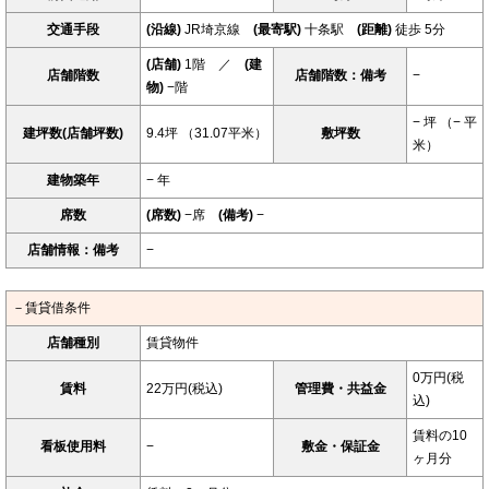
交通手段
(沿線)
JR埼京線
(最寄駅)
十条駅
(距離)
徒歩 5分
(店舗)
1階 ／
(建
店舗階数
店舗階数：備考
−
物)
−階
− 坪 （− 平
建坪数(店舗坪数)
9.4坪 （31.07平米）
敷坪数
米）
建物築年
− 年
席数
(席数)
−席
(備考)
−
店舗情報：備考
−
－賃貸借条件
店舗種別
賃貸物件
0万円(税
賃料
22万円(税込)
管理費・共益金
込)
賃料の10
看板使用料
−
敷金・保証金
ヶ月分