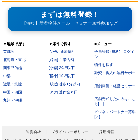
まずは無料登録！
【特典】新着物件メール・セミナー無料参加など
▼地域で探す
▼条件で探す
■メニュー
首都圏
[NEW] 新着物件
会員登録 (無料)
|
ログイ
ン
北海道・東北
[路面] １階店舗
物件を探す
関東甲信越
[小箱] 20坪以下
融資・借入れ無料サポー
中部
[極小] 10坪以下
ト
近畿・北陸
[駅近] 徒歩1分以内
店舗開業・経営セミナー
中国・四国
[タダ] 造作金０円
店舗売却したい方はこち
九州・沖縄
ら[↗]
ビジネスパートナー募集
[↗]
運営会社
プライバシーポリシー
採用情報