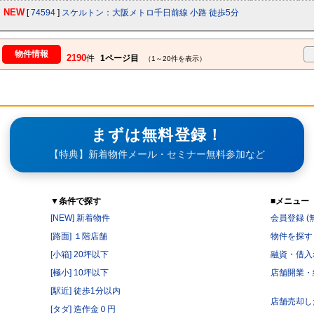
NEW
[
74594
]
スケルトン：大阪メトロ千日前線 小路 徒歩5分
物件情報
2190
件
1ページ目
（1～20件を表示）
まずは無料登録！
【特典】新着物件メール・セミナー無料参加など
▼条件で探す
■メニュー
[NEW] 新着物件
会員登録 (
[路面] １階店舗
物件を探す
[小箱] 20坪以下
融資・借入
[極小] 10坪以下
店舗開業・
[駅近] 徒歩1分以内
店舗売却し
[タダ] 造作金０円