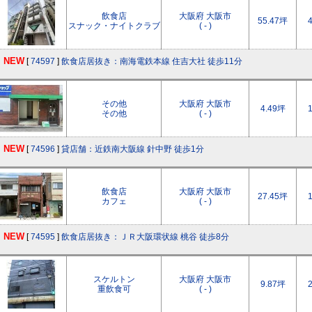
飲食店
大阪府 大阪市
55.47坪
スナック・ナイトクラブ
( - )
NEW
[
74597
]
飲食店居抜き：南海電鉄本線 住吉大社 徒歩11分
その他
大阪府 大阪市
4.49坪
その他
( - )
NEW
[
74596
]
貸店舗：近鉄南大阪線 針中野 徒歩1分
飲食店
大阪府 大阪市
27.45坪
カフェ
( - )
NEW
[
74595
]
飲食店居抜き：ＪＲ大阪環状線 桃谷 徒歩8分
スケルトン
大阪府 大阪市
9.87坪
重飲食可
( - )