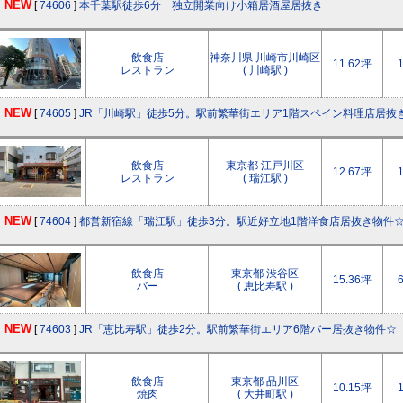
NEW
[
74606
]
本千葉駅徒歩6分 独立開業向け小箱居酒屋居抜き
飲食店
神奈川県 川崎市川崎区
11.62坪
レストラン
( 川崎駅 )
NEW
[
74605
]
JR「川崎駅」徒歩5分。駅前繁華街エリア1階スペイン料理店居抜
飲食店
東京都 江戸川区
12.67坪
レストラン
( 瑞江駅 )
NEW
[
74604
]
都営新宿線「瑞江駅」徒歩3分。駅近好立地1階洋食店居抜き物件
飲食店
東京都 渋谷区
15.36坪
バー
( 恵比寿駅 )
NEW
[
74603
]
JR「恵比寿駅」徒歩2分。駅前繁華街エリア6階バー居抜き物件☆
飲食店
東京都 品川区
10.15坪
焼肉
( 大井町駅 )