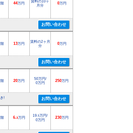
賃料の10ヶ
1階
44
万円
0
万円
月分
賃料の2ヶ月
1階
13
万円
0
万円
分
50万円/
2階
20
万円
250
万円
0万円
き!
19.
万円/
5
1階
6.
万円
230
万円
3
0万円