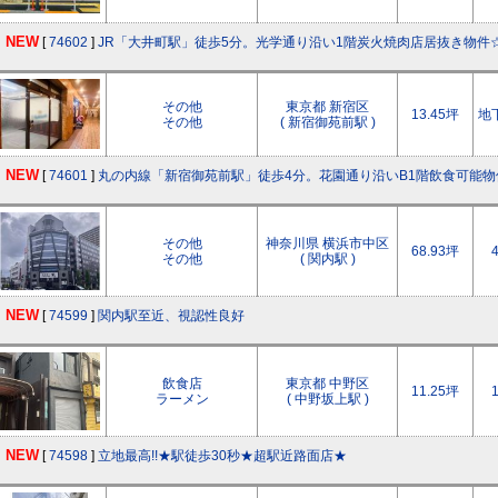
NEW
[
74602
]
JR「大井町駅」徒歩5分。光学通り沿い1階炭火焼肉店居抜き物件
その他
東京都 新宿区
13.45坪
地
その他
( 新宿御苑前駅 )
NEW
[
74601
]
丸の内線「新宿御苑前駅」徒歩4分。花園通り沿いB1階飲食可能物
その他
神奈川県 横浜市中区
68.93坪
その他
( 関内駅 )
NEW
[
74599
]
関内駅至近、視認性良好
飲食店
東京都 中野区
11.25坪
ラーメン
( 中野坂上駅 )
NEW
[
74598
]
立地最高!!★駅徒歩30秒★超駅近路面店★