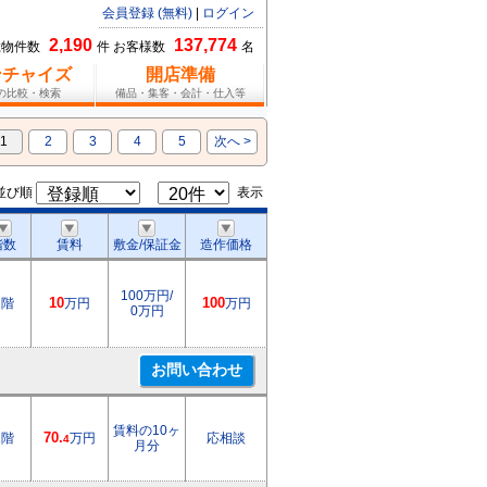
会員登録 (無料)
|
ログイン
2,190
137,774
総物件数
件 お客様数
名
ンチャイズ
開店準備
報の比較・検索
備品・集客・会計・仕入等
1
2
3
4
5
次へ >
並び順
表示
階数
賃料
敷金/保証金
造作価格
100万円/
1階
10
万円
100
万円
0万円
賃料の10ヶ
2階
70.
万円
応相談
4
月分