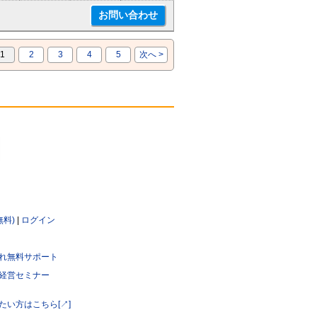
1
2
3
4
5
次へ >
無料)
|
ログイン
れ無料サポート
経営セミナー
たい方はこちら[↗]