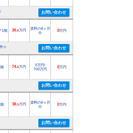
☆
賃料の8ヶ月
30.
万円
下1階
0
万円
8
分
件☆
0万円/
74.
万円
4階
0
万円
8
700万円
賃料の6ヶ月
38.
万円
1階
0
万円
5
分