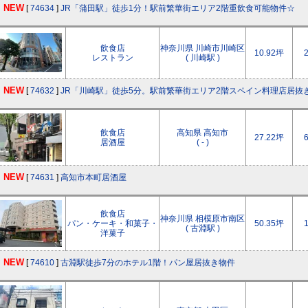
NEW
[
74634
]
JR「蒲田駅」徒歩1分！駅前繁華街エリア2階重飲食可能物件☆
飲食店
神奈川県 川崎市川崎区
10.92坪
レストラン
( 川崎駅 )
NEW
[
74632
]
JR「川崎駅」徒歩5分。駅前繁華街エリア2階スペイン料理店居抜
飲食店
高知県 高知市
27.22坪
居酒屋
( - )
NEW
[
74631
]
高知市本町居酒屋
飲食店
神奈川県 相模原市南区
パン・ケーキ・和菓子・
50.35坪
( 古淵駅 )
洋菓子
NEW
[
74610
]
古淵駅徒歩7分のホテル1階！パン屋居抜き物件