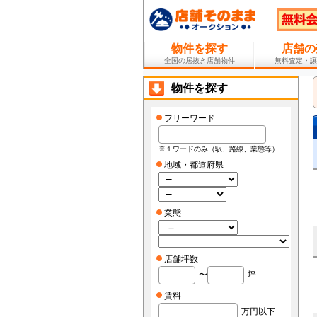
物件を探す
店舗の
全国の居抜き店舗物件
無料査定・譲
物件を探す
フリーワード
※１ワードのみ（駅、路線、業態等）
地域・都道府県
業態
店舗坪数
〜
坪
賃料
万円以下