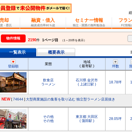
売却
融資・借入
セミナー情報
フラ
渡・委託
融資成功率90％超
独立・開業の無料勉強会
FC情
物件情報
2190
件
1ページ目
（1～20件を表示）
一覧表示
概要表示
地域
業態
( 最寄駅 )
登録順
坪数
飲食店
石川県 金沢市
18.78坪
ラーメン
( 上諸江駅 )
NEW
[
74644
]
大型商業施設の集客を取り込む 独立型ラーメン店居抜き
その他
東京都 大田区
28.05坪
その他
( 蒲田駅 )