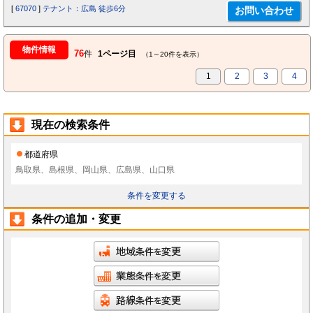
[
67070
]
テナント：広島 徒歩6分
物件情報
76
件
1ページ目
（1～20件を表示）
1
2
3
4
現在の検索条件
都道府県
鳥取県、島根県、岡山県、広島県、山口県
条件を変更する
条件の追加・変更