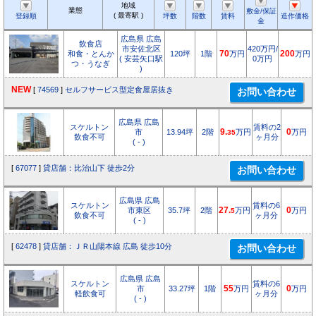
地域
業態
敷金/保証
( 最寄駅 )
登録順
坪数
階数
賃料
造作価格
金
広島県 広島
飲食店
市安佐北区
420万円/
和食・とんか
120坪
1階
70
万円
200
万円
( 安芸矢口駅
0万円
つ・うなぎ
)
NEW
[
74569
]
セルフサービス型定食屋居抜き
広島県 広島
スケルトン
賃料の2
市
13.94坪
2階
9.
万円
0
万円
35
飲食不可
ヶ月分
( - )
[
67077
]
貸店舗：比治山下 徒歩2分
広島県 広島
スケルトン
賃料の6
市東区
35.7坪
2階
27.
万円
0
万円
5
飲食不可
ヶ月分
( - )
[
62478
]
貸店舗：ＪＲ山陽本線 広島 徒歩10分
広島県 広島
スケルトン
賃料の6
市
33.27坪
1階
55
万円
0
万円
軽飲食可
ヶ月分
( - )