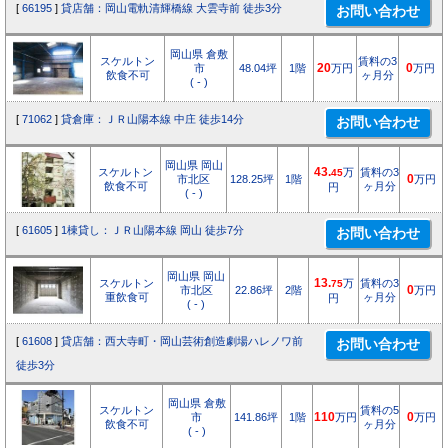
[
66195
]
貸店舗：岡山電軌清輝橋線 大雲寺前 徒歩3分
岡山県 倉敷
スケルトン
賃料の3
市
48.04坪
1階
20
万円
0
万円
飲食不可
ヶ月分
( - )
[
71062
]
貸倉庫：ＪＲ山陽本線 中庄 徒歩14分
岡山県 岡山
スケルトン
43.
万
賃料の3
45
市北区
128.25坪
1階
0
万円
飲食不可
ヶ月分
円
( - )
[
61605
]
1棟貸し：ＪＲ山陽本線 岡山 徒歩7分
岡山県 岡山
スケルトン
13.
万
賃料の3
75
市北区
22.86坪
2階
0
万円
重飲食可
ヶ月分
円
( - )
[
61608
]
貸店舗：西大寺町・岡山芸術創造劇場ハレノワ前
徒歩3分
岡山県 倉敷
スケルトン
賃料の5
市
141.86坪
1階
110
万円
0
万円
飲食不可
ヶ月分
( - )