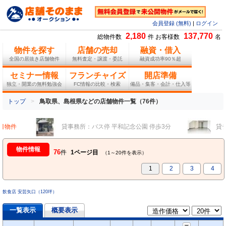
会員登録 (無料)
|
ログイン
2,180
137,770
総物件数
件 お客様数
名
物件を探す
店舗の売却
融資・借入
全国の居抜き店舗物件
無料査定・譲渡・委託
融資成功率90％超
セミナー情報
フランチャイズ
開店準備
独立・開業の無料勉強会
FC情報の比較・検索
備品・集客・会計・仕入等
トップ
鳥取県、島根県などの店舗物件一覧（76件）
物件
貸事務所：バス停 平和記念公園 停歩3分
貸テナ
物件情報
76
件
1ページ目
（1～20件を表示）
1
2
3
4
飲食店 安芸矢口（120坪）
一覧表示
概要表示