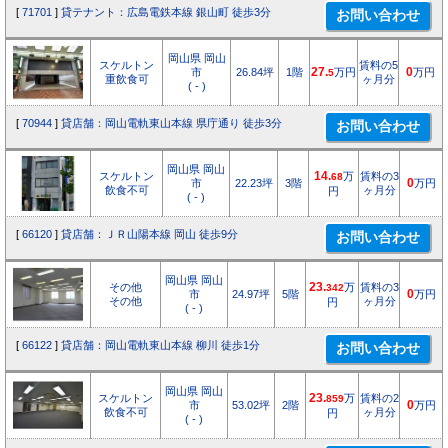
[
71701
]
貸テナント：広島電鉄本線 銀山町 徒歩3分
岡山県 岡山
スケルトン
賃料の5
市
26.84坪
1階
27.
万円
0
万円
5
重飲食可
ヶ月分
( - )
[
70944
]
貸店舗：岡山電軌東山本線 県庁通り 徒歩3分
岡山県 岡山
スケルトン
14.
万
賃料の3
68
市
22.23坪
3階
0
万円
飲食不可
ヶ月分
円
( - )
[
66120
]
貸店舗：ＪＲ山陽本線 岡山 徒歩9分
岡山県 岡山
その他
23.
万
賃料の3
342
市
24.97坪
5階
0
万円
その他
ヶ月分
円
( - )
[
66122
]
貸店舗：岡山電軌東山本線 柳川 徒歩1分
岡山県 岡山
スケルトン
23.
万
賃料の2
859
市
53.02坪
2階
0
万円
飲食不可
ヶ月分
円
( - )