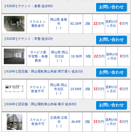
[
61630
]
テナント：倉敷 徒歩8分
岡山県 倉敷
スケルトン
賃料の3
市
82.28坪
2階
22
万円
0
万円
重飲食可
ヶ月分
( - )
[
61638
]
テナント：常盤 徒歩2分
サービス業
岡山県 岡山
賃料の6
学習塾・各種
市北区
19.36坪
5階
22
万円
0
万円
ヶ月分
教室
( - )
[
61645
]
貸店舗：岡山電軌東山本線 県庁通り 徒歩2分
岡山県 岡山
スケルトン
賃料の2
市北区
23.59坪
2階
33
万円
0
万円
飲食不可
ヶ月分
( - )
[
61649
]
貸店舗：岡山電軌東山本線 柳川 徒歩8分
広島県 広島
スケルトン
賃料の6
市
46.8坪
2階
33
万円
0
万円
飲食不可
ヶ月分
( - )