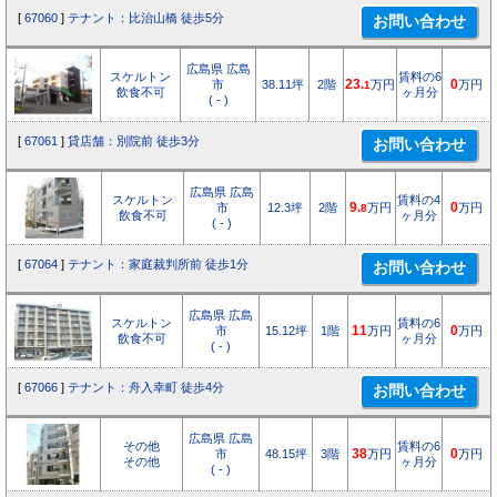
[
67060
]
テナント：比治山橋 徒歩5分
広島県 広島
スケルトン
賃料の6
市
38.11坪
2階
23.
万円
0
万円
1
飲食不可
ヶ月分
( - )
[
67061
]
貸店舗：別院前 徒歩3分
広島県 広島
スケルトン
賃料の4
市
12.3坪
2階
9.
万円
0
万円
8
飲食不可
ヶ月分
( - )
[
67064
]
テナント：家庭裁判所前 徒歩1分
広島県 広島
スケルトン
賃料の6
市
15.12坪
1階
11
万円
0
万円
飲食不可
ヶ月分
( - )
[
67066
]
テナント：舟入幸町 徒歩4分
広島県 広島
その他
賃料の6
市
48.15坪
3階
38
万円
0
万円
その他
ヶ月分
( - )