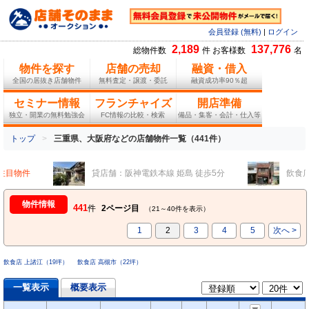
会員登録 (無料)
|
ログイン
2,189
137,776
総物件数
件 お客様数
名
物件を探す
店舗の売却
融資・借入
全国の居抜き店舗物件
無料査定・譲渡・委託
融資成功率90％超
セミナー情報
フランチャイズ
開店準備
独立・開業の無料勉強会
FC情報の比較・検索
備品・集客・会計・仕入等
トップ
三重県、大阪府などの店舗物件一覧（441件）
目物件
貸店舗：阪神電鉄本線 姫島 徒歩5分
飲食店居
物件情報
441
件
2ページ目
（21～40件を表示）
1
2
3
4
5
次へ >
飲食店 上諸江（19坪）
飲食店 高槻市（22坪）
一覧表示
概要表示