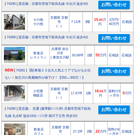
[
74290
]
貸店舗：京都市営地下鉄烏丸線 今出川 徒歩4分
京都府 京都
その他
15.
万
0万円/
95
市
7.11坪
3階
応相談
その他
40万円
円
( - )
[
74289
]
貸店舗：京都市営地下鉄烏丸線 今出川 徒歩4分
兵庫県 加古
飲食店
川市
50.06坪
1階
55
万円
応相談
応相談
レストラン
( 東加古川駅
)
NEW
[
74281
]
【駐車場２３台大人気エリアでなかなか出
ない！加古川の美麗物件が値下げ！【350→300万！】
京都府 京都
小売業
16.
万
賃料の3
06
市
17.67坪
1階
0
万円
物販店
ヶ月分
円
( - )
[
74280
]
貸店舗： 交通 (最寄駅/バス停) 京都市営地下鉄烏
丸線 丸太町 徒歩16分 バス停 堀川下立売 停歩3分
京都府 京都
飲食店
賃料の6
市
27.2坪
2階
22
万円
応相談
カフェ
ヶ月分