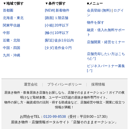
▼地域で探す
▼条件で探す
■メニュー
首都圏
[NEW] 新着物件
会員登録 (無料)
|
ログイ
ン
北海道・東北
[路面] １階店舗
物件を探す
関東甲信越
[小箱] 20坪以下
融資・借入れ無料サポー
中部
[極小] 10坪以下
ト
近畿・北陸
[駅近] 徒歩1分以内
店舗開業・経営セミナー
中国・四国
[タダ] 造作金０円
店舗売却したい方はこち
九州・沖縄
ら[↗]
ビジネスパートナー募集
[↗]
運営会社
プライバシーポリシー
採用情報
居抜き物件・飲食居抜き店舗をお探しなら、店舗そのままオークション！ガイアの夜
明けなど取材多数、ユーザー13万超の居抜き物件専門サイト。
物件の探し方・融資成功の法則・得する助成金など、店舗経営や独立・開業に役立つ
情報が満載！
お問合せTEL：
0120-99-8538
（受付：平日9:00～17:30）
居抜き物件・店舗情報ポータルサイト「店舗そのままオークション」