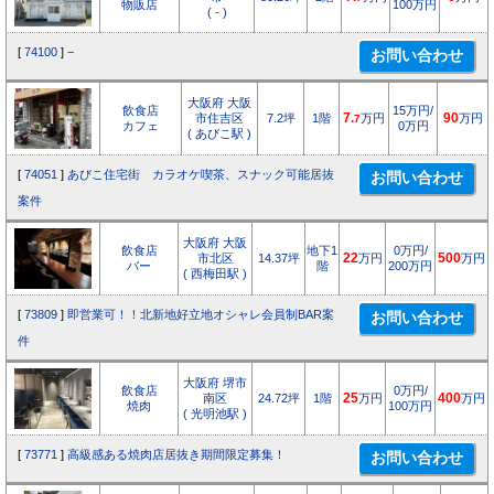
物販店
100万円
( - )
[
74100
]
−
大阪府 大阪
飲食店
15万円/
市住吉区
7.2坪
1階
7.
万円
90
万円
7
カフェ
0万円
( あびこ駅 )
[
74051
]
あびこ住宅街 カラオケ喫茶、スナック可能居抜
案件
大阪府 大阪
飲食店
地下1
0万円/
市北区
14.37坪
22
万円
500
万円
バー
階
200万円
( 西梅田駅 )
[
73809
]
即営業可！！北新地好立地オシャレ会員制BAR案
件
大阪府 堺市
飲食店
0万円/
南区
24.72坪
1階
25
万円
400
万円
焼肉
100万円
( 光明池駅 )
[
73771
]
高級感ある焼肉店居抜き期間限定募集！