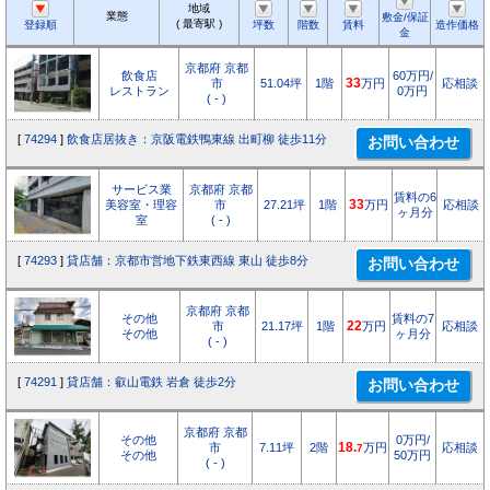
地域
業態
敷金/保証
( 最寄駅 )
登録順
坪数
階数
賃料
造作価格
金
京都府 京都
飲食店
60万円/
市
51.04坪
1階
33
万円
応相談
レストラン
0万円
( - )
[
74294
]
飲食店居抜き：京阪電鉄鴨東線 出町柳 徒歩11分
サービス業
京都府 京都
賃料の6
美容室・理容
市
27.21坪
1階
33
万円
応相談
ヶ月分
室
( - )
[
74293
]
貸店舗：京都市営地下鉄東西線 東山 徒歩8分
京都府 京都
その他
賃料の7
市
21.17坪
1階
22
万円
応相談
その他
ヶ月分
( - )
[
74291
]
貸店舗：叡山電鉄 岩倉 徒歩2分
京都府 京都
その他
0万円/
市
7.11坪
2階
18.
万円
応相談
7
その他
50万円
( - )