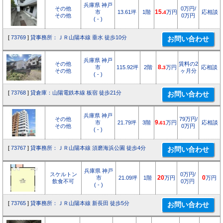
兵庫県 神戸
その他
0万円/
市
13.61坪
1階
15.
万円
応相談
4
その他
0万円
( - )
[
73769
]
貸事務所：ＪＲ山陽本線 垂水 徒歩10分
兵庫県 神戸
その他
賃料の2
市
115.92坪
2階
8.
万円
応相談
3
その他
ヶ月分
( - )
[
73768
]
貸倉庫：山陽電鉄本線 板宿 徒歩21分
兵庫県 神戸
その他
79万円/
市
21.79坪
3階
9.
万円
応相談
61
その他
0万円
( - )
[
73767
]
貸事務所：ＪＲ山陽本線 須磨海浜公園 徒歩4分
兵庫県 神戸
スケルトン
0万円/
市
21.09坪
1階
20
万円
0
万円
飲食不可
0万円
( - )
[
73765
]
貸事務所：ＪＲ山陽本線 新長田 徒歩5分