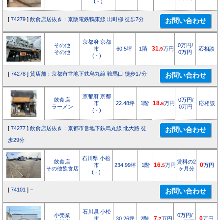
( - )
[
74279
]
飲食店居抜き：京阪電鉄鴨東線 出町柳 徒歩7分
京都府 京都
その他
0万円/
市
60.5坪
1階
31.
万円
応相談
9
その他
0万円
( - )
[
74278
]
貸店舗：京都市営地下鉄烏丸線 鞍馬口 徒歩17分
京都府 京都
飲食店
0万円/
市
22.48坪
1階
18.
万円
応相談
6
ラーメン
0万円
( - )
[
74277
]
飲食店居抜き：京都市営地下鉄烏丸線 北大路 徒
歩29分
石川県 小松
飲食店
賃料の2
市
234.99坪
1階
16.
万円
0
万円
5
その他飲食店
ヶ月分
( - )
[
74101
]
−
石川県 小松
小売業
0万円/
市
30.26坪
2階
7.
万円
0
万円
7