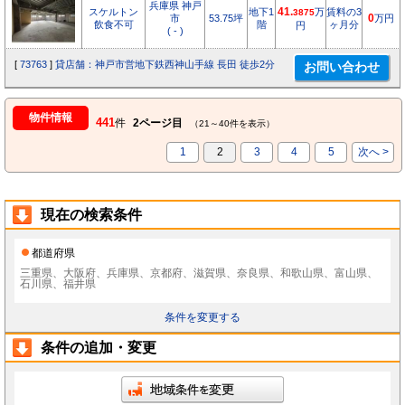
兵庫県 神戸
スケルトン
地下1
41.
万
賃料の3
3875
市
53.75坪
0
万円
飲食不可
階
ヶ月分
円
( - )
[
73763
]
貸店舗：神戸市営地下鉄西神山手線 長田 徒歩2分
物件情報
441
件
2ページ目
（21～40件を表示）
1
2
3
4
5
次へ >
現在の検索条件
都道府県
三重県、大阪府、兵庫県、京都府、滋賀県、奈良県、和歌山県、富山県、
石川県、福井県
条件を変更する
条件の追加・変更