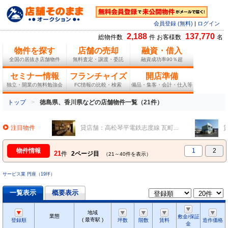
会員登録 (無料)
|
ログイン
2,188
137,770
総物件数
件 お客様数
名
物件を探す
店舗の売却
融資・借入
全国の居抜き店舗物件
無料査定・譲渡・委託
融資成功率90％超
セミナー情報
フランチャイズ
開店準備
独立・開業の無料勉強会
FC情報の比較・検索
備品・集客・会計・仕入等
トップ
徳島県、香川県などの店舗物件一覧（21件）
注目物件
貸店舗：高松琴平電鉄志度線 瓦町...
物件情報
1
2
21
件
2ページ目
（21～40件を表示）
サービス業 円座（19坪）
一覧表示
概要表示
地域
業態
敷金/保証
( 最寄駅 )
登録順
坪数
階数
賃料
造作価格
金