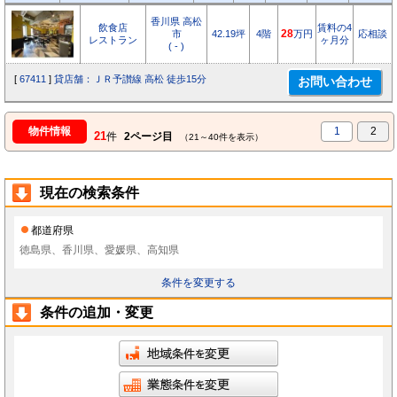
香川県 高松
飲食店
賃料の4
市
42.19坪
4階
28
万円
応相談
レストラン
ヶ月分
( - )
[
67411
]
貸店舗：ＪＲ予讃線 高松 徒歩15分
物件情報
1
2
21
件
2ページ目
（21～40件を表示）
現在の検索条件
都道府県
徳島県、香川県、愛媛県、高知県
条件を変更する
条件の追加・変更