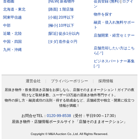
首都圏
[NEW] 新着物件
会員登録 (無料)
|
ログイ
ン
北海道・東北
[路面] １階店舗
物件を探す
関東甲信越
[小箱] 20坪以下
融資・借入れ無料サポー
中部
[極小] 10坪以下
ト
近畿・北陸
[駅近] 徒歩1分以内
店舗開業・経営セミナー
中国・四国
[タダ] 造作金０円
店舗売却したい方はこち
九州・沖縄
ら[↗]
ビジネスパートナー募集
[↗]
運営会社
プライバシーポリシー
採用情報
居抜き物件・飲食居抜き店舗をお探しなら、店舗そのままオークション！ガイアの夜
明けなど取材多数、ユーザー13万超の居抜き物件専門サイト。
物件の探し方・融資成功の法則・得する助成金など、店舗経営や独立・開業に役立つ
情報が満載！
お問合せTEL：
0120-99-8538
（受付：平日9:00～17:30）
居抜き物件・店舗情報ポータルサイト「店舗そのままオークション」
Copyright © M&A Auction Co.,Ltd. All Rights Reserved.