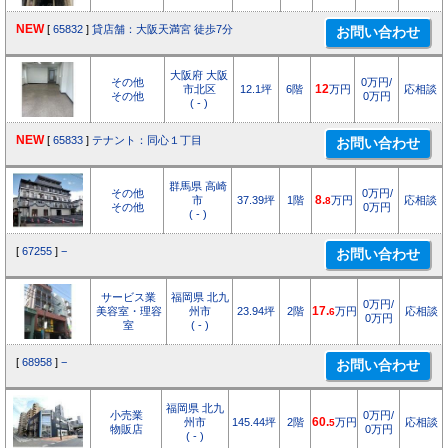
NEW
[
65832
]
貸店舗：大阪天満宮 徒歩7分
大阪府 大阪
その他
0万円/
市北区
12.1坪
6階
12
万円
応相談
その他
0万円
( - )
NEW
[
65833
]
テナント：同心１丁目
群馬県 高崎
その他
0万円/
市
37.39坪
1階
8.
万円
応相談
8
その他
0万円
( - )
[
67255
]
−
サービス業
福岡県 北九
0万円/
美容室・理容
州市
23.94坪
2階
17.
万円
応相談
6
0万円
室
( - )
[
68958
]
−
福岡県 北九
小売業
0万円/
州市
145.44坪
2階
60.
万円
応相談
5
物販店
0万円
( - )