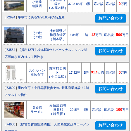
小売業
塚市
3728.85坪
1階
応相談
応相談
0
万円
物販店
( 本厚木駅 )
[
72974
]
平塚市にある3728.85坪の貸倉庫
神奈川県 相
その他
模原市緑区
4.84坪
1階
12
万円
応相談
500
万円
その他
( 橋本駅 )
[
73554
]
【賃料12万】橋本駅8分！パーソナルレッスン対
応可能な室内ゴルフ居抜き
東京都 目黒
スケルトン
91.
万円
区
17.32坪
1階
3
応相談
0
万円
重飲食可
( 中目黒駅 )
[
73899
]
重飲食可！中目黒駅徒歩4分の新築商業施設！1階
スケルトン物件
愛知県 西春
飲食店
日井郡
29.8坪
4階
応相談
応相談
100
万円
ラーメン
( 味美駅 )
[
74088
]
【県営名古屋空港隣接】 大型商業施設内ラーメン