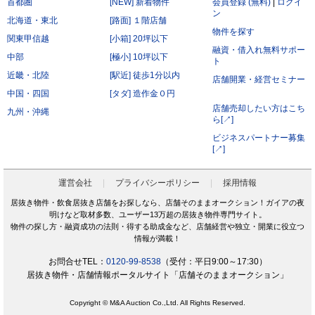
首都圏
[NEW] 新着物件
会員登録 (無料)
|
ログイ
ン
北海道・東北
[路面] １階店舗
物件を探す
関東甲信越
[小箱] 20坪以下
融資・借入れ無料サポー
中部
[極小] 10坪以下
ト
近畿・北陸
[駅近] 徒歩1分以内
店舗開業・経営セミナー
中国・四国
[タダ] 造作金０円
店舗売却したい方はこち
九州・沖縄
ら[↗]
ビジネスパートナー募集
[↗]
運営会社
プライバシーポリシー
採用情報
居抜き物件・飲食居抜き店舗をお探しなら、店舗そのままオークション！ガイアの夜
明けなど取材多数、ユーザー13万超の居抜き物件専門サイト。
物件の探し方・融資成功の法則・得する助成金など、店舗経営や独立・開業に役立つ
情報が満載！
お問合せTEL：
0120-99-8538
（受付：平日9:00～17:30）
居抜き物件・店舗情報ポータルサイト「店舗そのままオークション」
Copyright © M&A Auction Co.,Ltd. All Rights Reserved.