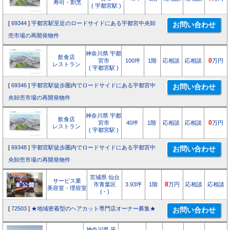
寿司・割烹
( 宇都宮駅 )
[
69344
]
宇都宮駅至近のロードサイドにある宇都宮中央卸
売市場の再開発物件
神奈川県 宇都
飲食店
宮市
100坪
1階
応相談
応相談
0
万円
レストラン
( 宇都宮駅 )
[
69346
]
宇都宮駅徒歩圏内でロードサイドにある宇都宮中
央卸売市場の再開発物件
神奈川県 宇都
飲食店
宮市
40坪
1階
応相談
応相談
0
万円
レストラン
( 宇都宮駅 )
[
69348
]
宇都宮駅徒歩圏内でロードサイドにある宇都宮中
央卸売市場の再開発物件
宮城県 仙台
サービス業
市青葉区
3.93坪
1階
8
万円
応相談
応相談
美容室・理容室
( - )
[
72503
]
★地域密着型のヘアカット専門店オーナー募集★
神奈川県 平