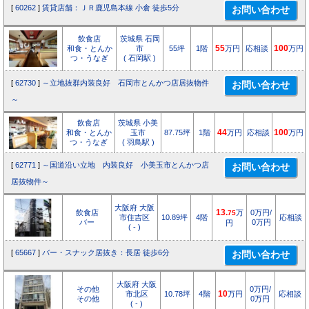
[
60262
]
賃貸店舗：ＪＲ鹿児島本線 小倉 徒歩5分
飲食店
茨城県 石岡
和食・とんか
市
55坪
1階
55
万円
応相談
100
万円
つ・うなぎ
( 石岡駅 )
[
62730
]
～立地抜群内装良好 石岡市とんかつ店居抜物件
～
飲食店
茨城県 小美
和食・とんか
玉市
87.75坪
1階
44
万円
応相談
100
万円
つ・うなぎ
( 羽鳥駅 )
[
62771
]
～国道沿い立地 内装良好 小美玉市とんかつ店
居抜物件～
大阪府 大阪
飲食店
13.
万
0万円/
75
市住吉区
10.89坪
4階
応相談
バー
0万円
円
( - )
[
65667
]
バー・スナック居抜き：長居 徒歩6分
大阪府 大阪
その他
0万円/
市北区
10.78坪
4階
10
万円
応相談
その他
0万円
( - )