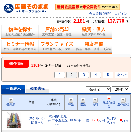
会員登録 (無料)
|
ログイン
2,181
137,770
総物件数
件 お客様数
名
物件を探す
店舗の売却
融資・借入
全国の居抜き店舗物件
無料査定・譲渡・委託
融資成功率90％超
セミナー情報
フランチャイズ
開店準備
独立・開業の無料勉強会
FC情報の比較・検索
備品・集客・会計・仕入等
物件情報
2181
件
2ページ目
（21～40件を表示）
1
2
3
4
5
次へ >
一覧表示
概要表示
地域
業態
敷金/保証
( 最寄駅 )
登録順
坪数
階数
賃料
造作価格
金
福岡県 北九
スケルトン
0万円/
州市小倉北区
18.02坪
1階
17.
万円
0
万円
6
飲食不可
0万円
( - )