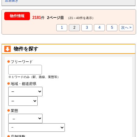
店居抜き
物件情報
2181
件
2ページ目
（21～40件を表示）
1
2
3
4
5
次へ >
物件を探す
フリーワード
※１ワードのみ（駅、路線、業態等）
地域・都道府県
業態
店舗坪数