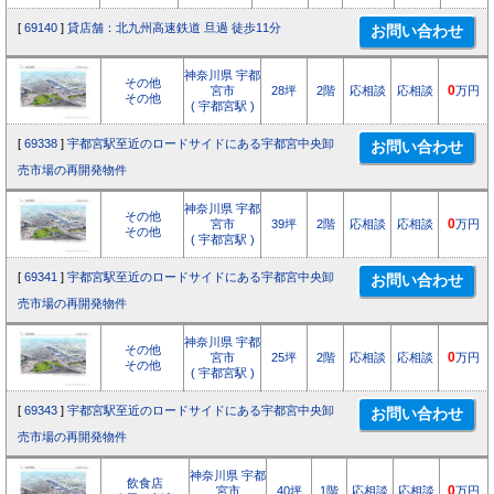
[
69140
]
貸店舗：北九州高速鉄道 旦過 徒歩11分
神奈川県 宇都
その他
宮市
28坪
2階
応相談
応相談
0
万円
その他
( 宇都宮駅 )
[
69338
]
宇都宮駅至近のロードサイドにある宇都宮中央卸
売市場の再開発物件
神奈川県 宇都
その他
宮市
39坪
2階
応相談
応相談
0
万円
その他
( 宇都宮駅 )
[
69341
]
宇都宮駅至近のロードサイドにある宇都宮中央卸
売市場の再開発物件
神奈川県 宇都
その他
宮市
25坪
2階
応相談
応相談
0
万円
その他
( 宇都宮駅 )
[
69343
]
宇都宮駅至近のロードサイドにある宇都宮中央卸
売市場の再開発物件
神奈川県 宇都
飲食店
宮市
40坪
1階
応相談
応相談
0
万円