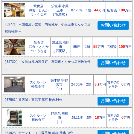
飲食店
茨城県 小美
和食・とんか
玉市
87.75坪
1階
44
万円
応相談
100
万円
つ・うなぎ
( 羽鳥駅 )
[
62771
]
～国道沿い立地 内装良好 小美玉市とんかつ店
居抜物件～
飲食店
茨城県 石岡
和食・とんか
市
55坪
1階
55
万円
応相談
100
万円
つ・うなぎ
( 石岡駅 )
[
62730
]
～立地抜群内装良好 石岡市とんかつ店居抜物件
～
栃木県 宇都
スケルトン
賃料の2
宮市
24.35坪
2階
8.
万円
0
万円
8
軽飲食可
ヶ月分
( - )
[
57561
]
貸店舗：東武宇都宮 徒歩34分
群馬県 前橋
スケルトン
賃料の3
市
28.11坪
2階
18
万円
0
万円
軽飲食可
ヶ月分
( - )
[
54923
]
テナント：ＪＲ両毛線 前橋 徒歩10分