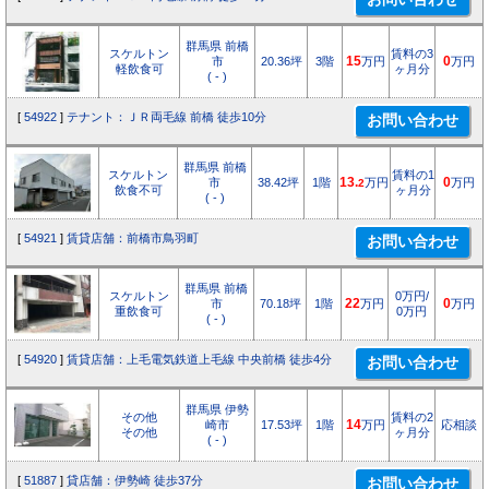
群馬県 前橋
スケルトン
賃料の3
市
20.36坪
3階
15
万円
0
万円
軽飲食可
ヶ月分
( - )
[
54922
]
テナント：ＪＲ両毛線 前橋 徒歩10分
群馬県 前橋
スケルトン
賃料の1
市
38.42坪
1階
13.
万円
0
万円
2
飲食不可
ヶ月分
( - )
[
54921
]
賃貸店舗：前橋市鳥羽町
群馬県 前橋
スケルトン
0万円/
市
70.18坪
1階
22
万円
0
万円
重飲食可
0万円
( - )
[
54920
]
賃貸店舗：上毛電気鉄道上毛線 中央前橋 徒歩4分
群馬県 伊勢
その他
賃料の2
崎市
17.53坪
1階
14
万円
応相談
その他
ヶ月分
( - )
[
51887
]
貸店舗：伊勢崎 徒歩37分