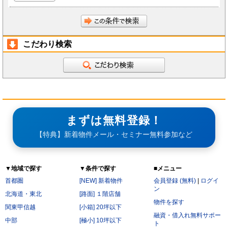
こだわり検索
まずは無料登録！
【特典】新着物件メール・セミナー無料参加など
▼地域で探す
▼条件で探す
■メニュー
首都圏
[NEW] 新着物件
会員登録 (無料)
|
ログイ
ン
北海道・東北
[路面] １階店舗
物件を探す
関東甲信越
[小箱] 20坪以下
融資・借入れ無料サポー
中部
[極小] 10坪以下
ト