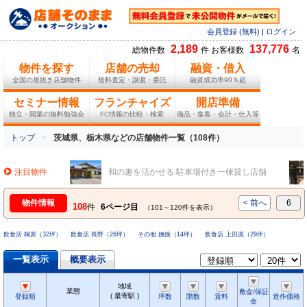
会員登録 (無料)
|
ログイン
2,189
137,776
総物件数
件 お客様数
名
物件を探す
店舗の売却
融資・借入
全国の居抜き店舗物件
無料査定・譲渡・委託
融資成功率90％超
セミナー情報
フランチャイズ
開店準備
独立・開業の無料勉強会
FC情報の比較・検索
備品・集客・会計・仕入等
トップ
茨城県、栃木県などの店舗物件一覧（108件）
注目物件
和の趣を活かせる 駐車場付き一棟貸し店舗
物件情報
< 前へ
6
108
件
6ページ目
（101～120件を表示）
飲食店 桐原（32坪）
飲食店 長野（26坪）
その他 姨捨（14坪）
飲食店 上田原（29坪）
一覧表示
概要表示
地域
業態
敷金/保証
( 最寄駅 )
登録順
坪数
階数
賃料
造作価格
金