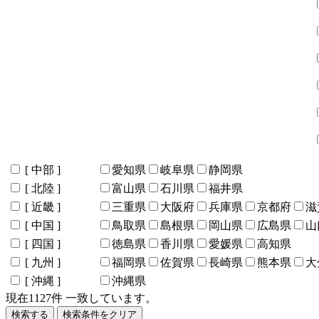
[ 中部 ]
愛知県
岐阜県
静岡県
[ 北陸 ]
富山県
石川県
福井県
[ 近畿 ]
三重県
大阪府
兵庫県
京都府
滋
[ 中国 ]
鳥取県
島根県
岡山県
広島県
山
[ 四国 ]
徳島県
香川県
愛媛県
高知県
[ 九州 ]
福岡県
佐賀県
長崎県
熊本県
大
[ 沖縄 ]
沖縄県
現在
1127
件 一致しています。