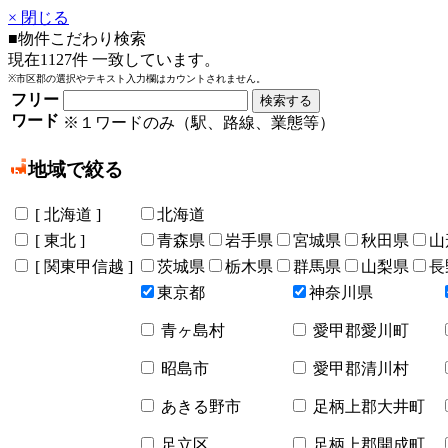
× 閉じる
■物件こだわり検索
現在
1127
件 一致しています。
※市区郡の選択やテキスト入力欄はカウントされません。
フリー
ワード
※１ワードのみ（駅、路線、業態等）
地域で絞る
[ 北海道 ]
北海道
[ 東北 ]
青森県
岩手県
宮城県
秋田県
山
[ 関東甲信越 ]
茨城県
栃木県
群馬県
山梨県
長
東京都
神奈川県
青ヶ島村
愛甲郡愛川町
昭島市
愛甲郡清川村
あきる野市
足柄上郡大井町
足立区
足柄上郡開成町