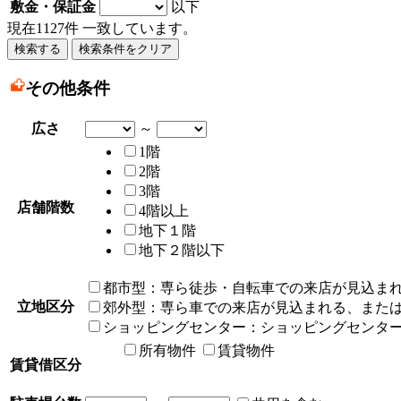
敷金・保証金
以下
現在
1127
件 一致しています。
その他条件
広さ
～
1階
2階
3階
店舗階数
4階以上
地下１階
地下２階以下
都市型：専ら徒歩・自転車での来店が見込ま
立地区分
郊外型：専ら車での来店が見込まれる、また
ショッピングセンター：ショッピングセンタ
所有物件
賃貸物件
賃貸借区分