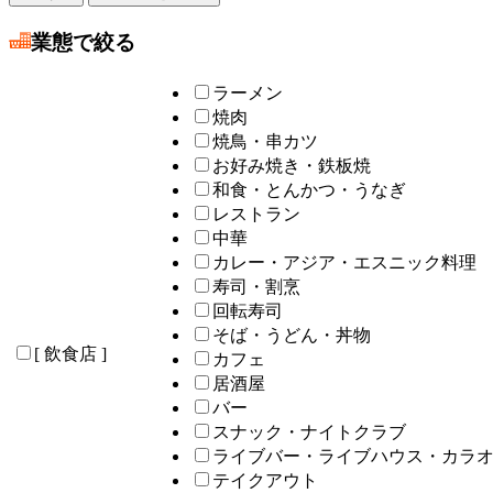
業態で絞る
ラーメン
焼肉
焼鳥・串カツ
お好み焼き・鉄板焼
和食・とんかつ・うなぎ
レストラン
中華
カレー・アジア・エスニック料理
寿司・割烹
回転寿司
そば・うどん・丼物
[ 飲食店 ]
カフェ
居酒屋
バー
スナック・ナイトクラブ
ライブバー・ライブハウス・カラ
テイクアウト