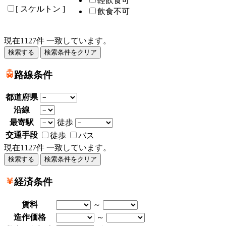
軽飲食可
[ スケルトン ]
飲食不可
現在
1127
件 一致しています。
路線条件
都道府県
沿線
最寄駅
徒歩
交通手段
徒歩
バス
現在
1127
件 一致しています。
経済条件
賃料
～
造作価格
～