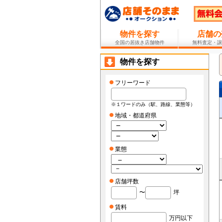
物件を探す
店舗の
全国の居抜き店舗物件
無料査定・譲
物件を探す
フリーワード
※１ワードのみ（駅、路線、業態等）
地域・都道府県
業態
店舗坪数
〜
坪
賃料
万円以下