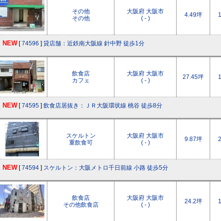
その他
大阪府 大阪市
4.49坪
その他
( - )
NEW
[
74596
]
貸店舗：近鉄南大阪線 針中野 徒歩1分
飲食店
大阪府 大阪市
27.45坪
カフェ
( - )
NEW
[
74595
]
飲食店居抜き：ＪＲ大阪環状線 桃谷 徒歩8分
スケルトン
大阪府 大阪市
9.87坪
重飲食可
( - )
NEW
[
74594
]
スケルトン：大阪メトロ千日前線 小路 徒歩5分
飲食店
大阪府 大阪市
24.2坪
その他飲食店
( - )