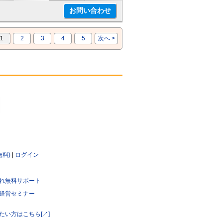
1
2
3
4
5
次へ >
無料)
|
ログイン
れ無料サポート
経営セミナー
たい方はこちら[↗]