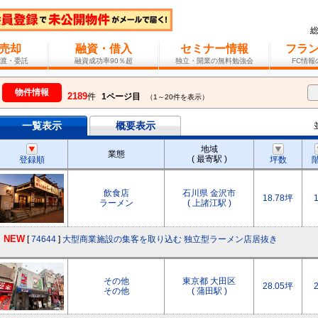
売却
融資・借入
セミナー情報
フラ
渡・委託
融資成功率90％超
独立・開業の無料勉強会
FC情
物件情報
2189
件
1ページ目
（1～20件を表示）
一覧表示
概要表示
地域
業態
( 最寄駅 )
登録順
坪数
飲食店
石川県 金沢市
18.78坪
ラーメン
( 上諸江駅 )
NEW
[
74644
]
大型商業施設の集客を取り込む 独立型ラーメン店居抜き
その他
東京都 大田区
28.05坪
その他
( 蒲田駅 )