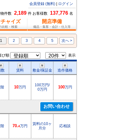
会員登録 (無料)
|
ログイン
2,189
137,776
総物件数
件 お客様数
名
ンチャイズ
開店準備
報の比較・検索
備品・集客・会計・仕入等
1
2
3
4
5
次へ >
並び順
表示
階数
賃料
敷金/保証金
造作価格
100万円/
1階
10
万円
100
万円
0万円
賃料の10ヶ
2階
70.
万円
応相談
4
月分