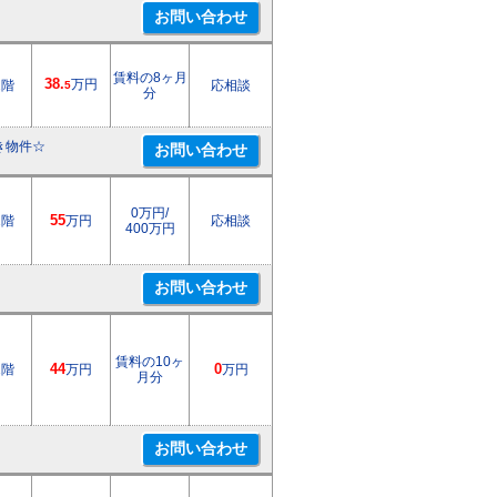
賃料の8ヶ月
38.
万円
2階
応相談
5
分
き物件☆
0万円/
1階
55
万円
応相談
400万円
賃料の10ヶ
1階
44
万円
0
万円
月分