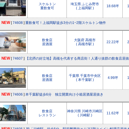
スケルトン
埼玉県 ふじみ野市
18.68坪
重飲食可
( 上福岡駅 )
NEW
[
74608
]
重飲食可！上福岡駅徒歩3分の1~2階スケルトン物件
飲食店
大阪府 高槻市
22.22坪
居酒屋
( 高槻市駅 )
NEW
[
74607
]
【北摂の好立地】高槻を代表する商店街！人通り抜群の飲食店居抜
飲食店
千葉県 千葉市中央区
4.99坪
居酒屋
( 本千葉駅 )
NEW
[
74606
]
本千葉駅徒歩6分 独立開業向け小箱居酒屋居抜き
飲食店
神奈川県 川崎市川崎区
11.62坪
レストラン
( 川崎駅 )