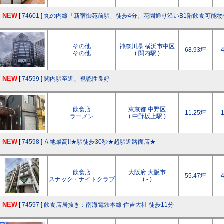
NEW
[
74601
]
丸の内線「新宿御苑前駅」徒歩4分。花園通り沿いB1階飲食可能物
その他
神奈川県 横浜市中区
68.93坪
その他
( 関内駅 )
NEW
[
74599
]
関内駅至近、視認性良好
飲食店
東京都 中野区
11.25坪
ラーメン
( 中野坂上駅 )
NEW
[
74598
]
立地最高!!★駅徒歩30秒★超駅近路面店★
飲食店
大阪府 大阪市
55.47坪
スナック・ナイトクラブ
( - )
NEW
[
74597
]
飲食店居抜き：南海電鉄本線 住吉大社 徒歩11分