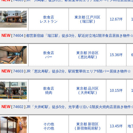
NEW
[
74605
]
JR「川崎駅」徒歩5分。駅前繁華街エリア1階スペイン料理店居抜
飲食店
東京都 江戸川区
12.67坪
レストラン
( 瑞江駅 )
NEW
[
74604
]
都営新宿線「瑞江駅」徒歩3分。駅近好立地1階洋食店居抜き物件
飲食店
東京都 渋谷区
15.36坪
バー
( 恵比寿駅 )
NEW
[
74603
]
JR「恵比寿駅」徒歩2分。駅前繁華街エリア6階バー居抜き物件☆
飲食店
東京都 品川区
10.15坪
焼肉
( 大井町駅 )
NEW
[
74602
]
JR「大井町駅」徒歩5分。光学通り沿い1階炭火焼肉店居抜き物件
その他
東京都 新宿区
13.45坪
地
その他
( 新宿御苑前駅 )