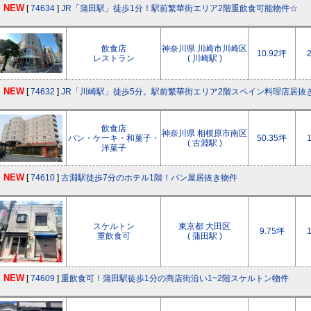
NEW
[
74634
]
JR「蒲田駅」徒歩1分！駅前繁華街エリア2階重飲食可能物件☆
飲食店
神奈川県 川崎市川崎区
10.92坪
レストラン
( 川崎駅 )
NEW
[
74632
]
JR「川崎駅」徒歩5分。駅前繁華街エリア2階スペイン料理店居抜
飲食店
神奈川県 相模原市南区
パン・ケーキ・和菓子・
50.35坪
( 古淵駅 )
洋菓子
NEW
[
74610
]
古淵駅徒歩7分のホテル1階！パン屋居抜き物件
スケルトン
東京都 大田区
9.75坪
重飲食可
( 蒲田駅 )
NEW
[
74609
]
重飲食可！蒲田駅徒歩1分の商店街沿い1~2階スケルトン物件