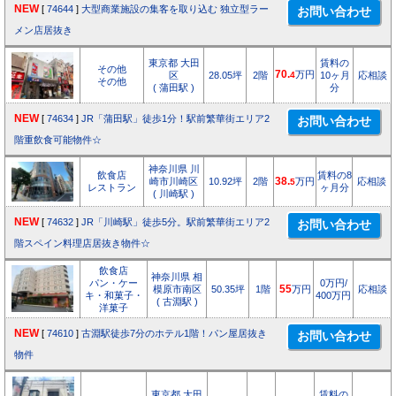
NEW
[
74644
]
大型商業施設の集客を取り込む 独立型ラー
メン店居抜き
東京都 大田
賃料の
その他
70.
万円
区
28.05坪
2階
4
10ヶ月
応相談
その他
( 蒲田駅 )
分
NEW
[
74634
]
JR「蒲田駅」徒歩1分！駅前繁華街エリア2
階重飲食可能物件☆
神奈川県 川
飲食店
賃料の8
崎市川崎区
10.92坪
2階
38.
万円
応相談
5
レストラン
ヶ月分
( 川崎駅 )
NEW
[
74632
]
JR「川崎駅」徒歩5分。駅前繁華街エリア2
階スペイン料理店居抜き物件☆
飲食店
神奈川県 相
パン・ケー
0万円/
模原市南区
50.35坪
1階
55
万円
応相談
キ・和菓子・
400万円
( 古淵駅 )
洋菓子
NEW
[
74610
]
古淵駅徒歩7分のホテル1階！パン屋居抜き
物件
東京都 大田
賃料の