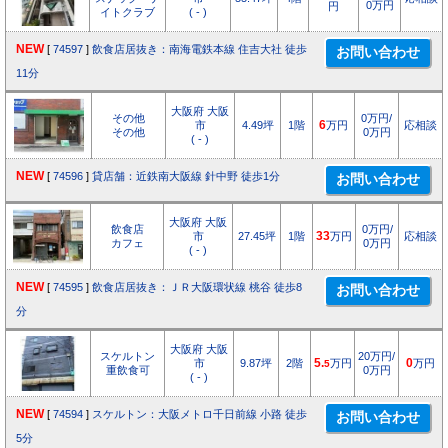
0万円
円
イトクラブ
( - )
NEW
[
74597
]
飲食店居抜き：南海電鉄本線 住吉大社 徒歩
11分
大阪府 大阪
その他
0万円/
市
4.49坪
1階
6
万円
応相談
その他
0万円
( - )
NEW
[
74596
]
貸店舗：近鉄南大阪線 針中野 徒歩1分
大阪府 大阪
飲食店
0万円/
市
27.45坪
1階
33
万円
応相談
カフェ
0万円
( - )
NEW
[
74595
]
飲食店居抜き：ＪＲ大阪環状線 桃谷 徒歩8
分
大阪府 大阪
スケルトン
20万円/
市
9.87坪
2階
5.
万円
0
万円
5
重飲食可
0万円
( - )
NEW
[
74594
]
スケルトン：大阪メトロ千日前線 小路 徒歩
5分