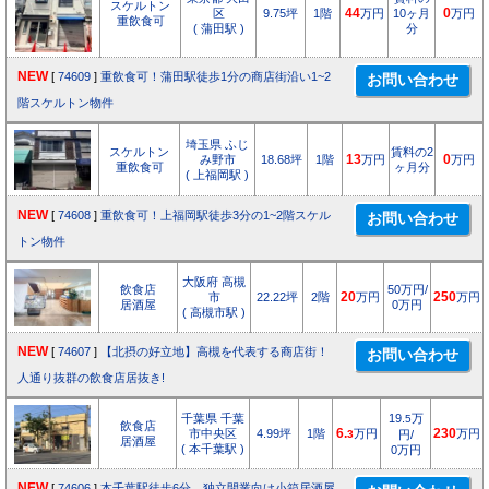
スケルトン
区
9.75坪
1階
44
万円
10ヶ月
0
万円
重飲食可
( 蒲田駅 )
分
NEW
[
74609
]
重飲食可！蒲田駅徒歩1分の商店街沿い1~2
階スケルトン物件
埼玉県 ふじ
スケルトン
賃料の2
み野市
18.68坪
1階
13
万円
0
万円
重飲食可
ヶ月分
( 上福岡駅 )
NEW
[
74608
]
重飲食可！上福岡駅徒歩3分の1~2階スケル
トン物件
大阪府 高槻
飲食店
50万円/
市
22.22坪
2階
20
万円
250
万円
居酒屋
0万円
( 高槻市駅 )
NEW
[
74607
]
【北摂の好立地】高槻を代表する商店街！
人通り抜群の飲食店居抜き!
千葉県 千葉
19.
万
5
飲食店
市中央区
4.99坪
1階
6.
万円
230
万円
3
円/
居酒屋
( 本千葉駅 )
0万円
NEW
[
74606
]
本千葉駅徒歩6分 独立開業向け小箱居酒屋