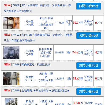
NEW
[
74602
]
JR「大井町駅」徒歩5分。光学通り沿い1階
炭火焼肉店居抜き物件☆
東京都 新宿
その他
区
地下1
賃料の8
30.
万円
13.45坪
8
0
万円
その他
( 新宿御苑前
階
ヶ月分
駅 )
NEW
[
74601
]
丸の内線「新宿御苑前駅」徒歩4分。花園通
り沿いB1階飲食可能物件☆
神奈川県 横
その他
0万円/
浜市中区
68.93坪
4階
74.
万円
0
万円
8
その他
700万円
( 関内駅 )
NEW
[
74599
]
関内駅至近、視認性良好
東京都 中野
飲食店
区
賃料の6
11.25坪
1階
38.
万円
0
万円
5
ラーメン
( 中野坂上駅
ヶ月分
)
NEW
[
74598
]
立地最高!!★駅徒歩30秒★超駅近路面店★
飲食店
大阪府 大阪
27.
万
0万円/
39
スナック・ナ
市
55.47坪
4階
応相談