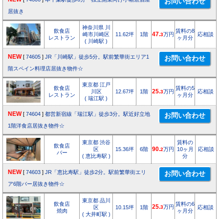
居抜き
神奈川県 川
飲食店
賃料の8
崎市川崎区
11.62坪
1階
47.
万円
応相談
3
レストラン
ヶ月分
( 川崎駅 )
NEW
[
74605
]
JR「川崎駅」徒歩5分。駅前繁華街エリア1
階スペイン料理店居抜き物件☆
東京都 江戸
飲食店
賃料の5
川区
12.67坪
1階
25.
万円
応相談
3
レストラン
ヶ月分
( 瑞江駅 )
NEW
[
74604
]
都営新宿線「瑞江駅」徒歩3分。駅近好立地
1階洋食店居抜き物件☆
東京都 渋谷
賃料の
飲食店
区
15.36坪
6階
90.
万円
10ヶ月
応相談
2
バー
( 恵比寿駅 )
分
NEW
[
74603
]
JR「恵比寿駅」徒歩2分。駅前繁華街エリ
ア6階バー居抜き物件☆
東京都 品川
飲食店
賃料の6
25.
万円
区
10.15坪
1階
3
応相談
焼肉
ヶ月分
( 大井町駅 )