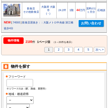
大阪府 大阪
飲食店
賃料の1
市
24.2坪
1階
44
万円
応相談
その他飲食店
ヶ月分
( - )
NEW
[
74593
]
飲食店居抜き：：大阪メトロ中央線 深江橋
徒歩4分
物件情報
2189
件
1ページ目
（1～20件を表示）
1
2
3
4
5
次へ >
物件を探す
フリーワード
※１ワードのみ（駅、路線、業態等）
地域・都道府県