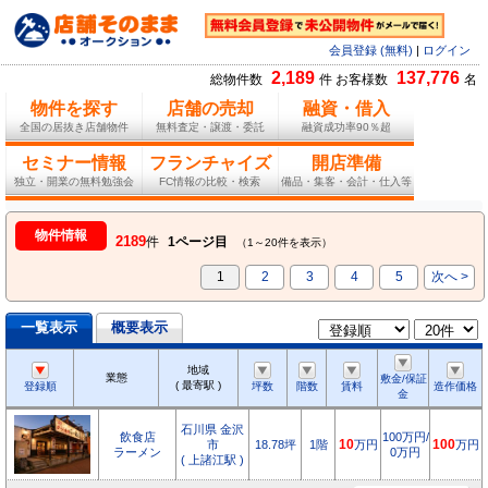
会員登録 (無料)
|
ログイン
2,189
137,776
総物件数
件 お客様数
名
物件を探す
店舗の売却
融資・借入
全国の居抜き店舗物件
無料査定・譲渡・委託
融資成功率90％超
セミナー情報
フランチャイズ
開店準備
独立・開業の無料勉強会
FC情報の比較・検索
備品・集客・会計・仕入等
物件情報
2189
件
1ページ目
（1～20件を表示）
1
2
3
4
5
次へ >
一覧表示
概要表示
地域
業態
敷金/保証
( 最寄駅 )
登録順
坪数
階数
賃料
造作価格
金
石川県 金沢
飲食店
100万円/
市
18.78坪
1階
10
万円
100
万円
ラーメン
0万円
( 上諸江駅 )