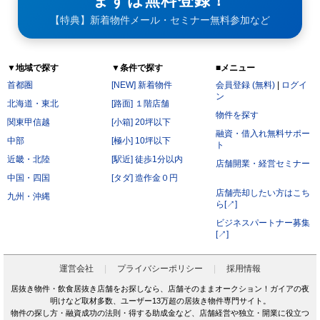
まずは無料登録！
【特典】新着物件メール・セミナー無料参加など
▼地域で探す
▼条件で探す
■メニュー
首都圏
[NEW] 新着物件
会員登録 (無料)
|
ログイ
ン
北海道・東北
[路面] １階店舗
物件を探す
関東甲信越
[小箱] 20坪以下
融資・借入れ無料サポー
中部
[極小] 10坪以下
ト
近畿・北陸
[駅近] 徒歩1分以内
店舗開業・経営セミナー
中国・四国
[タダ] 造作金０円
店舗売却したい方はこち
九州・沖縄
ら[↗]
ビジネスパートナー募集
[↗]
運営会社
プライバシーポリシー
採用情報
居抜き物件・飲食居抜き店舗をお探しなら、店舗そのままオークション！ガイアの夜
明けなど取材多数、ユーザー13万超の居抜き物件専門サイト。
物件の探し方・融資成功の法則・得する助成金など、店舗経営や独立・開業に役立つ