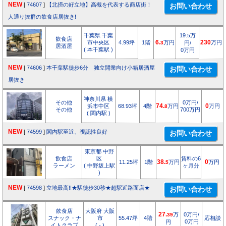
NEW
[
74607
]
【北摂の好立地】高槻を代表する商店街！
人通り抜群の飲食店居抜き!
千葉県 千葉
19.
万
5
飲食店
市中央区
4.99坪
1階
6.
万円
230
万円
3
円/
居酒屋
( 本千葉駅 )
0万円
NEW
[
74606
]
本千葉駅徒歩6分 独立開業向け小箱居酒屋
居抜き
神奈川県 横
その他
0万円/
浜市中区
68.93坪
4階
74.
万円
0
万円
8
その他
700万円
( 関内駅 )
NEW
[
74599
]
関内駅至近、視認性良好
東京都 中野
飲食店
区
賃料の6
11.25坪
1階
38.
万円
0
万円
5
ラーメン
( 中野坂上駅
ヶ月分
)
NEW
[
74598
]
立地最高!!★駅徒歩30秒★超駅近路面店★
飲食店
大阪府 大阪
27.
万
0万円/
39
スナック・ナ
市
55.47坪
4階
応相談
0万円
円
イトクラブ
( - )