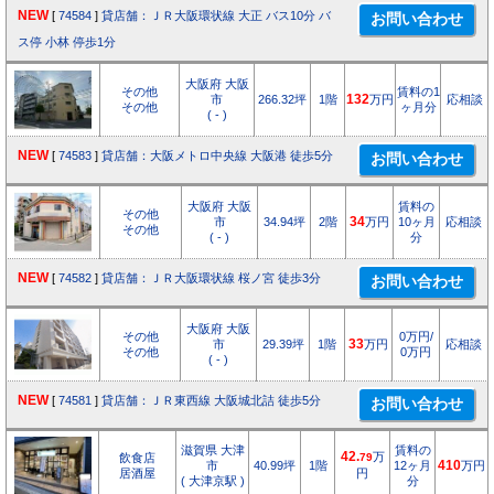
NEW
[
74584
]
貸店舗：ＪＲ大阪環状線 大正 バス10分 バ
ス停 小林 停歩1分
大阪府 大阪
その他
賃料の1
市
266.32坪
1階
132
万円
応相談
その他
ヶ月分
( - )
NEW
[
74583
]
貸店舗：大阪メトロ中央線 大阪港 徒歩5分
大阪府 大阪
賃料の
その他
市
34.94坪
2階
34
万円
10ヶ月
応相談
その他
( - )
分
NEW
[
74582
]
貸店舗：ＪＲ大阪環状線 桜ノ宮 徒歩3分
大阪府 大阪
その他
0万円/
市
29.39坪
1階
33
万円
応相談
その他
0万円
( - )
NEW
[
74581
]
貸店舗：ＪＲ東西線 大阪城北詰 徒歩5分
滋賀県 大津
賃料の
42.
万
飲食店
79
市
40.99坪
1階
12ヶ月
410
万円
居酒屋
円
( 大津京駅 )
分