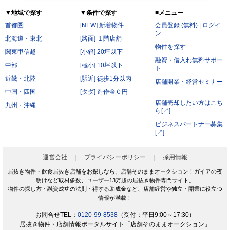
▼地域で探す
▼条件で探す
■メニュー
首都圏
[NEW] 新着物件
会員登録 (無料)
|
ログイ
ン
北海道・東北
[路面] １階店舗
物件を探す
関東甲信越
[小箱] 20坪以下
融資・借入れ無料サポー
中部
[極小] 10坪以下
ト
近畿・北陸
[駅近] 徒歩1分以内
店舗開業・経営セミナー
中国・四国
[タダ] 造作金０円
店舗売却したい方はこち
九州・沖縄
ら[↗]
ビジネスパートナー募集
[↗]
運営会社
プライバシーポリシー
採用情報
居抜き物件・飲食居抜き店舗をお探しなら、店舗そのままオークション！ガイアの夜
明けなど取材多数、ユーザー13万超の居抜き物件専門サイト。
物件の探し方・融資成功の法則・得する助成金など、店舗経営や独立・開業に役立つ
情報が満載！
お問合せTEL：
0120-99-8538
（受付：平日9:00～17:30）
居抜き物件・店舗情報ポータルサイト「店舗そのままオークション」