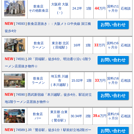
大阪府 大阪
飲食店
賃料の1
市
24.2坪
1階
44
万円
応相談
その他飲食店
ヶ月分
( - )
NEW
[
74593
]
飲食店居抜き：：大阪メトロ中央線 深江橋
徒歩4分
飲食店
東京都 北区
賃料の6
16坪
1階
33
万円
応相談
ラーメン
( 田端駅 )
ヶ月分
NEW
[
74591
]
JR「田端駅」徒歩6分。明治通り沿い1階ラ
ーメン店居抜き物件☆
埼玉県 川越
飲食店
賃料の6
市
15.02坪
1階
33
万円
応相談
ラーメン
ヶ月分
( 本川越駅 )
NEW
[
74590
]
西武新宿線「本川越駅」徒歩4分。駅近好立
地1階ラーメン店居抜き物件☆
東京都 台東
飲食店
賃料の6
39.
万円
区
30.34坪
2階
6
応相談
バー
ヶ月分
( 鶯谷駅 )
NEW
[
74589
]
JR「鶯谷駅」徒歩1分！駅前好立地2階ガー