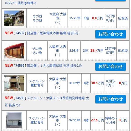
ルズバー居抜き物件☆
大阪府 大阪
その他
0万円/
市
15.25坪
1階
8.
万円
応相談
8
その他
0万円
( - )
NEW
[
74587
]
貸店舗：阪神電鉄本線 姫島 徒歩5分
大阪府 大阪
その他
15万円/
市
8.98坪
1階
18.
万円
応相談
7
その他
0万円
( - )
NEW
[
74586
]
貸店舗：ＪＲ大阪環状線 玉造 徒歩1分
大阪府 大阪
スケルトン
0万円/
市
31.02坪
1階
38.
万円
0
万円
5
重飲食可
0万円
( - )
NEW
[
74585
]
スケルトン：大阪メトロ長堀鶴見緑地線 大
正 徒歩7分
大阪府 大阪
スケルトン
賃料の6
市
32.91坪
1階
27.
万円
0
万円
5
重飲食可
ヶ月分
( - )