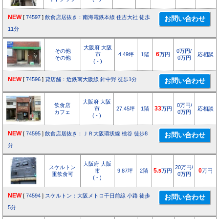
NEW
[
74597
]
飲食店居抜き：南海電鉄本線 住吉大社 徒歩
11分
大阪府 大阪
その他
0万円/
市
4.49坪
1階
6
万円
応相談
その他
0万円
( - )
NEW
[
74596
]
貸店舗：近鉄南大阪線 針中野 徒歩1分
大阪府 大阪
飲食店
0万円/
市
27.45坪
1階
33
万円
応相談
カフェ
0万円
( - )
NEW
[
74595
]
飲食店居抜き：ＪＲ大阪環状線 桃谷 徒歩8
分
大阪府 大阪
スケルトン
20万円/
市
9.87坪
2階
5.
万円
0
万円
5
重飲食可
0万円
( - )
NEW
[
74594
]
スケルトン：大阪メトロ千日前線 小路 徒歩
5分