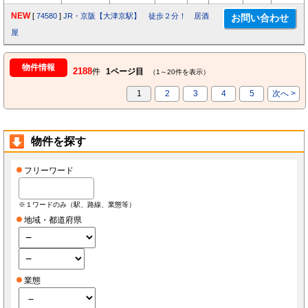
NEW
[
74580
]
JR・京阪【大津京駅】 徒歩２分！ 居酒
屋
物件情報
2188
件
1ページ目
（1～20件を表示）
1
2
3
4
5
次へ >
物件を探す
フリーワード
※１ワードのみ（駅、路線、業態等）
地域・都道府県
業態