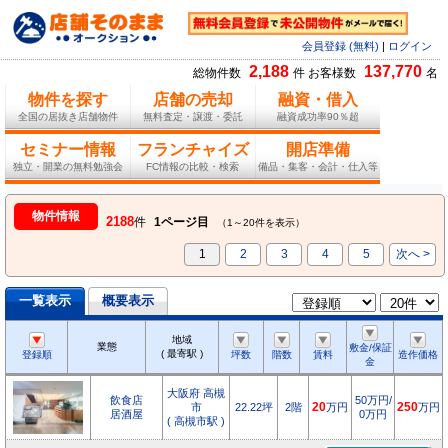
会員登録 (無料)
|
ログイン
2,188
137,770
総物件数
件 お客様数
名
物件を探す
店舗の売却
融資・借入
全国の居抜き店舗物件
無料査定・譲渡・委託
融資成功率90％超
セミナー情報
フランチャイズ
開店準備
独立・開業の無料勉強会
FC情報の比較・検索
備品・集客・会計・仕入等
物件情報
2188
件
1ページ目
（1～20件を表示）
1
2
3
4
5
次へ >
一覧表示
概要表示
地域
業態
敷金/保証
( 最寄駅 )
登録順
坪数
階数
賃料
造作価格
金
大阪府 高槻
飲食店
50万円/
市
22.22坪
2階
20
万円
250
万円
居酒屋
0万円
( 高槻市駅 )