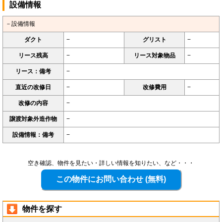
設備情報
－設備情報
ダクト
−
グリスト
−
リース残高
−
リース対象物品
−
リース：備考
−
直近の改修日
−
改修費用
−
改修の内容
−
譲渡対象外造作物
−
設備情報：備考
−
空き確認、物件を見たい・詳しい情報を知りたい、など・・・
物件を探す