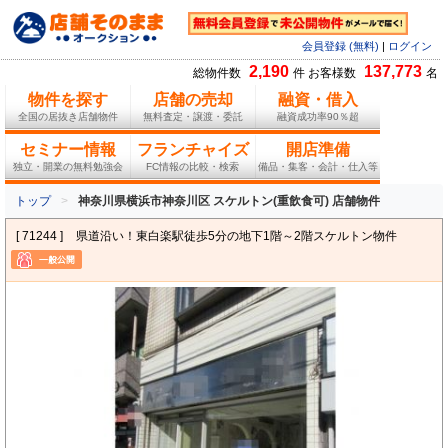
会員登録 (無料)
|
ログイン
2,190
137,773
総物件数
件 お客様数
名
物件を探す
店舗の売却
融資・借入
全国の居抜き店舗物件
無料査定・譲渡・委託
融資成功率90％超
セミナー情報
フランチャイズ
開店準備
独立・開業の無料勉強会
FC情報の比較・検索
備品・集客・会計・仕入等
トップ
神奈川県横浜市神奈川区 スケルトン(重飲食可) 店舗物件
[ 71244 ]
県道沿い！東白楽駅徒歩5分の地下1階～2階スケルトン物件