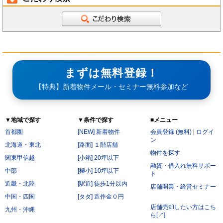
まずは無料登録！
【特典】新着物件メール・セミナー無料参加など
▼地域で探す
▼条件で探す
■メニュー
首都圏
[NEW] 新着物件
会員登録 (無料)
|
ログイ
ン
北海道・東北
[路面] １階店舗
物件を探す
関東甲信越
[小箱] 20坪以下
融資・借入れ無料サポー
中部
[極小] 10坪以下
ト
近畿・北陸
[駅近] 徒歩1分以内
店舗開業・経営セミナー
中国・四国
[タダ] 造作金０円
店舗売却したい方はこち
九州・沖縄
ら[↗]