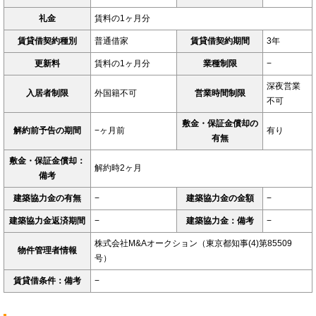
礼金
賃料の1ヶ月分
賃貸借契約種別
普通借家
賃貸借契約期間
3年
更新料
賃料の1ヶ月分
業種制限
−
深夜営業
入居者制限
外国籍不可
営業時間制限
不可
敷金・保証金償却の
解約前予告の期間
−ヶ月前
有り
有無
敷金・保証金償却：
解約時2ヶ月
備考
建築協力金の有無
−
建築協力金の金額
−
建築協力金返済期間
−
建築協力金：備考
−
株式会社M&Aオークション（東京都知事(4)第85509
物件管理者情報
号）
賃貸借条件：備考
−