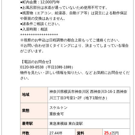
●町内会費：12,000円/年
●お風呂部分は水道が通っていないため使用不可です。
●残置物（エアコン、給湯器、自動ドア等）は貸主による動作保証
や新規の交換はありません。
●諸条件ご相談ください。
●入居時期：相談
++++++++++++++++++
※視察のお申込は日程調整の都合上前もってご連絡ください。
※お問い合わせ頂くタイミングにより、決まってしまっている場合
がございます。
【電話のお問合せ】
0120-99-8538（平日10時-18時）
物件を見たい・詳しい情報を知りたい、など お気軽にお問合せくだ
さい。
神奈川県横浜市神奈川区 西神奈川3-16-1 西神奈
地域
川三丁目3号室1~2F（地下1階付き）
スケルトン
業態
重飲食可
最寄駅
東急東横線 東白楽駅
坪数
27.44坪
賃料
25.
万円
3