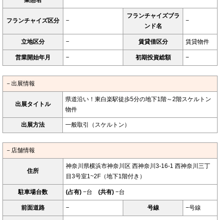
業態名
−
フランチャイズブラ
フランチャイズ区分
−
−
ンド名
立地区分
−
賃貸借区分
賃貸物件
営業開始年月
−
初期投資総額
−
－出展情報
県道沿い！東白楽駅徒歩5分の地下1階～2階スケルトン
出展タイトル
物件
出展方法
一般取引（スケルトン）
－店舗情報
神奈川県横浜市神奈川区 西神奈川3-16-1 西神奈川三丁
住所
目3号室1~2F（地下1階付き）
駐車場台数
(占有)
−台
(共有)
−台
前面道路
−
号線
−号線