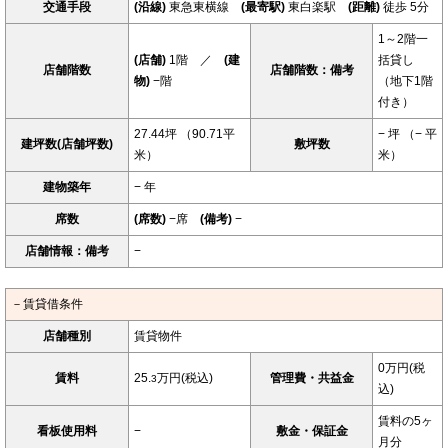
交通手段
(沿線)
東急東横線
(最寄駅)
東白楽駅
(距離)
徒歩 5分
1～2階一
(店舗)
1階 ／
(建
括貸し
店舗階数
店舗階数：備考
物)
−階
（地下1階
付き）
27.44坪 （90.71平
− 坪 （− 平
建坪数(店舗坪数)
敷坪数
米）
米）
建物築年
− 年
席数
(席数)
−席
(備考)
−
店舗情報：備考
−
－賃貸借条件
店舗種別
賃貸物件
0万円(税
賃料
25.
万円(税込)
管理費・共益金
3
込)
賃料の5ヶ
看板使用料
−
敷金・保証金
月分