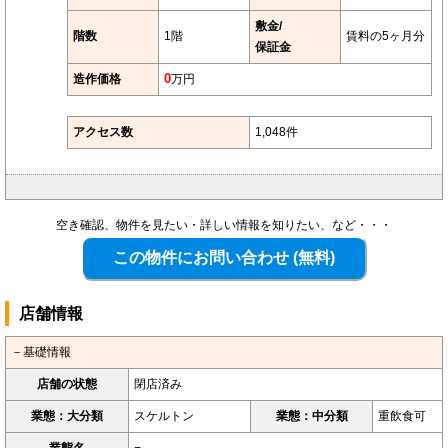
敷金/
階数
1階
賃料の5ヶ月分
保証金
造作価格
0
万円
アクセス数
1,048件
空き確認、物件を見たい・詳しい情報を知りたい、など・・・
店舗情報
－基礎情報
店舗の状態
閉店済み
業態：大分類
スケルトン
業態：中分類
重飲食可