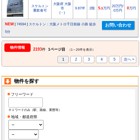
大阪府 大阪
スケルトン
20万円/
市
9.87坪
2階
5.
万円
0
万円
5
重飲食可
0万円
( - )
NEW
[
74594
]
スケルトン：大阪メトロ千日前線 小路 徒歩
5分
物件情報
2193
件
1ページ目
（1～20件を表示）
1
2
3
4
5
次へ >
物件を探す
フリーワード
※１ワードのみ（駅、路線、業態等）
地域・都道府県