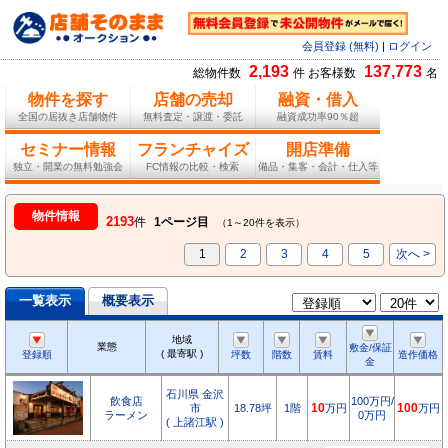
会員登録 (無料)
|
ログイン
2,193
137,773
総物件数
件 お客様数
名
物件を探す
店舗の売却
融資・借入
全国の居抜き店舗物件
無料査定・譲渡・委託
融資成功率90％超
セミナー情報
フランチャイズ
開店準備
独立・開業の無料勉強会
FC情報の比較・検索
備品・集客・会計・仕入等
物件情報
2193
件
1ページ目
（1～20件を表示）
1
2
3
4
5
次へ >
一覧表示
概要表示
地域
業態
敷金/保証
( 最寄駅 )
登録順
坪数
階数
賃料
造作価格
金
石川県 金沢
飲食店
100万円/
市
18.78坪
1階
10
万円
100
万円
ラーメン
0万円
( 上諸江駅 )