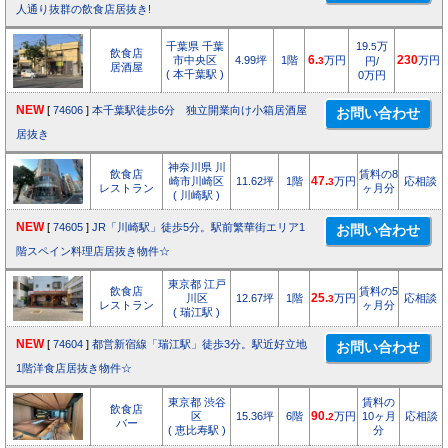
人通り抜群の飲食店居抜き!
千葉県 千葉
19.
万
5
飲食店
市中央区
4.99坪
1階
6.
万円
230
万円
3
円/
居酒屋
( 本千葉駅 )
0万円
NEW
[
74606
]
本千葉駅徒歩6分 独立開業向け小箱居酒屋
居抜き
神奈川県 川
飲食店
賃料の8
崎市川崎区
11.62坪
1階
47.
万円
応相談
3
レストラン
ヶ月分
( 川崎駅 )
NEW
[
74605
]
JR「川崎駅」徒歩5分。駅前繁華街エリア1
階スペイン料理店居抜き物件☆
東京都 江戸
飲食店
賃料の5
川区
12.67坪
1階
25.
万円
応相談
3
レストラン
ヶ月分
( 瑞江駅 )
NEW
[
74604
]
都営新宿線「瑞江駅」徒歩3分。駅近好立地
1階洋食店居抜き物件☆
東京都 渋谷
賃料の
飲食店
区
15.36坪
6階
90.
万円
10ヶ月
応相談
2
バー
( 恵比寿駅 )
分