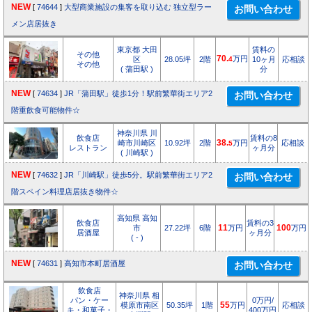
NEW
[
74644
]
大型商業施設の集客を取り込む 独立型ラー
メン店居抜き
東京都 大田
賃料の
その他
70.
万円
区
28.05坪
2階
4
10ヶ月
応相談
その他
( 蒲田駅 )
分
NEW
[
74634
]
JR「蒲田駅」徒歩1分！駅前繁華街エリア2
階重飲食可能物件☆
神奈川県 川
飲食店
賃料の8
崎市川崎区
10.92坪
2階
38.
万円
応相談
5
レストラン
ヶ月分
( 川崎駅 )
NEW
[
74632
]
JR「川崎駅」徒歩5分。駅前繁華街エリア2
階スペイン料理店居抜き物件☆
高知県 高知
飲食店
賃料の3
市
27.22坪
6階
11
万円
100
万円
居酒屋
ヶ月分
( - )
NEW
[
74631
]
高知市本町居酒屋
飲食店
神奈川県 相
パン・ケー
0万円/
模原市南区
50.35坪
1階
55
万円
応相談
キ・和菓子・
400万円