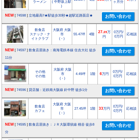
ラーメン
( 中野坂上駅
ヶ月分
)
NEW
[
74598
]
立地最高!!★駅徒歩30秒★超駅近路面店★
飲食店
大阪府 大阪
27.
万
0万円/
39
スナック・ナ
市
55.47坪
4階
応相談
0万円
円
イトクラブ
( - )
NEW
[
74597
]
飲食店居抜き：南海電鉄本線 住吉大社 徒歩
11分
大阪府 大阪
その他
0万円/
市
4.49坪
1階
6
万円
応相談
その他
0万円
( - )
NEW
[
74596
]
貸店舗：近鉄南大阪線 針中野 徒歩1分
大阪府 大阪
飲食店
0万円/
市
27.45坪
1階
33
万円
応相談
カフェ
0万円
( - )
NEW
[
74595
]
飲食店居抜き：ＪＲ大阪環状線 桃谷 徒歩8
分