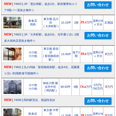
NEW
[
74603
]
JR「恵比寿駅」徒歩2分。駅前繁華街エリ
ア6階バー居抜き物件☆
東京都 品川
飲食店
賃料の6
25.
万円
区
10.15坪
1階
3
応相談
焼肉
ヶ月分
( 大井町駅 )
NEW
[
74602
]
JR「大井町駅」徒歩5分。光学通り沿い1階
炭火焼肉店居抜き物件☆
東京都 新宿
その他
区
地下1
賃料の8
30.
万円
13.45坪
8
0
万円
その他
( 新宿御苑前
階
ヶ月分
駅 )
NEW
[
74601
]
丸の内線「新宿御苑前駅」徒歩4分。花園通
り沿いB1階飲食可能物件☆
神奈川県 横
その他
0万円/
浜市中区
68.93坪
4階
74.
万円
0
万円
8
その他
700万円
( 関内駅 )
NEW
[
74599
]
関内駅至近、視認性良好
東京都 中野
飲食店
区
賃料の6
11.25坪
1階
38.
万円
0
万円
5