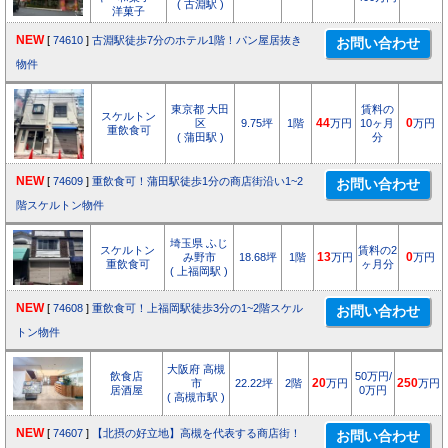
( 古淵駅 )
洋菓子
NEW
[
74610
]
古淵駅徒歩7分のホテル1階！パン屋居抜き
物件
東京都 大田
賃料の
スケルトン
区
9.75坪
1階
44
万円
10ヶ月
0
万円
重飲食可
( 蒲田駅 )
分
NEW
[
74609
]
重飲食可！蒲田駅徒歩1分の商店街沿い1~2
階スケルトン物件
埼玉県 ふじ
スケルトン
賃料の2
み野市
18.68坪
1階
13
万円
0
万円
重飲食可
ヶ月分
( 上福岡駅 )
NEW
[
74608
]
重飲食可！上福岡駅徒歩3分の1~2階スケル
トン物件
大阪府 高槻
飲食店
50万円/
市
22.22坪
2階
20
万円
250
万円
居酒屋
0万円
( 高槻市駅 )
NEW
[
74607
]
【北摂の好立地】高槻を代表する商店街！