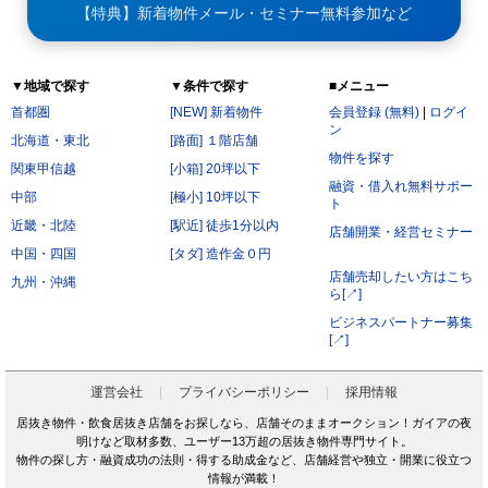
【特典】新着物件メール・セミナー無料参加など
▼地域で探す
▼条件で探す
■メニュー
首都圏
[NEW] 新着物件
会員登録 (無料)
|
ログイ
ン
北海道・東北
[路面] １階店舗
物件を探す
関東甲信越
[小箱] 20坪以下
融資・借入れ無料サポー
中部
[極小] 10坪以下
ト
近畿・北陸
[駅近] 徒歩1分以内
店舗開業・経営セミナー
中国・四国
[タダ] 造作金０円
店舗売却したい方はこち
九州・沖縄
ら[↗]
ビジネスパートナー募集
[↗]
運営会社
プライバシーポリシー
採用情報
居抜き物件・飲食居抜き店舗をお探しなら、店舗そのままオークション！ガイアの夜
明けなど取材多数、ユーザー13万超の居抜き物件専門サイト。
物件の探し方・融資成功の法則・得する助成金など、店舗経営や独立・開業に役立つ
情報が満載！