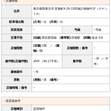
－店舗情報
東京都西東京市 田無町4-26-10田無計画物件1F（テナン
住所
トA）
駐車場台数
(占有)
−台
(共有)
−台
前面道路
−
号線
−号線
交通手段
(沿線)
西武新宿線
(最寄駅)
田無駅
(距離)
徒歩 3分
(店舗)
1階 ／
(建
店舗階数
店舗階数：備考
−
物)
−階
− 坪 （− 平
建坪数(店舗坪数)
30坪 （99.17平米）
敷坪数
米）
建物築年
− 年
席数
(席数)
−席
(備考)
−
店舗情報：備考
−
－賃貸借条件
店舗種別
賃貸物件