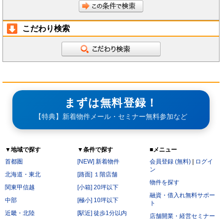
こだわり検索
まずは無料登録！
【特典】新着物件メール・セミナー無料参加など
▼地域で探す
▼条件で探す
■メニュー
首都圏
[NEW] 新着物件
会員登録 (無料)
|
ログイ
ン
北海道・東北
[路面] １階店舗
物件を探す
関東甲信越
[小箱] 20坪以下
融資・借入れ無料サポー
中部
[極小] 10坪以下
ト
近畿・北陸
[駅近] 徒歩1分以内
店舗開業・経営セミナー