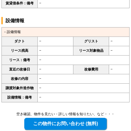
賃貸借条件：備考
−
設備情報
－設備情報
ダクト
−
グリスト
−
リース残高
−
リース対象物品
−
リース：備考
−
直近の改修日
−
改修費用
−
改修の内容
−
譲渡対象外造作物
−
設備情報：備考
−
空き確認、物件を見たい・詳しい情報を知りたい、など・・・