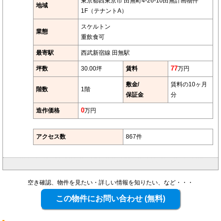
東京都西東京市 田無町4-26-10田無計画物件
地域
1F（テナントA）
スケルトン
業態
重飲食可
最寄駅
西武新宿線 田無駅
坪数
30.00坪
賃料
77
万円
敷金/
賃料の10ヶ月
階数
1階
保証金
分
造作価格
0
万円
アクセス数
867件
空き確認、物件を見たい・詳しい情報を知りたい、など・・・