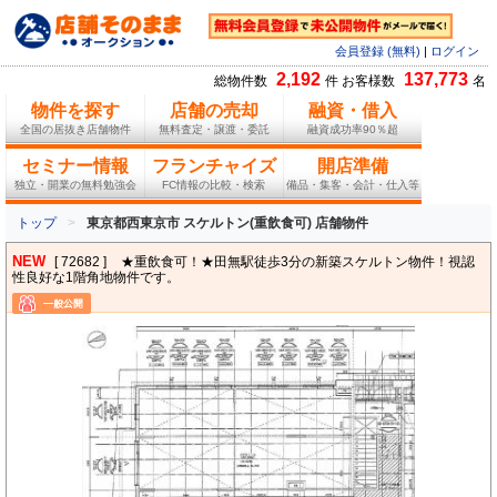
会員登録 (無料)
|
ログイン
2,192
137,773
総物件数
件 お客様数
名
物件を探す
店舗の売却
融資・借入
全国の居抜き店舗物件
無料査定・譲渡・委託
融資成功率90％超
セミナー情報
フランチャイズ
開店準備
独立・開業の無料勉強会
FC情報の比較・検索
備品・集客・会計・仕入等
トップ
東京都西東京市 スケルトン(重飲食可) 店舗物件
NEW
[ 72682 ]
★重飲食可！★田無駅徒歩3分の新築スケルトン物件！視認
性良好な1階角地物件です。