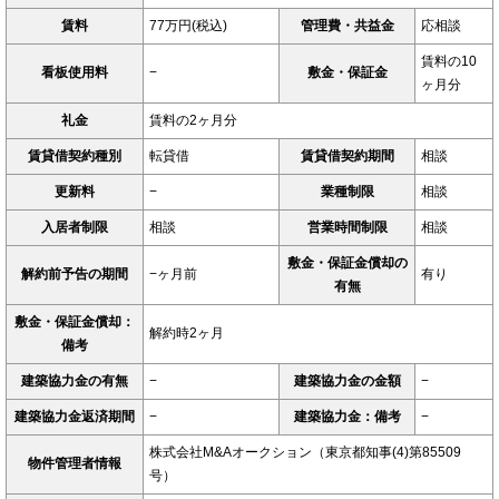
賃料
77万円(税込)
管理費・共益金
応相談
賃料の10
看板使用料
−
敷金・保証金
ヶ月分
礼金
賃料の2ヶ月分
賃貸借契約種別
転貸借
賃貸借契約期間
相談
更新料
−
業種制限
相談
入居者制限
相談
営業時間制限
相談
敷金・保証金償却の
解約前予告の期間
−ヶ月前
有り
有無
敷金・保証金償却：
解約時2ヶ月
備考
建築協力金の有無
−
建築協力金の金額
−
建築協力金返済期間
−
建築協力金：備考
−
株式会社M&Aオークション（東京都知事(4)第85509
物件管理者情報
号）