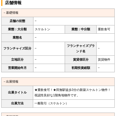
店舗情報
－基礎情報
店舗の状態
−
業態：大分類
スケルトン
業態：中分類
重飲食可
業態名
−
フランチャイズブラ
フランチャイズ区分
−
−
ンド名
立地区分
−
賃貸借区分
賃貸物件
営業開始年月
−
初期投資総額
−
－出展情報
★重飲食可！★田無駅徒歩3分の新築スケルトン物件！
出展タイトル
視認性良好な1階角地物件です。
出展方法
一般取引（スケルトン）