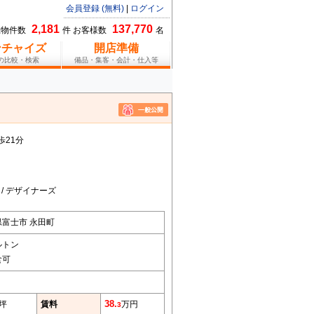
会員登録 (無料)
|
ログイン
2,181
137,770
総物件数
件 お客様数
名
ンチャイズ
開店準備
報の比較・検索
備品・集客・会計・仕入等
歩21分
/ デザイナーズ
県富士市 永田町
ルトン
食可
6坪
賃料
38.
万円
3