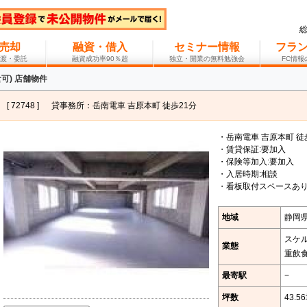
売却
融資・借入
セミナー情報
フラ
渡・委託
融資成功率90％超
独立・開業の無料勉強会
FC情
可) 店舗物件
[ 72748 ]
貸事務所：岳南電車 吉原本町 徒歩21分
・岳南電車 吉原本町 徒
・賃貸保証:要加入
・保険等加入:要加入
・入居時期:相談
・看板取付スペースあり
地域
静岡
スケ
業態
重飲
最寄駅
−
坪数
43.5