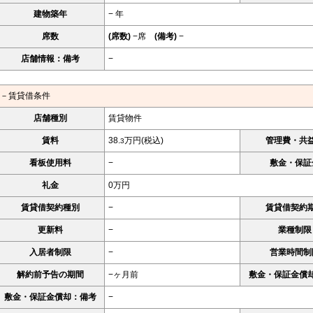
建物築年
− 年
席数
(席数)
−席
(備考)
−
店舗情報：備考
−
－賃貸借条件
店舗種別
賃貸物件
賃料
38.
万円(税込)
管理費・共
3
看板使用料
−
敷金・保証
礼金
0万円
賃貸借契約種別
−
賃貸借契約
更新料
−
業種制限
入居者制限
−
営業時間制
解約前予告の期間
−ヶ月前
敷金・保証金償
敷金・保証金償却：備考
−