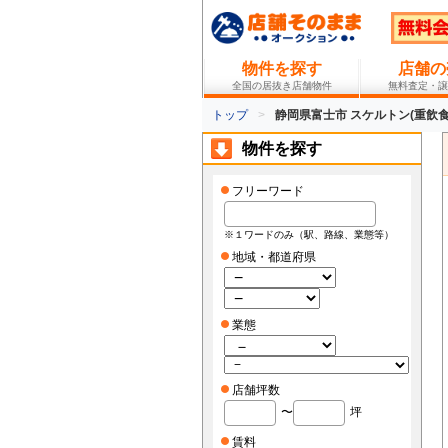
物件を探す
店舗の
全国の居抜き店舗物件
無料査定・譲
トップ
静岡県富士市 スケルトン(重飲食
物件を探す
フリーワード
※１ワードのみ（駅、路線、業態等）
地域・都道府県
業態
店舗坪数
〜
坪
賃料