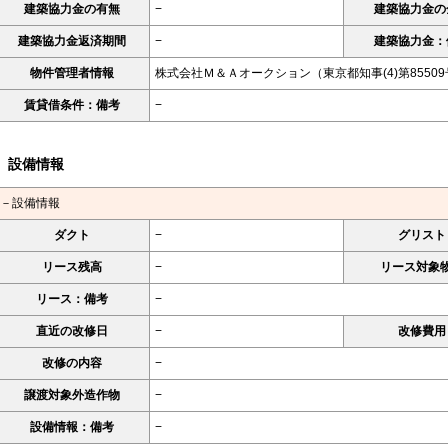
建築協力金の有無
−
建築協力金の
建築協力金返済期間
−
建築協力金：
物件管理者情報
株式会社Ｍ＆Ａオークション（東京都知事(4)第8550
賃貸借条件：備考
−
設備情報
－設備情報
ダクト
−
グリスト
リース残高
−
リース対象
リース：備考
−
直近の改修日
−
改修費用
改修の内容
−
譲渡対象外造作物
−
設備情報：備考
−