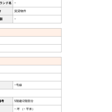
ランド名
−
分
賃貸物件
額
−
−号線
備考
5階建/2階部分
− 坪 （− 平米）