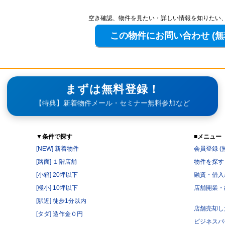
空き確認、物件を見たい・詳しい情報を知りたい
まずは無料登録！
【特典】新着物件メール・セミナー無料参加など
▼条件で探す
■メニュー
[NEW] 新着物件
会員登録 (
[路面] １階店舗
物件を探す
[小箱] 20坪以下
融資・借入
[極小] 10坪以下
店舗開業・
[駅近] 徒歩1分以内
店舗売却し
[タダ] 造作金０円
ビジネスパ