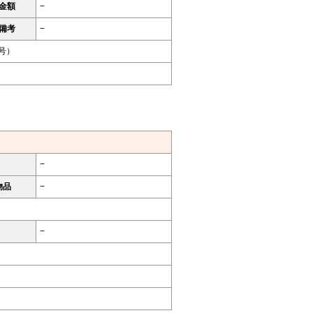
金額
−
備考
−
9号）
−
物品
−
−