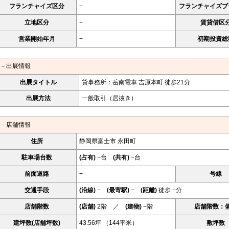
フランチャイズ区分
−
フランチャイズブ
立地区分
−
賃貸借区
営業開始年月
−
初期投資総
－出展情報
出展タイトル
貸事務所：岳南電車 吉原本町 徒歩21分
出展方法
一般取引（居抜き）
－店舗情報
住所
静岡県富士市 永田町
駐車場台数
(占有)
−台
(共有)
−台
前面道路
−
号線
交通手段
(沿線)
−
(最寄駅)
−
(距離)
徒歩 −分
店舗階数
(店舗)
2階 ／
(建物)
−階
店舗階数：
建坪数(店舗坪数)
43.56坪 （144平米）
敷坪数