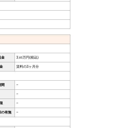
益金
3.
万円(税込)
85
金
賃料の3ヶ月分
期間
−
−
限
−
却の有無
−