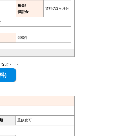
敷金/
賃料の3ヶ月分
保証金
談
693件
、など・・・
類
重飲食可