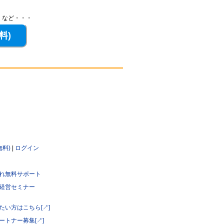
、など・・・
無料)
|
ログイン
れ無料サポート
経営セミナー
たい方はこちら[↗]
ートナー募集[↗]