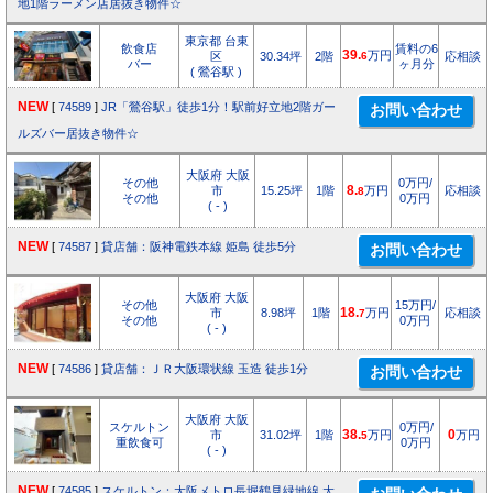
地1階ラーメン店居抜き物件☆
東京都 台東
飲食店
賃料の6
39.
万円
区
30.34坪
2階
6
応相談
バー
ヶ月分
( 鶯谷駅 )
NEW
[
74589
]
JR「鶯谷駅」徒歩1分！駅前好立地2階ガー
ルズバー居抜き物件☆
大阪府 大阪
その他
0万円/
市
15.25坪
1階
8.
万円
応相談
8
その他
0万円
( - )
NEW
[
74587
]
貸店舗：阪神電鉄本線 姫島 徒歩5分
大阪府 大阪
その他
15万円/
市
8.98坪
1階
18.
万円
応相談
7
その他
0万円
( - )
NEW
[
74586
]
貸店舗：ＪＲ大阪環状線 玉造 徒歩1分
大阪府 大阪
スケルトン
0万円/
市
31.02坪
1階
38.
万円
0
万円
5
重飲食可
0万円
( - )
NEW
[
74585
]
スケルトン：大阪メトロ長堀鶴見緑地線 大