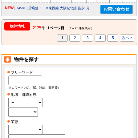
NEW
[
74581
]
貸店舗：ＪＲ東西線 大阪城北詰 徒歩5分
物件情報
2175
件
1ページ目
（1～20件を表示）
1
2
3
4
5
次へ >
物件を探す
フリーワード
※１ワードのみ（駅、路線、業態等）
地域・都道府県
業態