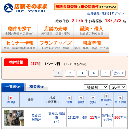
会員登録 (無料)
|
ログイン
2,175
137,773
総物件数
件 お客様数
名
物件を探す
店舗の売却
融資・借入
全国の居抜き店舗物件
無料査定・譲渡・委託
融資成功率90％超
セミナー情報
フランチャイズ
開店準備
独立・開業の無料勉強会
FC情報の比較・検索
備品・集客・会計・仕入等
物件情報
2175
件
1ページ目
（1～20件を表示）
1
2
3
4
5
次へ >
一覧表示
概要表示
地域
業態
敷金/保証
( 最寄駅 )
登録順
坪数
階数
賃料
造作価格
金
高知県 高知
飲食店
賃料の3
市
27.22坪
6階
11
万円
100
万円
居酒屋
ヶ月分
( - )