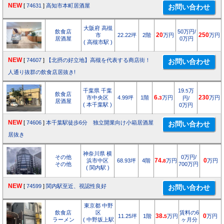
NEW
[
74631
]
高知市本町居酒屋
大阪府 高槻
飲食店
50万円/
市
22.22坪
2階
20
万円
250
万円
居酒屋
0万円
( 高槻市駅 )
NEW
[
74607
]
【北摂の好立地】高槻を代表する商店街！
人通り抜群の飲食店居抜き!
千葉県 千葉
19.
万
5
飲食店
市中央区
4.99坪
1階
6.
万円
230
万円
3
円/
居酒屋
( 本千葉駅 )
0万円
NEW
[
74606
]
本千葉駅徒歩6分 独立開業向け小箱居酒屋
居抜き
神奈川県 横
その他
0万円/
浜市中区
68.93坪
4階
74.
万円
0
万円
8
その他
700万円
( 関内駅 )
NEW
[
74599
]
関内駅至近、視認性良好
東京都 中野
飲食店
区
賃料の6
11.25坪
1階
38.
万円
0
万円
5
ラーメン
( 中野坂上駅
ヶ月分