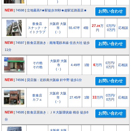
)
NEW
[
74598
]
立地最高!!★駅徒歩30秒★超駅近路面店★
飲食店
大阪府 大阪
27.
万
0万円/
39
スナック・ナ
市
55.47坪
4階
応相談
0万円
円
イトクラブ
( - )
NEW
[
74597
]
飲食店居抜き：南海電鉄本線 住吉大社 徒歩
11分
大阪府 大阪
その他
0万円/
市
4.49坪
1階
6
万円
応相談
その他
0万円
( - )
NEW
[
74596
]
貸店舗：近鉄南大阪線 針中野 徒歩1分
大阪府 大阪
飲食店
0万円/
市
27.45坪
1階
33
万円
応相談
カフェ
0万円
( - )
NEW
[
74595
]
飲食店居抜き：ＪＲ大阪環状線 桃谷 徒歩8
分
大阪府 大阪