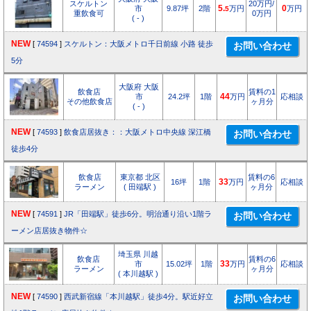
スケルトン
20万円/
市
9.87坪
2階
5.
万円
0
万円
5
重飲食可
0万円
( - )
NEW
[
74594
]
スケルトン：大阪メトロ千日前線 小路 徒歩
5分
大阪府 大阪
飲食店
賃料の1
市
24.2坪
1階
44
万円
応相談
その他飲食店
ヶ月分
( - )
NEW
[
74593
]
飲食店居抜き：：大阪メトロ中央線 深江橋
徒歩4分
飲食店
東京都 北区
賃料の6
16坪
1階
33
万円
応相談
ラーメン
( 田端駅 )
ヶ月分
NEW
[
74591
]
JR「田端駅」徒歩6分。明治通り沿い1階ラ
ーメン店居抜き物件☆
埼玉県 川越
飲食店
賃料の6
市
15.02坪
1階
33
万円
応相談
ラーメン
ヶ月分
( 本川越駅 )
NEW
[
74590
]
西武新宿線「本川越駅」徒歩4分。駅近好立