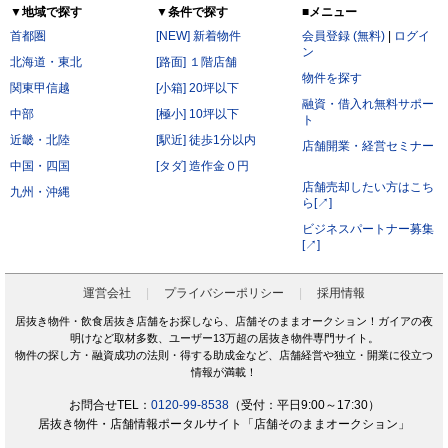
▼地域で探す
▼条件で探す
■メニュー
首都圏
[NEW] 新着物件
会員登録 (無料)
|
ログイ
ン
北海道・東北
[路面] １階店舗
物件を探す
関東甲信越
[小箱] 20坪以下
融資・借入れ無料サポー
中部
[極小] 10坪以下
ト
近畿・北陸
[駅近] 徒歩1分以内
店舗開業・経営セミナー
中国・四国
[タダ] 造作金０円
店舗売却したい方はこち
九州・沖縄
ら[↗]
ビジネスパートナー募集
[↗]
運営会社
プライバシーポリシー
採用情報
居抜き物件・飲食居抜き店舗をお探しなら、店舗そのままオークション！ガイアの夜
明けなど取材多数、ユーザー13万超の居抜き物件専門サイト。
物件の探し方・融資成功の法則・得する助成金など、店舗経営や独立・開業に役立つ
情報が満載！
お問合せTEL：
0120-99-8538
（受付：平日9:00～17:30）
居抜き物件・店舗情報ポータルサイト「店舗そのままオークション」