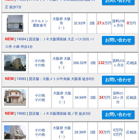
正 徒歩7分
大阪府 大阪
スケルトン
賃料の6
市
32.91坪
1階
27.
万円
0
万円
5
重飲食可
ヶ月分
( - )
NEW
[
74584
]
貸店舗：ＪＲ大阪環状線 大正 バス10分 バ
ス停 小林 停歩1分
大阪府 大阪
その他
賃料の1
市
266.32坪
1階
132
万円
応相談
その他
ヶ月分
( - )
NEW
[
74583
]
貸店舗：大阪メトロ中央線 大阪港 徒歩5分
大阪府 大阪
賃料の
その他
市
34.94坪
2階
34
万円
10ヶ月
応相談
その他
( - )
分
NEW
[
74582
]
貸店舗：ＪＲ大阪環状線 桜ノ宮 徒歩3分
大阪府 大阪
その他
0万円/
市
29.39坪
1階
33
万円
応相談
その他
0万円
( - )