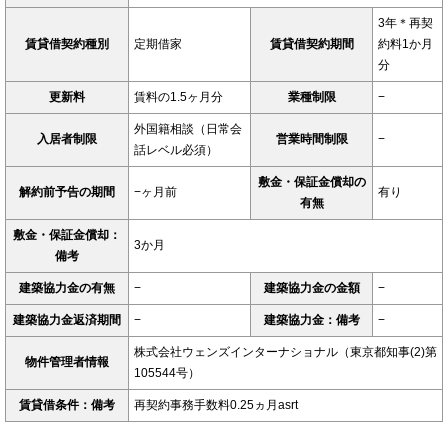
3年＊再契
賃貸借契約種別
定期借家
賃貸借契約期間
約料1か月
分
更新料
賃料の1.5ヶ月分
業種制限
−
外国籍相談（日常会
入居者制限
営業時間制限
−
話レベル必須）
敷金・保証金償却の
解約前予告の期間
−ヶ月前
有り
有無
敷金・保証金償却：
3か月
備考
建築協力金の有無
−
建築協力金の金額
−
建築協力金返済期間
−
建築協力金：備考
−
株式会社ウェンズインターナショナル（東京都知事(2)第
物件管理者情報
105544号）
賃貸借条件：備考
再契約事務手数料0.25ヵ月asrt