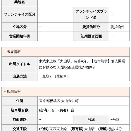
業態名
−
フランチャイズブラ
フランチャイズ区分
−
−
ンド名
立地区分
−
賃貸借区分
賃貸物件
営業開始年月
−
初期投資総額
−
－出展情報
東武東上線「大山駅」徒歩4分。【造作無償】個人開業
出展タイトル
にお勧めなB1階喫茶店居抜き物件☆
出展方法
一般取引（居抜き）
－店舗情報
住所
東京都板橋区 大山金井町
駐車場台数
(占有)
−台
(共有)
−台
前面道路
−
号線
−号線
交通手段
(沿線)
東武東上線
(最寄駅)
大山駅
(距離)
徒歩 4分