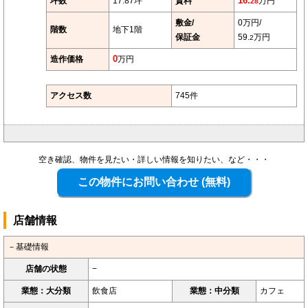
坪数
17.87坪
賃料
16.
万円
28
敷金/
0万円/
階数
地下1階
保証金
59.
万円
2
造作価格
0
万円
アクセス数
745件
空き確認、物件を見たい・詳しい情報を知りたい、など・・・
店舗情報
－基礎情報
店舗の状態
−
業態：大分類
飲食店
業態：中分類
カフェ