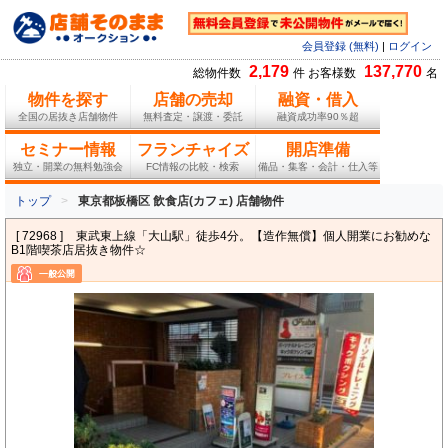
会員登録 (無料)
|
ログイン
2,179
137,770
総物件数
件 お客様数
名
物件を探す
店舗の売却
融資・借入
全国の居抜き店舗物件
無料査定・譲渡・委託
融資成功率90％超
セミナー情報
フランチャイズ
開店準備
独立・開業の無料勉強会
FC情報の比較・検索
備品・集客・会計・仕入等
トップ
東京都板橋区 飲食店(カフェ) 店舗物件
[ 72968 ]
東武東上線「大山駅」徒歩4分。【造作無償】個人開業にお勧めな
B1階喫茶店居抜き物件☆