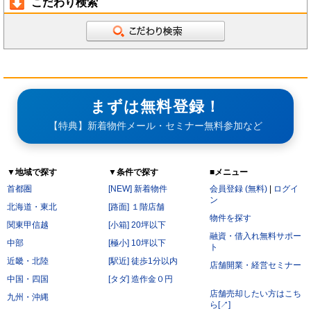
こだわり検索
まずは無料登録！
【特典】新着物件メール・セミナー無料参加など
▼地域で探す
▼条件で探す
■メニュー
首都圏
[NEW] 新着物件
会員登録 (無料)
|
ログイ
ン
北海道・東北
[路面] １階店舗
物件を探す
関東甲信越
[小箱] 20坪以下
融資・借入れ無料サポー
中部
[極小] 10坪以下
ト
近畿・北陸
[駅近] 徒歩1分以内
店舗開業・経営セミナー
中国・四国
[タダ] 造作金０円
店舗売却したい方はこち
九州・沖縄
ら[↗]