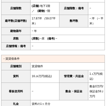
(店舗)
地下1階
店舗階数
店舗階数：備考
−
／
(建物)
−階
17.87坪 （59.07平
− 坪 （− 平
建坪数(店舗坪数)
敷坪数
米）
米）
建物築年
− 年
席数
(席数)
−席
(備考)
−
店舗情報：備考
−
－賃貸借条件
店舗種別
賃貸物件
1.
万円(税
1
賃料
16.
万円(税込)
管理費・共益金
28
込)
敷金0万円/
看板使用料
−
敷金・保証金
保証金59.
2
万円
礼金
賃料の1ヶ月分