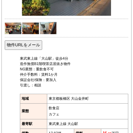
東武東上線「大山駅」徒歩4分
造作無償B1階喫茶店居抜き物件
NG業態：重飲食不可
仲介手数料：賃料1か月
保証会社/保険：要加入
引渡し：相談
地域
東京都板橋区 大山金井町
飲食店
業態
カフェ
最寄駅
東武東上線 大山駅