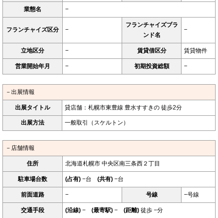
業態名
−
フランチャイズブラ
フランチャイズ区分
−
−
ンド名
立地区分
−
賃貸借区分
賃貸物件
営業開始年月
−
初期投資総額
−
－出展情報
出展タイトル
貸店舗：札幌市東豊線 豊水すすきの 徒歩2分
出展方法
一般取引（スケルトン）
－店舗情報
住所
北海道札幌市 中央区南三条西２丁目
駐車場台数
(占有)
−台
(共有)
−台
前面道路
−
号線
−号線
交通手段
(沿線)
−
(最寄駅)
−
(距離)
徒歩 −分