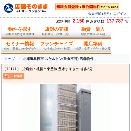
会員登録 (無料)
|
ログイン
2,150
137,787
総物件数
件 お客様数
名
物件を探す
店舗の売却
融資・借入
全国の居抜き店舗物件
無料査定・譲渡・委託
融資成功率90％超
セミナー情報
フランチャイズ
開店準備
独立・開業の無料勉強会
FC情報の比較・検索
備品・集客・会計・仕入等
トップ
北海道札幌市 スケルトン(飲食不可) 店舗物件
[ 73171 ]
貸店舗：札幌市東豊線 豊水すすきの 徒歩2分