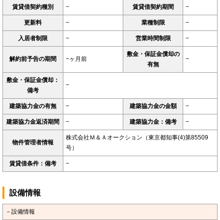
賃貸借契約種別
−
賃貸借契約期間
−
更新料
−
業種制限
−
入居者制限
−
営業時間制限
−
敷金・保証金償却の
解約前予告の期間
−ヶ月前
−
有無
敷金・保証金償却：
−
備考
建築協力金の有無
−
建築協力金の金額
−
建築協力金返済期間
−
建築協力金：備考
−
株式会社Ｍ＆Ａオークション（東京都知事(4)第85509
物件管理者情報
号）
賃貸借条件：備考
−
設備情報
－設備情報