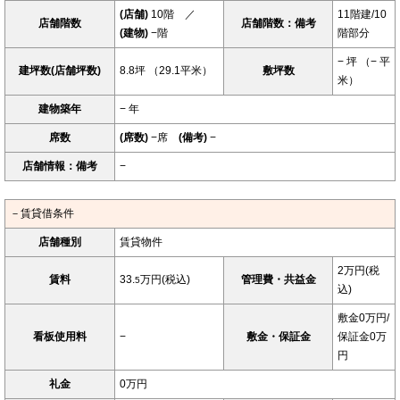
(店舗)
10階 ／
11階建/10
店舗階数
店舗階数：備考
(建物)
−階
階部分
− 坪 （− 平
建坪数(店舗坪数)
8.8坪 （29.1平米）
敷坪数
米）
建物築年
− 年
席数
(席数)
−席
(備考)
−
店舗情報：備考
−
－賃貸借条件
店舗種別
賃貸物件
2万円(税
賃料
33.
万円(税込)
管理費・共益金
5
込)
敷金0万円/
看板使用料
−
敷金・保証金
保証金0万
円
礼金
0万円