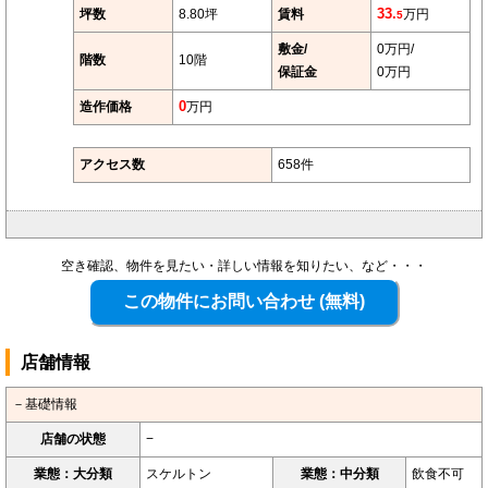
坪数
8.80坪
賃料
33.
万円
5
敷金/
0万円/
階数
10階
保証金
0万円
造作価格
0
万円
アクセス数
658件
空き確認、物件を見たい・詳しい情報を知りたい、など・・・
店舗情報
－基礎情報
店舗の状態
−
業態：大分類
スケルトン
業態：中分類
飲食不可