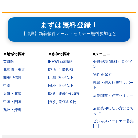
まずは無料登録！
【特典】新着物件メール・セミナー無料参加など
▼地域で探す
▼条件で探す
■メニュー
首都圏
[NEW] 新着物件
会員登録 (無料)
|
ログイ
ン
北海道・東北
[路面] １階店舗
物件を探す
関東甲信越
[小箱] 20坪以下
融資・借入れ無料サポー
中部
[極小] 10坪以下
ト
近畿・北陸
[駅近] 徒歩1分以内
店舗開業・経営セミナー
中国・四国
[タダ] 造作金０円
店舗売却したい方はこち
九州・沖縄
ら[↗]
ビジネスパートナー募集
[↗]