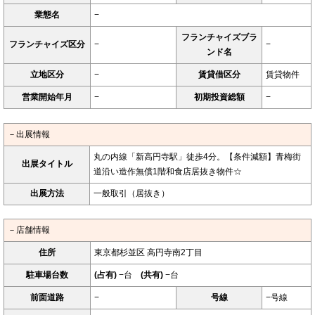
業態名
−
フランチャイズブラ
フランチャイズ区分
−
−
ンド名
立地区分
−
賃貸借区分
賃貸物件
営業開始年月
−
初期投資総額
−
－出展情報
丸の内線「新高円寺駅」徒歩4分。【条件減額】青梅街
出展タイトル
道沿い造作無償1階和食店居抜き物件☆
出展方法
一般取引（居抜き）
－店舗情報
住所
東京都杉並区 高円寺南2丁目
駐車場台数
(占有)
−台
(共有)
−台
前面道路
−
号線
−号線