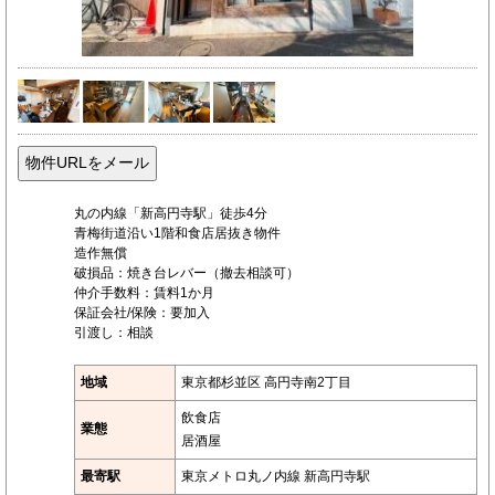
丸の内線「新高円寺駅」徒歩4分
青梅街道沿い1階和食店居抜き物件
造作無償
破損品：焼き台レバー（撤去相談可）
仲介手数料：賃料1か月
保証会社/保険：要加入
引渡し：相談
地域
東京都杉並区 高円寺南2丁目
飲食店
業態
居酒屋
最寄駅
東京メトロ丸ノ内線 新高円寺駅