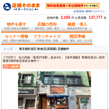
会員登録 (無料)
|
ログイン
2,165
137,777
総物件数
件 お客様数
名
物件を探す
店舗の売却
融資・借入
全国の居抜き店舗物件
無料査定・譲渡・委託
融資成功率90％超
セミナー情報
フランチャイズ
開店準備
独立・開業の無料勉強会
FC情報の比較・検索
備品・集客・会計・仕入等
トップ
東京都杉並区 飲食店(居酒屋) 店舗物件
[ 73297 ]
丸の内線「新高円寺駅」徒歩4分。【条件減額】青梅街道沿い造作
無償1階和食店居抜き物件☆