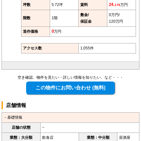
坪数
5.72坪
賃料
24.
万円
178
敷金/
0万円/
階数
1階
保証金
120万円
造作価格
0
万円
アクセス数
1,055件
空き確認、物件を見たい・詳しい情報を知りたい、など・・・
店舗情報
－基礎情報
店舗の状態
−
業態：大分類
飲食店
業態：中分類
居酒屋