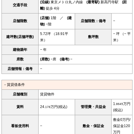
(沿線)
東京メトロ丸ノ内線
(最寄駅)
新高円寺駅
(距
交通手段
離)
徒歩 4分
(店舗)
1階 ／
(建
店舗階数
店舗階数：備考
−
物)
−階
5.72坪 （18.91平
− 坪 （− 平
建坪数(店舗坪数)
敷坪数
米）
米）
建物築年
− 年
席数
(席数)
−席
(備考)
−
店舗情報：備考
−
－賃貸借条件
店舗種別
賃貸物件
1.
万円
8645
賃料
24.
万円(税込)
管理費・共益金
178
(税込)
敷金0万円/
看板使用料
−
敷金・保証金
保証金120
万円