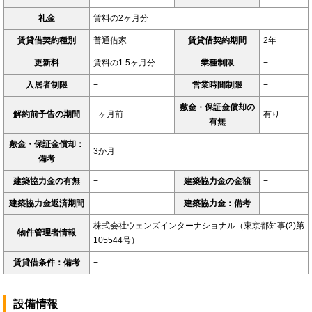
礼金
賃料の2ヶ月分
賃貸借契約種別
普通借家
賃貸借契約期間
2年
更新料
賃料の1.5ヶ月分
業種制限
−
入居者制限
−
営業時間制限
−
敷金・保証金償却の
解約前予告の期間
−ヶ月前
有り
有無
敷金・保証金償却：
3か月
備考
建築協力金の有無
−
建築協力金の金額
−
建築協力金返済期間
−
建築協力金：備考
−
株式会社ウェンズインターナショナル（東京都知事(2)第
物件管理者情報
105544号）
賃貸借条件：備考
−
設備情報