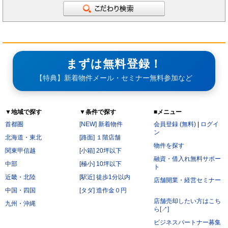
まずは無料登録！
【特典】新着物件メール・セミナー無料参加など
▼地域で探す
▼条件で探す
■メニュー
首都圏
[NEW] 新着物件
会員登録 (無料)
|
ログイ
ン
北海道・東北
[路面] １階店舗
物件を探す
関東甲信越
[小箱] 20坪以下
融資・借入れ無料サポー
中部
[極小] 10坪以下
ト
近畿・北陸
[駅近] 徒歩1分以内
店舗開業・経営セミナー
中国・四国
[タダ] 造作金０円
店舗売却したい方はこち
九州・沖縄
ら[↗]
ビジネスパートナー募集