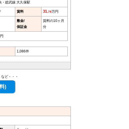
央・総武線 大久保駅
坪
賃料
31.
万円
79
敷金/
賃料の10ヶ月
保証金
分
円
1,086件
、など・・・