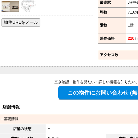
最寄駅
JR中
坪数
7.16
階数
1階
造作価格
220
万
アクセス数
空き確認、物件を見たい・詳しい情報を知りたい
店舗情報
－基礎情報
店舗の状態
−