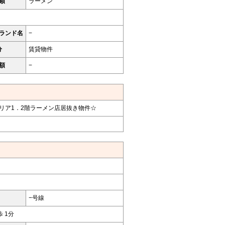
類
ラーメン
ランド名
−
分
賃貸物件
額
−
リア1．2階ラーメン店居抜き物件☆
−号線
歩 1分