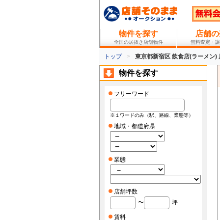
物件を探す
店舗の
全国の居抜き店舗物件
無料査定・譲
トップ
東京都新宿区 飲食店(ラーメン)
物件を探す
フリーワード
※１ワードのみ（駅、路線、業態等）
地域・都道府県
業態
店舗坪数
〜
坪
賃料