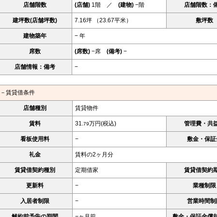
店舗階数
(店舗)
1階 ／
(建物)
−階
店舗階数：
建坪数(店舗坪数)
7.16坪 （23.67平米）
敷坪数
建物築年
− 年
席数
(席数)
−席
(備考)
−
店舗情報：備考
−
－賃貸借条件
店舗種別
賃貸物件
賃料
31.
万円(税込)
管理費・共
79
看板使用料
−
敷金・保証
礼金
賃料の2ヶ月分
賃貸借契約種別
定期借家
賃貸借契約
更新料
−
業種制限
入居者制限
−
営業時間制
解約前予告の期間
−ヶ月前
敷金・保証金償