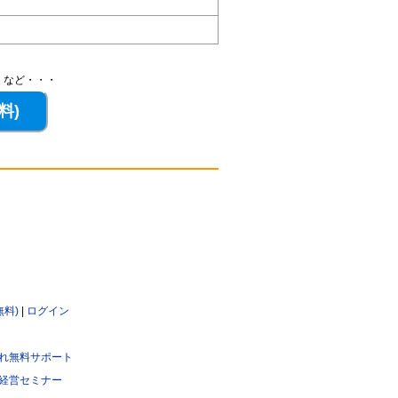
、など・・・
無料)
|
ログイン
れ無料サポート
経営セミナー