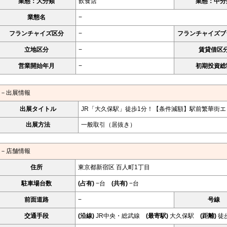
業態：大分類
飲食店
業態：中分
業態名
−
フランチャイズ区分
−
フランチャイズブ
立地区分
−
賃貸借区
営業開始年月
−
初期投資総
－出展情報
出展タイトル
JR「大久保駅」徒歩1分！【条件減額】駅前繁華街エ
出展方法
一般取引（居抜き）
－店舗情報
住所
東京都新宿区 百人町1丁目
駐車場台数
(占有)
−台
(共有)
−台
前面道路
−
号線
交通手段
(沿線)
JR中央・総武線
(最寄駅)
大久保駅
(距離)
徒