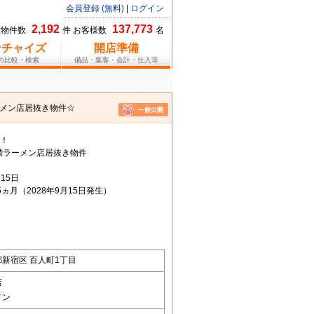
会員登録 (無料)
|
ログイン
2,192
137,773
総物件数
件 お客様数
名
ンチャイズ
開店準備
報の比較・検索
備品・集客・会計・仕入等
ーメン店居抜き物件☆
分！
階ラーメン店居抜き物件
15日
ヵ月（2028年9月15日発生）
新宿区 百人町1丁目
店
メン