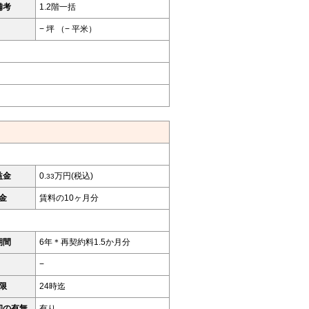
備考
1.2階一括
− 坪 （− 平米）
益金
0.
万円(税込)
33
金
賃料の10ヶ月分
期間
6年＊再契約料1.5か月分
−
限
24時迄
却の有無
有り