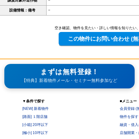
譲渡対象外造作物
−
設備情報：備考
−
空き確認、物件を見たい・詳しい情報を知りたい
まずは無料登録！
【特典】新着物件メール・セミナー無料参加など
▼条件で探す
■メニュー
[NEW] 新着物件
会員登録 (
[路面] １階店舗
物件を探す
[小箱] 20坪以下
融資・借入
[極小] 10坪以下
店舗開業・