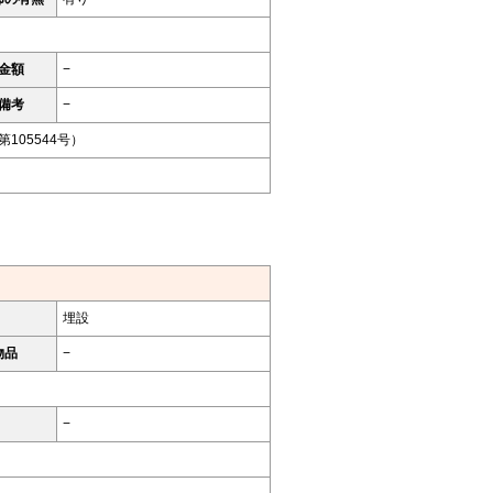
金額
−
備考
−
105544号）
埋設
物品
−
−