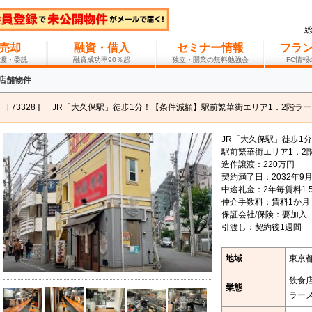
売却
融資・借入
セミナー情報
フラ
渡・委託
融資成功率90％超
独立・開業の無料勉強会
FC情
 店舗物件
[ 73328 ]
JR「大久保駅」徒歩1分！【条件減額】駅前繁華街エリア1．2階ラ
JR「大久保駅」徒歩1
駅前繁華街エリア1．2
造作譲渡：220万円
契約満了日：2032年9月
中途礼金：2年毎賃料1.5
仲介手数料：賃料1か月
保証会社/保険：要加入
引渡し：契約後1週間
地域
東京都
飲食
業態
ラー