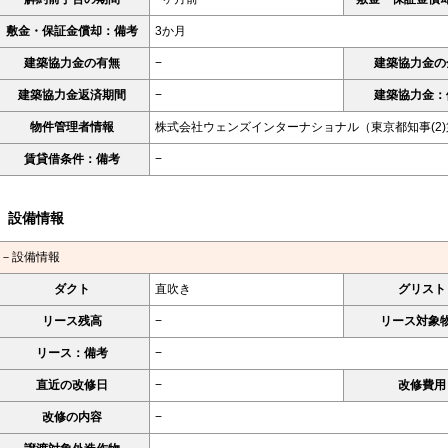
敷金・保証金償却：備考
3か月
建築協力金の有無
−
建築協力金の
建築協力金返済期間
−
建築協力金：
物件管理者情報
株式会社ウェンズインターナショナル（東京都知事(2)第
賃貸借条件：備考
−
設備情報
－設備情報
ダクト
直吹き
グリスト
リース残高
−
リース対象
リース：備考
−
直近の改修日
−
改修費用
改修の内容
−