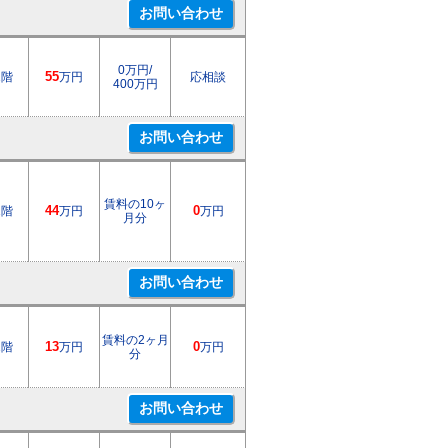
0万円/
1階
55
万円
応相談
400万円
賃料の10ヶ
1階
44
万円
0
万円
月分
賃料の2ヶ月
1階
13
万円
0
万円
分