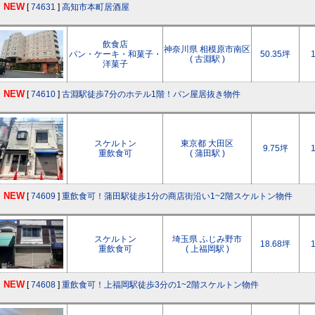
NEW
[
74631
]
高知市本町居酒屋
飲食店
神奈川県 相模原市南区
パン・ケーキ・和菓子・
50.35坪
( 古淵駅 )
洋菓子
NEW
[
74610
]
古淵駅徒歩7分のホテル1階！パン屋居抜き物件
スケルトン
東京都 大田区
9.75坪
重飲食可
( 蒲田駅 )
NEW
[
74609
]
重飲食可！蒲田駅徒歩1分の商店街沿い1~2階スケルトン物件
スケルトン
埼玉県 ふじみ野市
18.68坪
重飲食可
( 上福岡駅 )
NEW
[
74608
]
重飲食可！上福岡駅徒歩3分の1~2階スケルトン物件