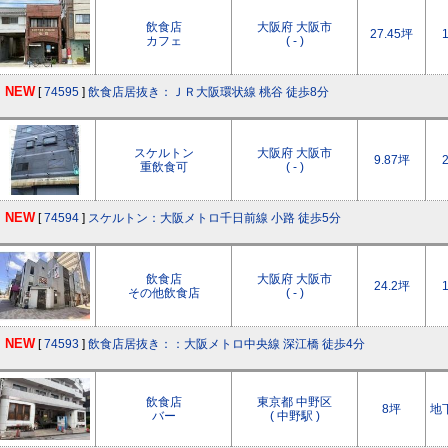
飲食店
大阪府 大阪市
27.45坪
カフェ
( - )
NEW
[
74595
]
飲食店居抜き：ＪＲ大阪環状線 桃谷 徒歩8分
スケルトン
大阪府 大阪市
9.87坪
重飲食可
( - )
NEW
[
74594
]
スケルトン：大阪メトロ千日前線 小路 徒歩5分
飲食店
大阪府 大阪市
24.2坪
その他飲食店
( - )
NEW
[
74593
]
飲食店居抜き：：大阪メトロ中央線 深江橋 徒歩4分
飲食店
東京都 中野区
8坪
地
バー
( 中野駅 )