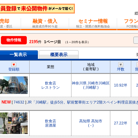
売却
融資・借入
セミナー情報
フラ
渡・委託
融資成功率90％超
独立・開業の無料勉強会
FC情
物件情報
2195
件
1ページ目
（1～20件を表示）
一覧表示
概要表示
地域
業態
( 最寄駅 )
登録順
坪数
飲食店
神奈川県 川崎市川崎区
10.92坪
レストラン
( 川崎駅 )
NEW
[
74632
]
JR「川崎駅」徒歩5分。駅前繁華街エリア2階スペイン料理店居抜
飲食店
高知県 高知市
27.22坪
居酒屋
( - )