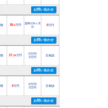
賃料の6ヶ月
38.
万円
1階
0
万円
5
分
0万円/
27.
万円
4階
応相談
39
0万円
0万円/
1階
6
万円
応相談
0万円