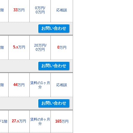
0万円/
1階
33
万円
応相談
0万円
20万円/
5.
万円
2階
0
万円
5
0万円
賃料の1ヶ月
1階
44
万円
応相談
分
賃料の8ヶ月
27.
万円
下1階
165
万円
5
分