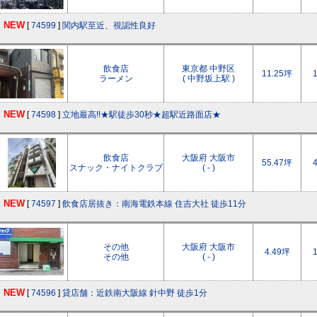
NEW
[
74599
]
関内駅至近、視認性良好
飲食店
東京都 中野区
11.25坪
ラーメン
( 中野坂上駅 )
NEW
[
74598
]
立地最高!!★駅徒歩30秒★超駅近路面店★
飲食店
大阪府 大阪市
55.47坪
スナック・ナイトクラブ
( - )
NEW
[
74597
]
飲食店居抜き：南海電鉄本線 住吉大社 徒歩11分
その他
大阪府 大阪市
4.49坪
その他
( - )
NEW
[
74596
]
貸店舗：近鉄南大阪線 針中野 徒歩1分