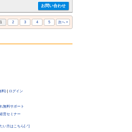
☆
1
2
3
4
5
次へ >
無料)
|
ログイン
れ無料サポート
経営セミナー
たい方はこちら[↗]