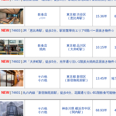
飲食店
東京都 渋谷区
15.36坪
バー
( 恵比寿駅 )
NEW
[
74603
]
JR「恵比寿駅」徒歩2分。駅前繁華街エリア6階バー居抜き物件☆
飲食店
東京都 品川区
10.15坪
焼肉
( 大井町駅 )
NEW
[
74602
]
JR「大井町駅」徒歩5分。光学通り沿い1階炭火焼肉店居抜き物件
その他
東京都 新宿区
13.45坪
地
その他
( 新宿御苑前駅 )
NEW
[
74601
]
丸の内線「新宿御苑前駅」徒歩4分。花園通り沿いB1階飲食可能物
その他
神奈川県 横浜市中区
68.93坪
その他
( 関内駅 )