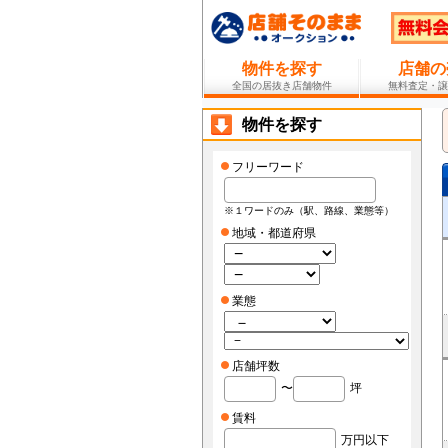
物件を探す
店舗の
全国の居抜き店舗物件
無料査定・譲
物件を探す
フリーワード
※１ワードのみ（駅、路線、業態等）
地域・都道府県
業態
店舗坪数
〜
坪
賃料
万円以下