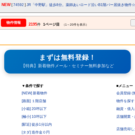
NEW
[
74592
]
JR「中野駅」徒歩8分。薬師あいロード沿いB1階バー居抜き物件
物件情報
2195
件
1ページ目
（1～20件を表示）
まずは無料登録！
【特典】新着物件メール・セミナー無料参加など
▼条件で探す
■メニュー
[NEW] 新着物件
会員登録 (
[路面] １階店舗
物件を探す
[小箱] 20坪以下
融資・借入
[極小] 10坪以下
店舗開業・
[駅近] 徒歩1分以内
店舗売却し
[タダ] 造作金０円