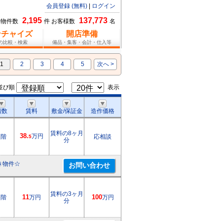
会員登録 (無料)
|
ログイン
2,195
137,773
総物件数
件 お客様数
名
ンチャイズ
開店準備
報の比較・検索
備品・集客・会計・仕入等
1
2
3
4
5
次へ >
並び順
表示
階数
賃料
敷金/保証金
造作価格
賃料の8ヶ月
38.
万円
2階
応相談
5
分
き物件☆
賃料の3ヶ月
6階
11
万円
100
万円
分