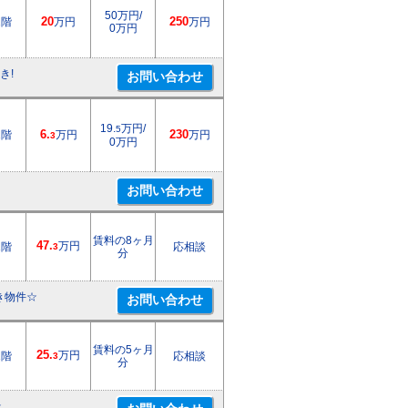
50万円/
2階
20
万円
250
万円
0万円
き!
19.
万円/
5
1階
6.
万円
230
万円
3
0万円
賃料の8ヶ月
47.
万円
1階
応相談
3
分
き物件☆
賃料の5ヶ月
25.
万円
1階
応相談
3
分
☆