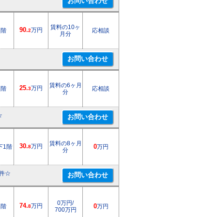
賃料の10ヶ
90.
万円
6階
応相談
2
月分
賃料の6ヶ月
25.
万円
1階
応相談
3
分
☆
賃料の8ヶ月
30.
万円
下1階
0
万円
8
分
件☆
0万円/
74.
万円
4階
0
万円
8
700万円