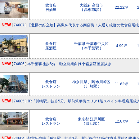
飲食店
大阪府 高槻市
22.22坪
居酒屋
( 高槻市駅 )
NEW
[
74607
]
【北摂の好立地】高槻を代表する商店街！人通り抜群の飲食店居抜
飲食店
千葉県 千葉市中央区
4.99坪
居酒屋
( 本千葉駅 )
NEW
[
74606
]
本千葉駅徒歩6分 独立開業向け小箱居酒屋居抜き
飲食店
神奈川県 川崎市川崎区
11.62坪
レストラン
( 川崎駅 )
NEW
[
74605
]
JR「川崎駅」徒歩5分。駅前繁華街エリア1階スペイン料理店居抜
飲食店
東京都 江戸川区
12.67坪
レストラン
( 瑞江駅 )
NEW
[
74604
]
都営新宿線「瑞江駅」徒歩3分。駅近好立地1階洋食店居抜き物件