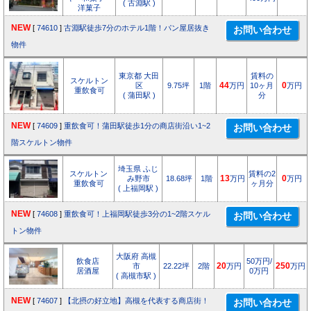
( 古淵駅 )
洋菓子
NEW
[
74610
]
古淵駅徒歩7分のホテル1階！パン屋居抜き
物件
東京都 大田
賃料の
スケルトン
区
9.75坪
1階
44
万円
10ヶ月
0
万円
重飲食可
( 蒲田駅 )
分
NEW
[
74609
]
重飲食可！蒲田駅徒歩1分の商店街沿い1~2
階スケルトン物件
埼玉県 ふじ
スケルトン
賃料の2
み野市
18.68坪
1階
13
万円
0
万円
重飲食可
ヶ月分
( 上福岡駅 )
NEW
[
74608
]
重飲食可！上福岡駅徒歩3分の1~2階スケル
トン物件
大阪府 高槻
飲食店
50万円/
市
22.22坪
2階
20
万円
250
万円
居酒屋
0万円
( 高槻市駅 )
NEW
[
74607
]
【北摂の好立地】高槻を代表する商店街！