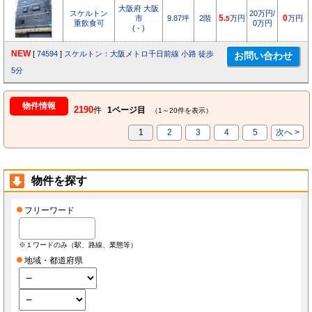
大阪府 大阪
スケルトン
20万円/
市
9.87坪
2階
5.
万円
0
万円
5
重飲食可
0万円
( - )
NEW
[
74594
]
スケルトン：大阪メトロ千日前線 小路 徒歩
5分
物件情報
2190
件
1ページ目
（1～20件を表示）
1
2
3
4
5
次へ >
物件を探す
フリーワード
※１ワードのみ（駅、路線、業態等）
地域・都道府県