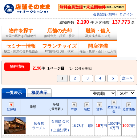
会員登録 (無料)
|
ログイン
2,190
137,773
総物件数
件 お客様数
名
物件を探す
店舗の売却
融資・借入
全国の居抜き店舗物件
無料査定・譲渡・委託
融資成功率90％超
セミナー情報
フランチャイズ
開店準備
独立・開業の無料勉強会
FC情報の比較・検索
備品・集客・会計・仕入等
物件情報
2190
件
1ページ目
（1～20件を表示）
1
2
3
4
5
次へ >
一覧表示
概要表示
地域
業態
敷金/保証
( 最寄駅 )
登録順
坪数
階数
賃料
造作価格
金
石川県 金沢
飲食店
100万円/
市
18.78坪
1階
10
万円
100
万円
ラーメン
0万円
( 上諸江駅 )