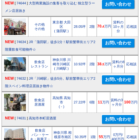
NEW
[
74644
]
大型商業施設の集客を取り込む 独立型ラー
メン店居抜き
東京都 大田
賃料の
その他
70.
万円
区
28.05坪
2階
4
10ヶ月
応相談
その他
( 蒲田駅 )
分
NEW
[
74634
]
JR「蒲田駅」徒歩1分！駅前繁華街エリア2
階重飲食可能物件☆
神奈川県 川
飲食店
賃料の8
崎市川崎区
10.92坪
2階
38.
万円
応相談
5
レストラン
ヶ月分
( 川崎駅 )
NEW
[
74632
]
JR「川崎駅」徒歩5分。駅前繁華街エリア2
階スペイン料理店居抜き物件☆
高知県 高知
飲食店
賃料の3
市
27.22坪
6階
11
万円
100
万円
居酒屋
ヶ月分
( - )
NEW
[
74631
]
高知市本町居酒屋
飲食店
神奈川県 相
パン・ケー
0万円/
模原市南区
50.35坪
1階
55
万円
応相談
キ・和菓子・
400万円