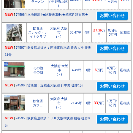
ラーメン
( 中野坂上駅
ヶ月分
)
NEW
[
74598
]
立地最高!!★駅徒歩30秒★超駅近路面店★
飲食店
大阪府 大阪
27.
万
0万円/
39
スナック・ナ
市
55.47坪
4階
応相談
0万円
円
イトクラブ
( - )
NEW
[
74597
]
飲食店居抜き：南海電鉄本線 住吉大社 徒歩
11分
大阪府 大阪
その他
0万円/
市
4.49坪
1階
6
万円
応相談
その他
0万円
( - )
NEW
[
74596
]
貸店舗：近鉄南大阪線 針中野 徒歩1分
大阪府 大阪
飲食店
0万円/
市
27.45坪
1階
33
万円
応相談
カフェ
0万円
( - )
NEW
[
74595
]
飲食店居抜き：ＪＲ大阪環状線 桃谷 徒歩8
分