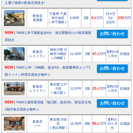
人通り抜群の飲食店居抜き!
千葉県 千葉
19.
万
5
飲食店
市中央区
4.99坪
1階
6.
万円
230
万円
3
円/
居酒屋
( 本千葉駅 )
0万円
NEW
[
74606
]
本千葉駅徒歩6分 独立開業向け小箱居酒屋
居抜き
神奈川県 川
飲食店
賃料の8
崎市川崎区
11.62坪
1階
47.
万円
応相談
3
レストラン
ヶ月分
( 川崎駅 )
NEW
[
74605
]
JR「川崎駅」徒歩5分。駅前繁華街エリア1
階スペイン料理店居抜き物件☆
東京都 江戸
飲食店
賃料の5
川区
12.67坪
1階
25.
万円
応相談
3
レストラン
ヶ月分
( 瑞江駅 )
NEW
[
74604
]
都営新宿線「瑞江駅」徒歩3分。駅近好立地
1階洋食店居抜き物件☆
東京都 渋谷
賃料の
飲食店
区
15.36坪
6階
90.
万円
10ヶ月
応相談
2
バー
( 恵比寿駅 )
分