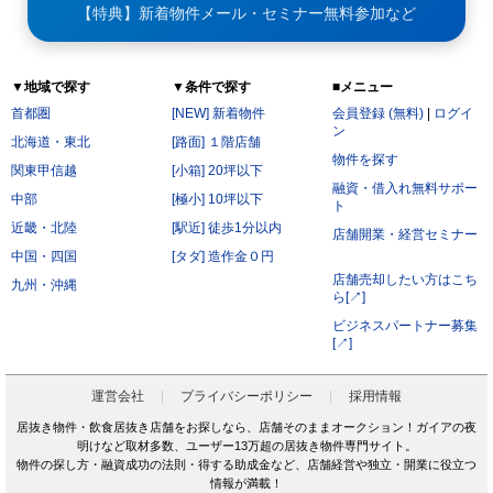
【特典】新着物件メール・セミナー無料参加など
▼地域で探す
▼条件で探す
■メニュー
首都圏
[NEW] 新着物件
会員登録 (無料)
|
ログイ
ン
北海道・東北
[路面] １階店舗
物件を探す
関東甲信越
[小箱] 20坪以下
融資・借入れ無料サポー
中部
[極小] 10坪以下
ト
近畿・北陸
[駅近] 徒歩1分以内
店舗開業・経営セミナー
中国・四国
[タダ] 造作金０円
店舗売却したい方はこち
九州・沖縄
ら[↗]
ビジネスパートナー募集
[↗]
運営会社
プライバシーポリシー
採用情報
居抜き物件・飲食居抜き店舗をお探しなら、店舗そのままオークション！ガイアの夜
明けなど取材多数、ユーザー13万超の居抜き物件専門サイト。
物件の探し方・融資成功の法則・得する助成金など、店舗経営や独立・開業に役立つ
情報が満載！