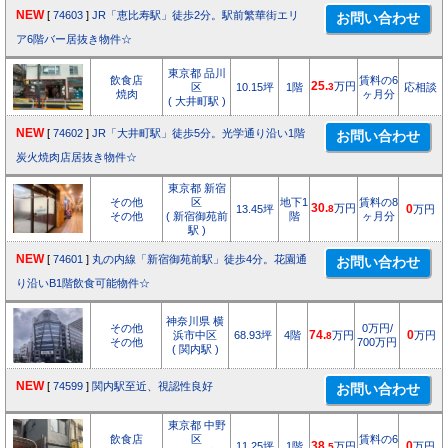
NEW
[
74603
]
JR「恵比寿駅」徒歩2分。駅前繁華街エリ
ア6階バー居抜き物件☆
東京都 品川
飲食店
賃料の6
25.
万円
区
10.15坪
1階
3
応相談
焼肉
ヶ月分
( 大井町駅 )
NEW
[
74602
]
JR「大井町駅」徒歩5分。光学通り沿い1階
炭火焼肉店居抜き物件☆
東京都 新宿
その他
区
地下1
賃料の8
30.
万円
13.45坪
8
0
万円
その他
( 新宿御苑前
階
ヶ月分
駅 )
NEW
[
74601
]
丸の内線「新宿御苑前駅」徒歩4分。花園通
り沿いB1階飲食可能物件☆
神奈川県 横
その他
0万円/
浜市中区
68.93坪
4階
74.
万円
0
万円
8
その他
700万円
( 関内駅 )
NEW
[
74599
]
関内駅至近、視認性良好
東京都 中野
飲食店
区
賃料の6
11.25坪
1階
38.
万円
0
万円
5