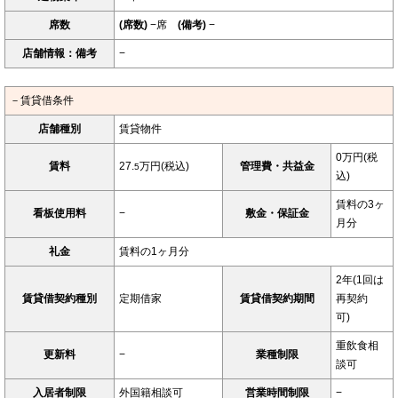
席数
(席数)
−席
(備考)
−
店舗情報：備考
−
－賃貸借条件
店舗種別
賃貸物件
0万円(税
賃料
27.
万円(税込)
管理費・共益金
5
込)
賃料の3ヶ
看板使用料
−
敷金・保証金
月分
礼金
賃料の1ヶ月分
2年(1回は
賃貸借契約種別
定期借家
賃貸借契約期間
再契約
可)
重飲食相
更新料
−
業種制限
談可
入居者制限
外国籍相談可
営業時間制限
−