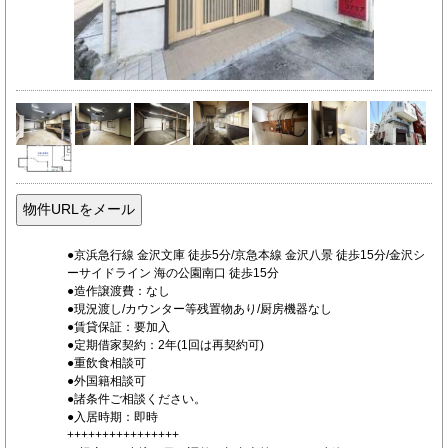
●京浜急行線 金沢文庫 徒歩5分/京急本線 金沢八景 徒歩15分/金沢シ
ーサイドライン 海の公園南口 徒歩15分
●造作譲渡費：なし
●現況渡し/カウンター等残置物あり/厨房機器なし
●賃貸保証：要加入
●定期借家契約：2年(1回は再契約可)
●重飲食相談可
●外国籍相談可
●諸条件ご相談ください。
●入居時期：即時
++++++++++++++++