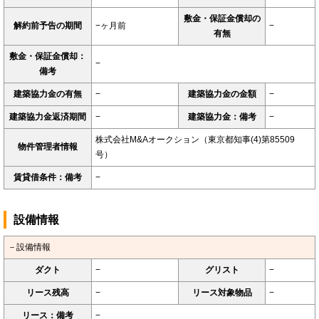
敷金・保証金償却の
解約前予告の期間
−ヶ月前
−
有無
敷金・保証金償却：
−
備考
建築協力金の有無
−
建築協力金の金額
−
建築協力金返済期間
−
建築協力金：備考
−
株式会社M&Aオークション（東京都知事(4)第85509
物件管理者情報
号）
賃貸借条件：備考
−
設備情報
－設備情報
ダクト
−
グリスト
−
リース残高
−
リース対象物品
−
リース：備考
−