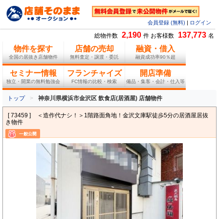
会員登録 (無料)
|
ログイン
2,190
137,773
総物件数
件 お客様数
名
物件を探す
店舗の売却
融資・借入
全国の居抜き店舗物件
無料査定・譲渡・委託
融資成功率90％超
セミナー情報
フランチャイズ
開店準備
独立・開業の無料勉強会
FC情報の比較・検索
備品・集客・会計・仕入等
トップ
神奈川県横浜市金沢区 飲食店(居酒屋) 店舗物件
[ 73459 ]
＜造作代ナシ！＞1階路面角地！金沢文庫駅徒歩5分の居酒屋居抜
き物件