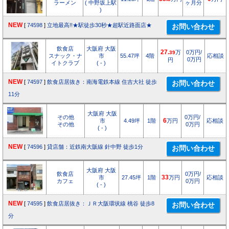
ラーメン
( 中野坂上駅
ヶ月分
)
NEW
[
74598
]
立地最高!!★駅徒歩30秒★超駅近路面店★
飲食店
大阪府 大阪
27.
万
0万円/
39
スナック・ナ
市
55.47坪
4階
応相談
0万円
円
イトクラブ
( - )
NEW
[
74597
]
飲食店居抜き：南海電鉄本線 住吉大社 徒歩
11分
大阪府 大阪
その他
0万円/
市
4.49坪
1階
6
万円
応相談
その他
0万円
( - )
NEW
[
74596
]
貸店舗：近鉄南大阪線 針中野 徒歩1分
大阪府 大阪
飲食店
0万円/
市
27.45坪
1階
33
万円
応相談
カフェ
0万円
( - )
NEW
[
74595
]
飲食店居抜き：ＪＲ大阪環状線 桃谷 徒歩8
分