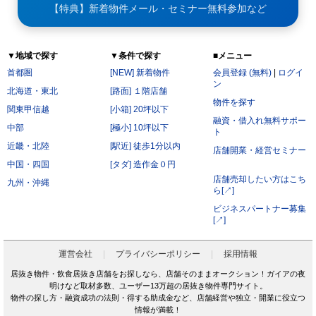
【特典】新着物件メール・セミナー無料参加など
▼地域で探す
▼条件で探す
■メニュー
首都圏
[NEW] 新着物件
会員登録 (無料)
|
ログイ
ン
北海道・東北
[路面] １階店舗
物件を探す
関東甲信越
[小箱] 20坪以下
融資・借入れ無料サポー
中部
[極小] 10坪以下
ト
近畿・北陸
[駅近] 徒歩1分以内
店舗開業・経営セミナー
中国・四国
[タダ] 造作金０円
店舗売却したい方はこち
九州・沖縄
ら[↗]
ビジネスパートナー募集
[↗]
運営会社
プライバシーポリシー
採用情報
居抜き物件・飲食居抜き店舗をお探しなら、店舗そのままオークション！ガイアの夜
明けなど取材多数、ユーザー13万超の居抜き物件専門サイト。
物件の探し方・融資成功の法則・得する助成金など、店舗経営や独立・開業に役立つ
情報が満載！