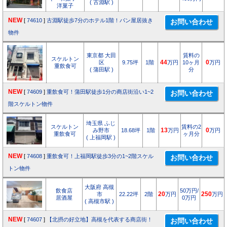
( 古淵駅 )
洋菓子
NEW
[
74610
]
古淵駅徒歩7分のホテル1階！パン屋居抜き
物件
東京都 大田
賃料の
スケルトン
区
9.75坪
1階
44
万円
10ヶ月
0
万円
重飲食可
( 蒲田駅 )
分
NEW
[
74609
]
重飲食可！蒲田駅徒歩1分の商店街沿い1~2
階スケルトン物件
埼玉県 ふじ
スケルトン
賃料の2
み野市
18.68坪
1階
13
万円
0
万円
重飲食可
ヶ月分
( 上福岡駅 )
NEW
[
74608
]
重飲食可！上福岡駅徒歩3分の1~2階スケル
トン物件
大阪府 高槻
飲食店
50万円/
市
22.22坪
2階
20
万円
250
万円
居酒屋
0万円
( 高槻市駅 )
NEW
[
74607
]
【北摂の好立地】高槻を代表する商店街！