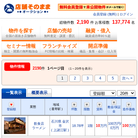
会員登録 (無料)
|
ログイン
2,190
137,774
総物件数
件 お客様数
名
物件を探す
店舗の売却
融資・借入
全国の居抜き店舗物件
無料査定・譲渡・委託
融資成功率90％超
セミナー情報
フランチャイズ
開店準備
独立・開業の無料勉強会
FC情報の比較・検索
備品・集客・会計・仕入等
物件情報
2190
件
1ページ目
（1～20件を表示）
1
2
3
4
5
次へ >
一覧表示
概要表示
地域
業態
敷金/保証
( 最寄駅 )
登録順
坪数
階数
賃料
造作価格
金
石川県 金沢
飲食店
100万円/
市
18.78坪
1階
10
万円
100
万円
ラーメン
0万円
( 上諸江駅 )