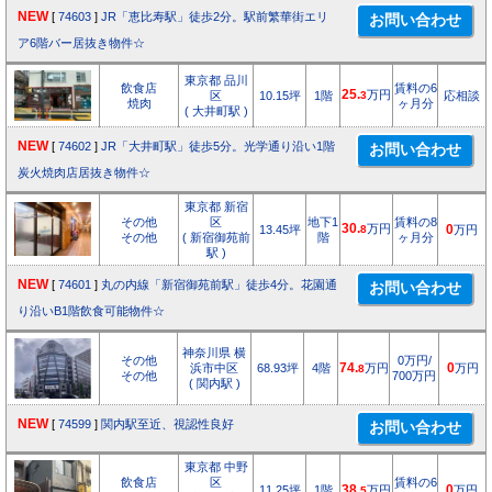
NEW
[
74603
]
JR「恵比寿駅」徒歩2分。駅前繁華街エリ
ア6階バー居抜き物件☆
東京都 品川
飲食店
賃料の6
25.
万円
区
10.15坪
1階
3
応相談
焼肉
ヶ月分
( 大井町駅 )
NEW
[
74602
]
JR「大井町駅」徒歩5分。光学通り沿い1階
炭火焼肉店居抜き物件☆
東京都 新宿
その他
区
地下1
賃料の8
30.
万円
13.45坪
8
0
万円
その他
( 新宿御苑前
階
ヶ月分
駅 )
NEW
[
74601
]
丸の内線「新宿御苑前駅」徒歩4分。花園通
り沿いB1階飲食可能物件☆
神奈川県 横
その他
0万円/
浜市中区
68.93坪
4階
74.
万円
0
万円
8
その他
700万円
( 関内駅 )
NEW
[
74599
]
関内駅至近、視認性良好
東京都 中野
飲食店
区
賃料の6
11.25坪
1階
38.
万円
0
万円
5