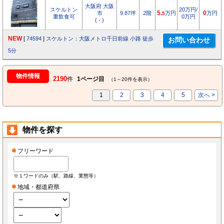
大阪府 大阪
スケルトン
20万円/
市
9.87坪
2階
5.
万円
0
万円
5
重飲食可
0万円
( - )
NEW
[
74594
]
スケルトン：大阪メトロ千日前線 小路 徒歩
5分
物件情報
2190
件
1ページ目
（1～20件を表示）
1
2
3
4
5
次へ >
物件を探す
フリーワード
※１ワードのみ（駅、路線、業態等）
地域・都道府県