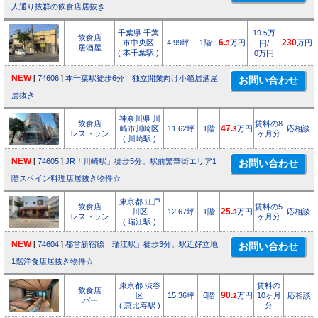
人通り抜群の飲食店居抜き!
千葉県 千葉
19.
万
5
飲食店
市中央区
4.99坪
1階
6.
万円
230
万円
3
円/
居酒屋
( 本千葉駅 )
0万円
NEW
[
74606
]
本千葉駅徒歩6分 独立開業向け小箱居酒屋
居抜き
神奈川県 川
飲食店
賃料の8
崎市川崎区
11.62坪
1階
47.
万円
応相談
3
レストラン
ヶ月分
( 川崎駅 )
NEW
[
74605
]
JR「川崎駅」徒歩5分。駅前繁華街エリア1
階スペイン料理店居抜き物件☆
東京都 江戸
飲食店
賃料の5
川区
12.67坪
1階
25.
万円
応相談
3
レストラン
ヶ月分
( 瑞江駅 )
NEW
[
74604
]
都営新宿線「瑞江駅」徒歩3分。駅近好立地
1階洋食店居抜き物件☆
東京都 渋谷
賃料の
飲食店
区
15.36坪
6階
90.
万円
10ヶ月
応相談
2
バー
( 恵比寿駅 )
分