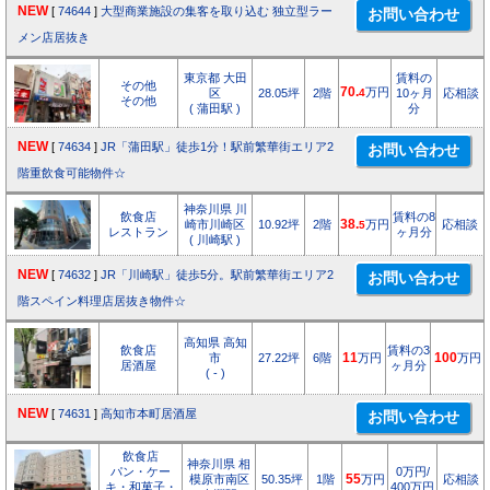
NEW
[
74644
]
大型商業施設の集客を取り込む 独立型ラー
メン店居抜き
東京都 大田
賃料の
その他
70.
万円
区
28.05坪
2階
4
10ヶ月
応相談
その他
( 蒲田駅 )
分
NEW
[
74634
]
JR「蒲田駅」徒歩1分！駅前繁華街エリア2
階重飲食可能物件☆
神奈川県 川
飲食店
賃料の8
崎市川崎区
10.92坪
2階
38.
万円
応相談
5
レストラン
ヶ月分
( 川崎駅 )
NEW
[
74632
]
JR「川崎駅」徒歩5分。駅前繁華街エリア2
階スペイン料理店居抜き物件☆
高知県 高知
飲食店
賃料の3
市
27.22坪
6階
11
万円
100
万円
居酒屋
ヶ月分
( - )
NEW
[
74631
]
高知市本町居酒屋
飲食店
神奈川県 相
パン・ケー
0万円/
模原市南区
50.35坪
1階
55
万円
応相談
キ・和菓子・
400万円