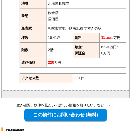
地域
北海道札幌市
飲食店
業態
居酒屋
最寄駅
札幌市営地下鉄南北線 すすきの駅
坪数
10.41坪
賃料
15.
万円
4589
敷金/
62.
万円/
46
階数
2階
保証金
0万円
造作価格
220
万円
アクセス数
831件
空き確認、物件を見たい・詳しい情報を知りたい、など・・・