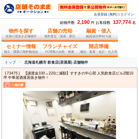
会員登録 (無料)
|
ログイン
2,190
137,774
総物件数
件 お客様数
名
物件を探す
店舗の売却
融資・借入
全国の居抜き店舗物件
無料査定・譲渡・委託
融資成功率90％超
セミナー情報
フランチャイズ
開店準備
独立・開業の無料勉強会
FC情報の比較・検索
備品・集客・会計・仕入等
トップ
北海道札幌市 飲食店(居酒屋) 店舗物件
[ 73475 ]
【譲渡金330→220に減額】すすきの中心部 人気飲食店ビル2階10
坪 中華居酒屋居抜き物件！