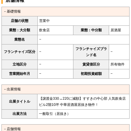
店舗情報
－基礎情報
店舗の状態
営業中
業態：大分類
飲食店
業態：中分類
居酒屋
業態名
−
フランチャイズブラ
フランチャイズ区分
−
−
ンド名
立地区分
−
賃貸借区分
所有物件
営業開始年月
−
初期投資総額
−
－出展情報
【譲渡金330→220に減額】すすきの中心部 人気飲食店
出展タイトル
ビル2階10坪 中華居酒屋居抜き物件！
出展方法
一般取引（居抜き）
－店舗情報