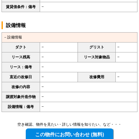
賃貸借条件：備考
−
設備情報
－設備情報
ダクト
−
グリスト
−
リース残高
−
リース対象物品
−
リース：備考
−
直近の改修日
−
改修費用
−
改修の内容
−
譲渡対象外造作物
−
設備情報：備考
−
空き確認、物件を見たい・詳しい情報を知りたい、など・・・