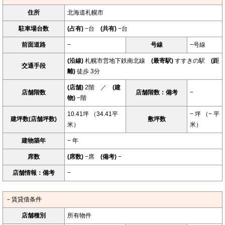
住所
北海道札幌市
駐車場台数
(占有)
−台
(共有)
−台
前面道路
−
号線
−号線
(沿線)
札幌市営地下鉄南北線
(最寄駅)
すすきの駅
(距
交通手段
離)
徒歩 3分
(店舗)
2階 ／
(建
店舗階数
店舗階数：備考
−
物)
−階
10.41坪 （34.41平
− 坪 （− 平
建坪数(店舗坪数)
敷坪数
米）
米）
建物築年
− 年
席数
(席数)
−席
(備考)
−
店舗情報：備考
−
－賃貸借条件
店舗種別
所有物件