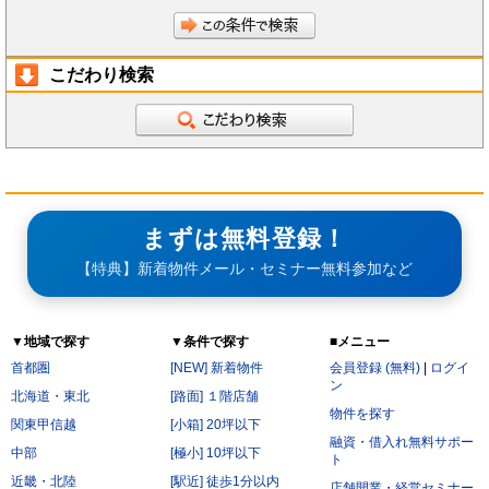
こだわり検索
まずは無料登録！
【特典】新着物件メール・セミナー無料参加など
▼地域で探す
▼条件で探す
■メニュー
首都圏
[NEW] 新着物件
会員登録 (無料)
|
ログイ
ン
北海道・東北
[路面] １階店舗
物件を探す
関東甲信越
[小箱] 20坪以下
融資・借入れ無料サポー
中部
[極小] 10坪以下
ト
近畿・北陸
[駅近] 徒歩1分以内
店舗開業・経営セミナー