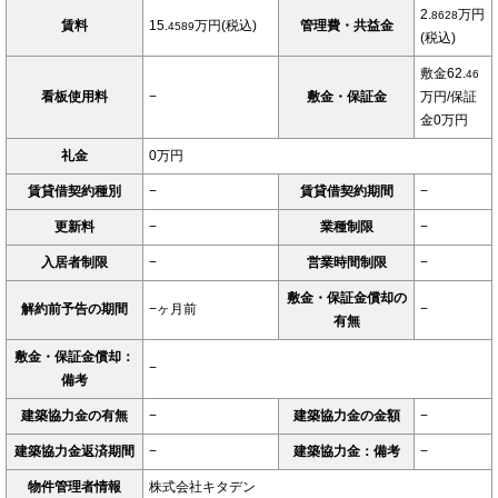
2.
万円
8628
賃料
15.
万円(税込)
管理費・共益金
4589
(税込)
敷金62.
46
看板使用料
−
敷金・保証金
万円/保証
金0万円
礼金
0万円
賃貸借契約種別
−
賃貸借契約期間
−
更新料
−
業種制限
−
入居者制限
−
営業時間制限
−
敷金・保証金償却の
解約前予告の期間
−ヶ月前
−
有無
敷金・保証金償却：
−
備考
建築協力金の有無
−
建築協力金の金額
−
建築協力金返済期間
−
建築協力金：備考
−
物件管理者情報
株式会社キタデン