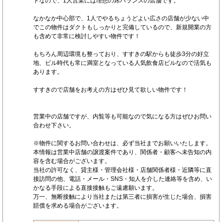
トなので、1人営業には理想の席バランスの店舗です。
なかなか中心部で、1人でやるちょうどよい広さの店舗が少ない中
でこの物件はダクトもしっかりと完備しているので、新規開業の方
も含めて非常に検討しやすい物件です！
もちろん周辺環境も整っており、すすきの駅からも徒歩3分の好立
地、ビル時代も常に満室となっている人気飲食店ビルなので活気も
あります。
すすきので店舗をお考えの方はぜひ見て欲しい物件です！
営業中の店舗ですが、内覧等も可能なので気になる方はぜひお問い
合わせ下さい。
※物件に関するお問い合わせは、必ず当社までお願いいたします。
本情報は営業中店舗の譲渡案件であり、関係者・顧客へ未告知の内
容を含む場合がございます。
当社の許可なく、貸主様・管理会社様・店舗関係者様・近隣等に直
接訪問の他、電話・メール・SNS・知人を介した連絡等を含め、い
かなる手段による直接接触もご遠慮願います。
万一、無断接触により当社または第三者に損害が生じた場合、損害
賠償を求める場合がございます。