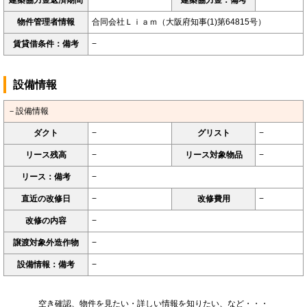
物件管理者情報
合同会社Ｌｉａｍ（大阪府知事(1)第64815号）
賃貸借条件：備考
−
設備情報
－設備情報
ダクト
−
グリスト
−
リース残高
−
リース対象物品
−
リース：備考
−
直近の改修日
−
改修費用
−
改修の内容
−
譲渡対象外造作物
−
設備情報：備考
−
空き確認、物件を見たい・詳しい情報を知りたい、など・・・