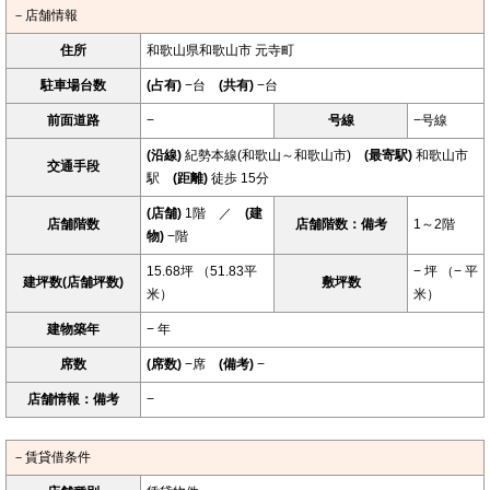
－店舗情報
住所
和歌山県和歌山市 元寺町
駐車場台数
(占有)
−台
(共有)
−台
前面道路
−
号線
−号線
(沿線)
紀勢本線(和歌山～和歌山市)
(最寄駅)
和歌山市
交通手段
駅
(距離)
徒歩 15分
(店舗)
1階 ／
(建
店舗階数
店舗階数：備考
1～2階
物)
−階
15.68坪 （51.83平
− 坪 （− 平
建坪数(店舗坪数)
敷坪数
米）
米）
建物築年
− 年
席数
(席数)
−席
(備考)
−
店舗情報：備考
−
－賃貸借条件