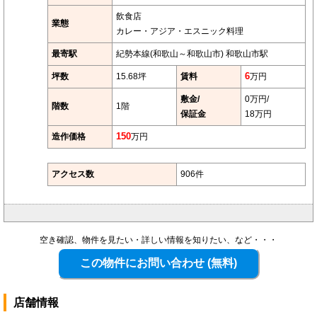
飲食店
業態
カレー・アジア・エスニック料理
最寄駅
紀勢本線(和歌山～和歌山市) 和歌山市駅
坪数
15.68坪
賃料
6
万円
敷金/
0万円/
階数
1階
保証金
18万円
造作価格
150
万円
アクセス数
906件
空き確認、物件を見たい・詳しい情報を知りたい、など・・・
店舗情報