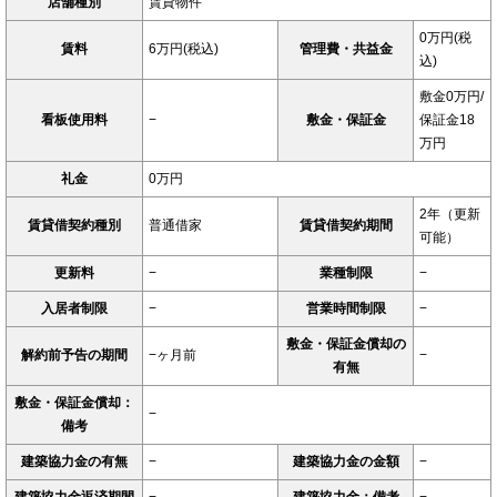
店舗種別
賃貸物件
0万円(税
賃料
6万円(税込)
管理費・共益金
込)
敷金0万円/
看板使用料
−
敷金・保証金
保証金18
万円
礼金
0万円
2年（更新
賃貸借契約種別
普通借家
賃貸借契約期間
可能）
更新料
−
業種制限
−
入居者制限
−
営業時間制限
−
敷金・保証金償却の
解約前予告の期間
−ヶ月前
−
有無
敷金・保証金償却：
−
備考
建築協力金の有無
−
建築協力金の金額
−
建築協力金返済期間
−
建築協力金：備考
−