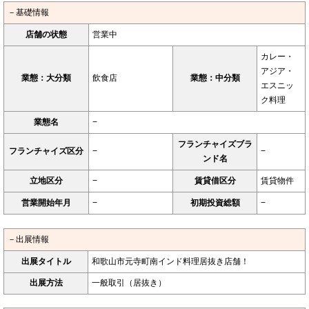
－基礎情報
店舗の状態
営業中
カレー・
アジア・
業態：大分類
飲食店
業態：中分類
エスニッ
ク料理
業態名
−
フランチャイズブラ
フランチャイズ区分
−
−
ンド名
立地区分
−
賃貸借区分
賃貸物件
営業開始年月
−
初期投資総額
−
－出展情報
出展タイトル
和歌山市元寺町南インド料理居抜き店舗！
出展方法
一般取引（居抜き）