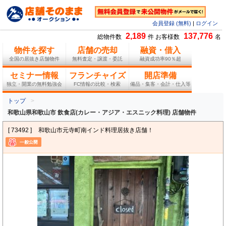
会員登録 (無料)
|
ログイン
2,189
137,776
総物件数
件 お客様数
名
物件を探す
店舗の売却
融資・借入
全国の居抜き店舗物件
無料査定・譲渡・委託
融資成功率90％超
セミナー情報
フランチャイズ
開店準備
独立・開業の無料勉強会
FC情報の比較・検索
備品・集客・会計・仕入等
トップ
和歌山県和歌山市 飲食店(カレー・アジア・エスニック料理) 店舗物件
[ 73492 ]
和歌山市元寺町南インド料理居抜き店舗！