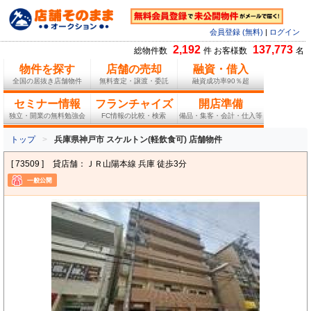
会員登録 (無料)
|
ログイン
2,192
137,773
総物件数
件 お客様数
名
物件を探す
店舗の売却
融資・借入
全国の居抜き店舗物件
無料査定・譲渡・委託
融資成功率90％超
セミナー情報
フランチャイズ
開店準備
独立・開業の無料勉強会
FC情報の比較・検索
備品・集客・会計・仕入等
トップ
兵庫県神戸市 スケルトン(軽飲食可) 店舗物件
[ 73509 ]
貸店舗：ＪＲ山陽本線 兵庫 徒歩3分