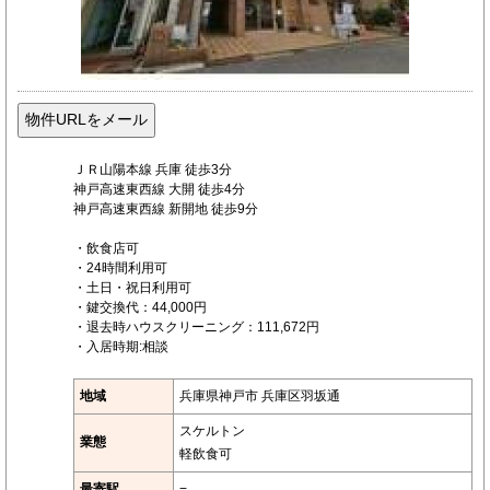
ＪＲ山陽本線 兵庫 徒歩3分
神戸高速東西線 大開 徒歩4分
神戸高速東西線 新開地 徒歩9分
・飲食店可
・24時間利用可
・土日・祝日利用可
・鍵交換代：44,000円
・退去時ハウスクリーニング：111,672円
・入居時期:相談
地域
兵庫県神戸市 兵庫区羽坂通
スケルトン
業態
軽飲食可
最寄駅
−