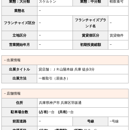
業態：大分類
スケルトン
業態：中分類
軽飲食可
業態名
−
フランチャイズブラ
フランチャイズ区分
−
−
ンド名
立地区分
−
賃貸借区分
賃貸物件
営業開始年月
−
初期投資総額
−
－出展情報
出展タイトル
貸店舗：ＪＲ山陽本線 兵庫 徒歩3分
出展方法
一般取引（居抜き）
－店舗情報
住所
兵庫県神戸市 兵庫区羽坂通
駐車場台数
(占有)
−台
(共有)
−台
前面道路
−
号線
−号線