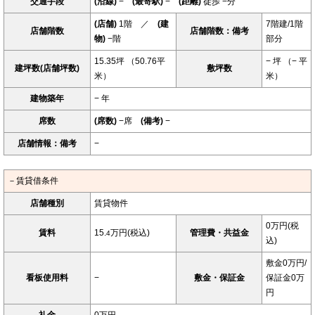
交通手段
(沿線)
−
(最寄駅)
−
(距離)
徒歩 −分
(店舗)
1階 ／
(建
7階建/1階
店舗階数
店舗階数：備考
物)
−階
部分
15.35坪 （50.76平
− 坪 （− 平
建坪数(店舗坪数)
敷坪数
米）
米）
建物築年
− 年
席数
(席数)
−席
(備考)
−
店舗情報：備考
−
－賃貸借条件
店舗種別
賃貸物件
0万円(税
賃料
15.
万円(税込)
管理費・共益金
4
込)
敷金0万円/
看板使用料
−
敷金・保証金
保証金0万
円