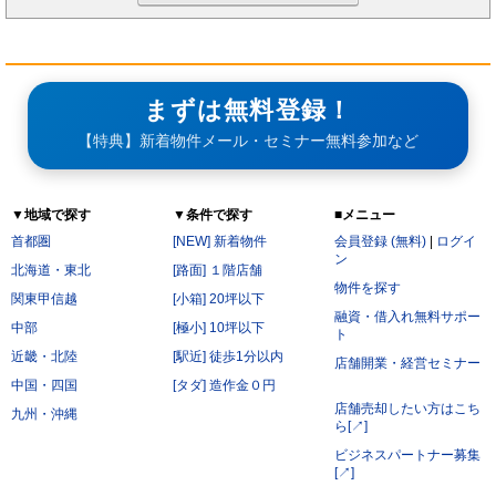
まずは無料登録！
【特典】新着物件メール・セミナー無料参加など
▼地域で探す
▼条件で探す
■メニュー
首都圏
[NEW] 新着物件
会員登録 (無料)
|
ログイ
ン
北海道・東北
[路面] １階店舗
物件を探す
関東甲信越
[小箱] 20坪以下
融資・借入れ無料サポー
中部
[極小] 10坪以下
ト
近畿・北陸
[駅近] 徒歩1分以内
店舗開業・経営セミナー
中国・四国
[タダ] 造作金０円
店舗売却したい方はこち
九州・沖縄
ら[↗]
ビジネスパートナー募集
[↗]