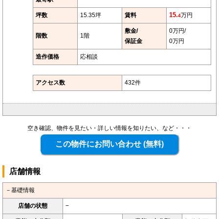
坪数
15.35坪
賃料
15.
万円
4
敷金/
0万円/
階数
1階
保証金
0万円
造作価格
応相談
アクセス数
432件
空き確認、物件を見たい・詳しい情報を知りたい、など・・・
店舗情報
－基礎情報
店舗の状態
−