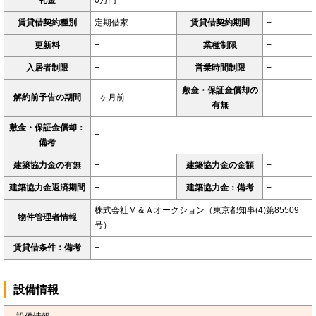
礼金
0万円
賃貸借契約種別
定期借家
賃貸借契約期間
−
更新料
−
業種制限
−
入居者制限
−
営業時間制限
−
敷金・保証金償却の
解約前予告の期間
−ヶ月前
−
有無
敷金・保証金償却：
−
備考
建築協力金の有無
−
建築協力金の金額
−
建築協力金返済期間
−
建築協力金：備考
−
株式会社Ｍ＆Ａオークション（東京都知事(4)第85509
物件管理者情報
号）
賃貸借条件：備考
−
設備情報