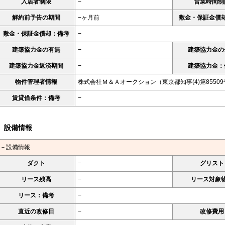
入居者制限
−
営業時間制
解約前予告の期間
−ヶ月前
敷金・保証金償
敷金・保証金償却：備考
−
建築協力金の有無
−
建築協力金の
建築協力金返済期間
−
建築協力金：
物件管理者情報
株式会社Ｍ＆Ａオークション（東京都知事(4)第8550
賃貸借条件：備考
−
設備情報
－設備情報
ダクト
−
グリスト
リース残高
−
リース対象
リース：備考
−
直近の改修日
−
改修費用