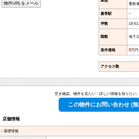
業態
重飲
最寄駅
−
坪数
18.6
階数
地下1
造作価格
0
万円
アクセス数
空き確認、物件を見たい・詳しい情報を知りたい
店舗情報
－基礎情報