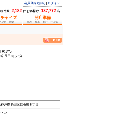
会員登録 (無料)
|
ログイン
2,182
137,772
総物件数
件 お客様数
名
ンチャイズ
開店準備
報の比較・検索
備品・集客・会計・仕入等
 徒歩2分
線 長田 徒歩2分
り
県神戸市 長田区四番町８丁目
ルトン