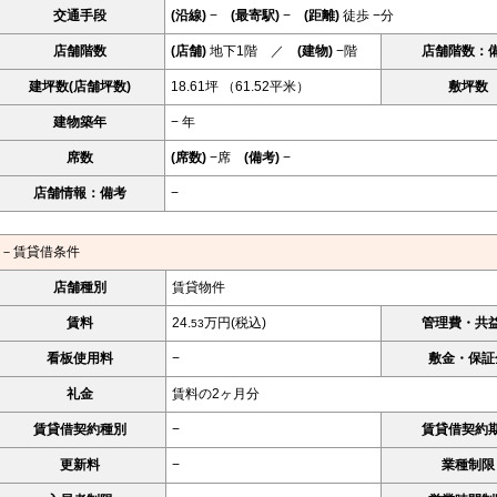
交通手段
(沿線)
−
(最寄駅)
−
(距離)
徒歩 −分
店舗階数
(店舗)
地下1階 ／
(建物)
−階
店舗階数：
建坪数(店舗坪数)
18.61坪 （61.52平米）
敷坪数
建物築年
− 年
席数
(席数)
−席
(備考)
−
店舗情報：備考
−
－賃貸借条件
店舗種別
賃貸物件
賃料
24.
万円(税込)
管理費・共
53
看板使用料
−
敷金・保証
礼金
賃料の2ヶ月分
賃貸借契約種別
−
賃貸借契約
更新料
−
業種制限