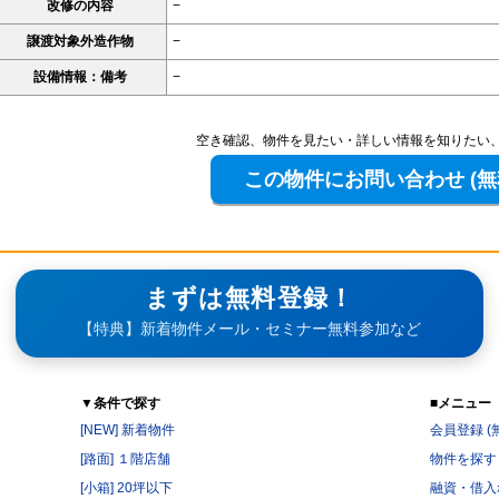
改修の内容
−
譲渡対象外造作物
−
設備情報：備考
−
空き確認、物件を見たい・詳しい情報を知りたい
まずは無料登録！
【特典】新着物件メール・セミナー無料参加など
▼条件で探す
■メニュー
[NEW] 新着物件
会員登録 (
[路面] １階店舗
物件を探す
[小箱] 20坪以下
融資・借入