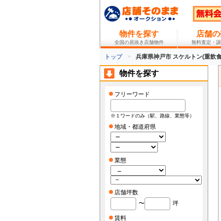
物件を探す
店舗の
全国の居抜き店舗物件
無料査定・譲
トップ
兵庫県神戸市 スケルトン(重飲食
物件を探す
フリーワード
※１ワードのみ（駅、路線、業態等）
地域・都道府県
業態
店舗坪数
〜
坪
賃料