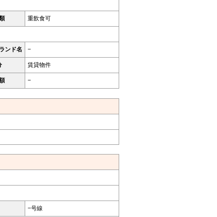
類
重飲食可
ランド名
−
分
賃貸物件
額
−
−号線