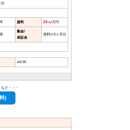
食可
1坪
賃料
24.
万円
53
敷金/
階
賃料の3ヶ月分
保証金
447件
、など・・・