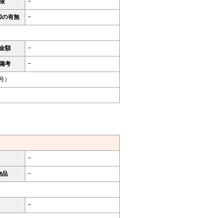
限
−
却の有無
−
金額
−
備考
−
9号）
−
物品
−
−