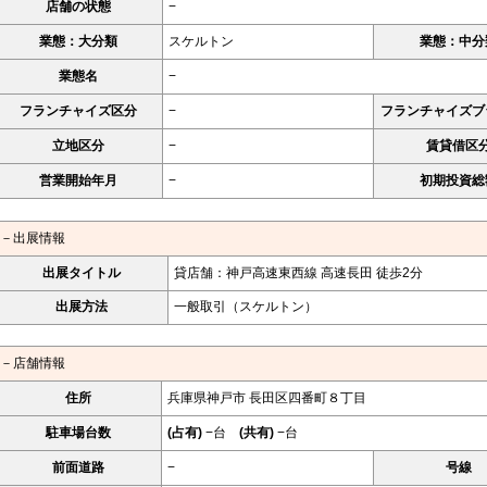
店舗の状態
−
業態：大分類
スケルトン
業態：中分
業態名
−
フランチャイズ区分
−
フランチャイズブ
立地区分
−
賃貸借区
営業開始年月
−
初期投資総
－出展情報
出展タイトル
貸店舗：神戸高速東西線 高速長田 徒歩2分
出展方法
一般取引（スケルトン）
－店舗情報
住所
兵庫県神戸市 長田区四番町８丁目
駐車場台数
(占有)
−台
(共有)
−台
前面道路
−
号線