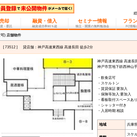
売却
融資・借入
セミナー情報
フラ
渡・委託
融資成功率90％超
独立・開業の無料勉強会
FC情
可) 店舗物件
[ 73512 ]
貸店舗：神戸高速東西線 高速長田 徒歩2分
神戸高速東西線 高速長田
神戸市営地下鉄西神山手
・飲食店可
・スケルトン
・賃貸保証:要加入
・保険等加入:要加入
・看板取付スペースあ
・シャッター付き
・入居時期:相談
地域
兵庫
スケ