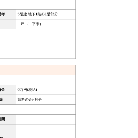
備考
5階建 地下1階/B1階部分
− 坪 （− 平米）
益金
0万円(税込)
金
賃料の3ヶ月分
期間
−
−