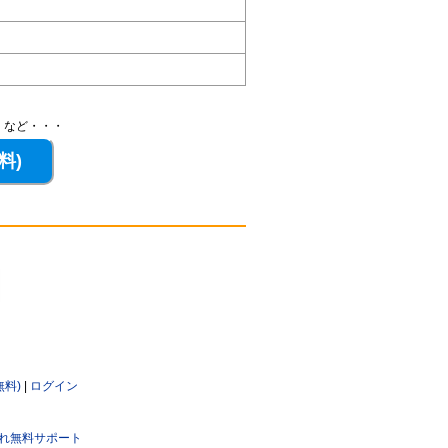
、など・・・
無料)
|
ログイン
れ無料サポート