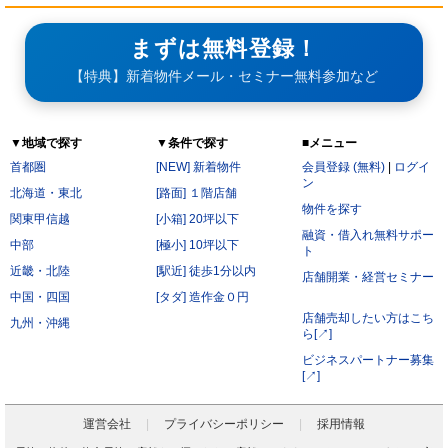
まずは無料登録！
【特典】新着物件メール・セミナー無料参加など
▼地域で探す
▼条件で探す
■メニュー
首都圏
[NEW] 新着物件
会員登録 (無料)
|
ログイ
ン
北海道・東北
[路面] １階店舗
物件を探す
関東甲信越
[小箱] 20坪以下
融資・借入れ無料サポー
中部
[極小] 10坪以下
ト
近畿・北陸
[駅近] 徒歩1分以内
店舗開業・経営セミナー
中国・四国
[タダ] 造作金０円
店舗売却したい方はこち
九州・沖縄
ら[↗]
ビジネスパートナー募集
[↗]
運営会社
プライバシーポリシー
採用情報