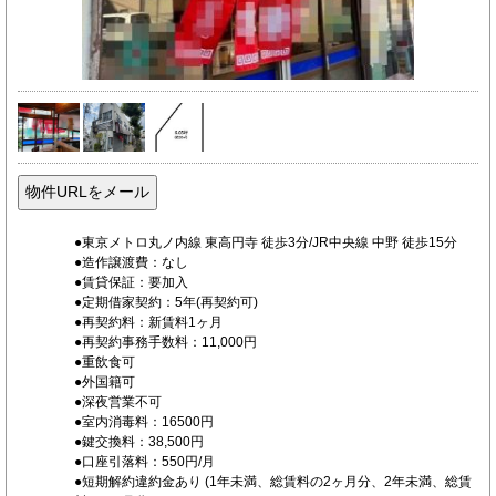
●東京メトロ丸ノ内線 東高円寺 徒歩3分/JR中央線 中野 徒歩15分
●造作譲渡費：なし
●賃貸保証：要加入
●定期借家契約：5年(再契約可)
●再契約料：新賃料1ヶ月
●再契約事務手数料：11,000円
●重飲食可
●外国籍可
●深夜営業不可
●室内消毒料：16500円
●鍵交換料：38,500円
●口座引落料：550円/月
●短期解約違約金あり (1年未満、総賃料の2ヶ月分、2年未満、総賃