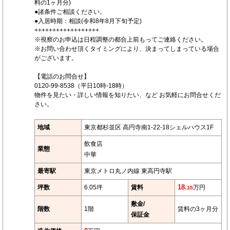
料の1ヶ月分)
●諸条件ご相談ください。
●入居時期：相談(令和8年8月下旬予定)
++++++++++++++++++
※視察のお申込は日程調整の都合上前もってご連絡ください。
※お問い合わせ頂くタイミングにより、決まってしまっている場合
がございます。
【電話のお問合せ】
0120-99-8538（平日10時-18時）
物件を見たい・詳しい情報を知りたい、など お気軽にお問合せくだ
さい。
地域
東京都杉並区 高円寺南1-22-18シェルハウス1F
飲食店
業態
中華
最寄駅
東京メトロ丸ノ内線 東高円寺駅
坪数
6.05坪
賃料
18.
万円
15
敷金/
階数
1階
賃料の3ヶ月分
保証金