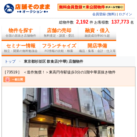
会員登録 (無料)
|
ログイン
2,192
137,773
総物件数
件 お客様数
名
物件を探す
店舗の売却
融資・借入
全国の居抜き店舗物件
無料査定・譲渡・委託
融資成功率90％超
セミナー情報
フランチャイズ
開店準備
独立・開業の無料勉強会
FC情報の比較・検索
備品・集客・会計・仕入等
トップ
東京都杉並区 飲食店(中華) 店舗物件
[ 73519 ]
＜造作無償！＞東高円寺駅徒歩3分の1階中華居抜き物件