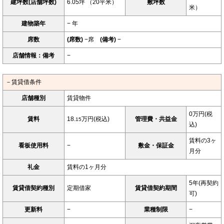
建坪数(店舗坪数)
6.05坪 （20平米）
敷坪数
米）
建物築年
− 年
席数
(席数)
−席
(備考)
−
店舗情報：備考
−
－賃貸借条件
店舗種別
賃貸物件
0万円(税
賃料
18.
万円(税込)
管理費・共益金
15
込)
賃料の3ヶ
看板使用料
−
敷金・保証金
月分
礼金
賃料の1ヶ月分
5年(再契約
賃貸借契約種別
定期借家
賃貸借契約期間
可)
更新料
−
業種制限
−