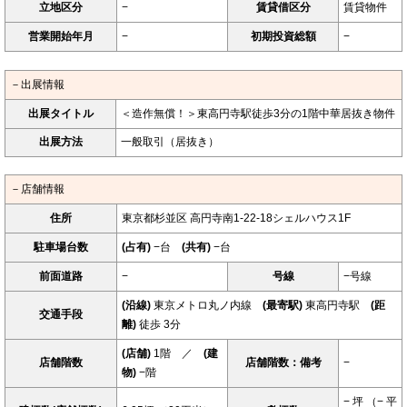
立地区分
−
賃貸借区分
賃貸物件
営業開始年月
−
初期投資総額
−
－出展情報
出展タイトル
＜造作無償！＞東高円寺駅徒歩3分の1階中華居抜き物件
出展方法
一般取引（居抜き）
－店舗情報
住所
東京都杉並区 高円寺南1-22-18シェルハウス1F
駐車場台数
(占有)
−台
(共有)
−台
前面道路
−
号線
−号線
(沿線)
東京メトロ丸ノ内線
(最寄駅)
東高円寺駅
(距
交通手段
離)
徒歩 3分
(店舗)
1階 ／
(建
店舗階数
店舗階数：備考
−
物)
−階
− 坪 （− 平