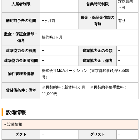
深夜営業
入居者制限
−
営業時間制限
不可
敷金・保証金償却の
解約前予告の期間
−ヶ月前
有り
有無
敷金・保証金償却：
解約時1ヶ月
備考
建築協力金の有無
−
建築協力金の金額
−
建築協力金返済期間
−
建築協力金：備考
−
株式会社M&Aオークション（東京都知事(4)第85509
物件管理者情報
号）
※再契約料：新賃料1ヶ月 ※再契約事務手数料：
賃貸借条件：備考
11,000円
設備情報
－設備情報
ダクト
−
グリスト
−