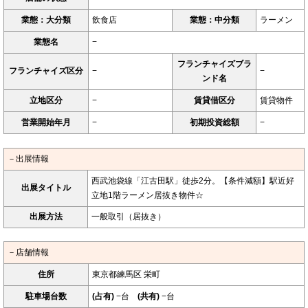
業態：大分類
飲食店
業態：中分類
ラーメン
業態名
−
フランチャイズブラ
フランチャイズ区分
−
−
ンド名
立地区分
−
賃貸借区分
賃貸物件
営業開始年月
−
初期投資総額
−
－出展情報
西武池袋線「江古田駅」徒歩2分。【条件減額】駅近好
出展タイトル
立地1階ラーメン居抜き物件☆
出展方法
一般取引（居抜き）
－店舗情報
住所
東京都練馬区 栄町
駐車場台数
(占有)
−台
(共有)
−台