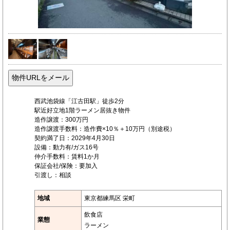
西武池袋線「江古田駅」徒歩2分
駅近好立地1階ラーメン居抜き物件
造作譲渡：300万円
造作譲渡手数料：造作費×10％＋10万円（別途税）
契約満了日：2029年4月30日
設備：動力有/ガス16号
仲介手数料：賃料1か月
保証会社/保険：要加入
引渡し：相談
地域
東京都練馬区 栄町
飲食店
業態
ラーメン