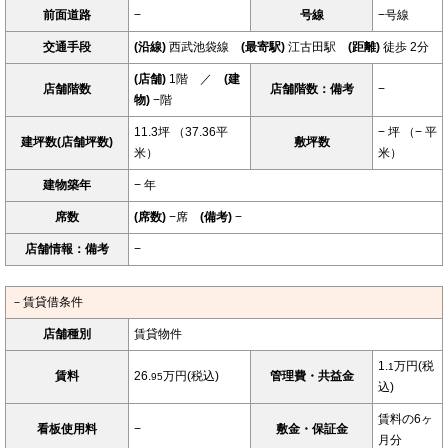
前面道路
−
号線
−号線
交通手段
(沿線)
西武池袋線
(最寄駅)
江古田駅
(距離)
徒歩 2分
(店舗)
1階 ／
(建
店舗階数
店舗階数：備考
−
物)
−階
11.3坪 （37.36平
− 坪 （− 平
建坪数(店舗坪数)
敷坪数
米）
米）
建物築年
− 年
席数
(席数)
−席
(備考)
−
店舗情報：備考
−
－賃貸借条件
店舗種別
賃貸物件
1.
万円(税
1
賃料
26.
万円(税込)
管理費・共益金
95
込)
賃料の6ヶ
看板使用料
−
敷金・保証金
月分