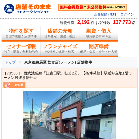
会員登録 (無料)
|
ログイン
2,192
137,773
総物件数
件 お客様数
名
物件を探す
店舗の売却
融資・借入
全国の居抜き店舗物件
無料査定・譲渡・委託
融資成功率90％超
セミナー情報
フランチャイズ
開店準備
独立・開業の無料勉強会
FC情報の比較・検索
備品・集客・会計・仕入等
トップ
東京都練馬区 飲食店(ラーメン) 店舗物件
[ 73538 ]
西武池袋線「江古田駅」徒歩2分。【条件減額】駅近好立地1階ラ
ーメン居抜き物件☆