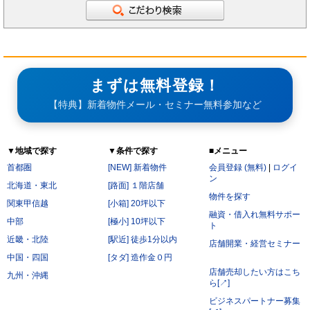
まずは無料登録！
【特典】新着物件メール・セミナー無料参加など
▼地域で探す
▼条件で探す
■メニュー
首都圏
[NEW] 新着物件
会員登録 (無料)
|
ログイ
ン
北海道・東北
[路面] １階店舗
物件を探す
関東甲信越
[小箱] 20坪以下
融資・借入れ無料サポー
中部
[極小] 10坪以下
ト
近畿・北陸
[駅近] 徒歩1分以内
店舗開業・経営セミナー
中国・四国
[タダ] 造作金０円
店舗売却したい方はこち
九州・沖縄
ら[↗]
ビジネスパートナー募集