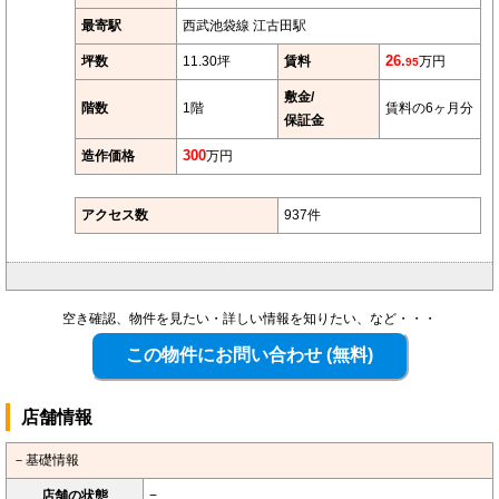
最寄駅
西武池袋線 江古田駅
坪数
11.30坪
賃料
26.
万円
95
敷金/
階数
1階
賃料の6ヶ月分
保証金
造作価格
300
万円
アクセス数
937件
空き確認、物件を見たい・詳しい情報を知りたい、など・・・
店舗情報
－基礎情報
店舗の状態
−