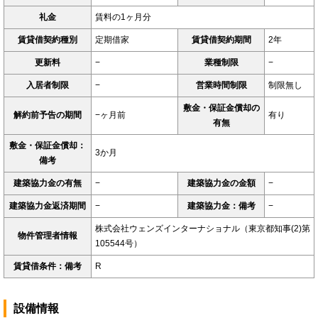
礼金
賃料の1ヶ月分
賃貸借契約種別
定期借家
賃貸借契約期間
2年
更新料
−
業種制限
−
入居者制限
−
営業時間制限
制限無し
敷金・保証金償却の
解約前予告の期間
−ヶ月前
有り
有無
敷金・保証金償却：
3か月
備考
建築協力金の有無
−
建築協力金の金額
−
建築協力金返済期間
−
建築協力金：備考
−
株式会社ウェンズインターナショナル（東京都知事(2)第
物件管理者情報
105544号）
賃貸借条件：備考
R
設備情報