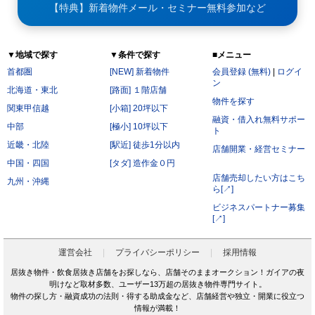
【特典】新着物件メール・セミナー無料参加など
▼地域で探す
▼条件で探す
■メニュー
首都圏
[NEW] 新着物件
会員登録 (無料)
|
ログイ
ン
北海道・東北
[路面] １階店舗
物件を探す
関東甲信越
[小箱] 20坪以下
融資・借入れ無料サポー
中部
[極小] 10坪以下
ト
近畿・北陸
[駅近] 徒歩1分以内
店舗開業・経営セミナー
中国・四国
[タダ] 造作金０円
店舗売却したい方はこち
九州・沖縄
ら[↗]
ビジネスパートナー募集
[↗]
運営会社
プライバシーポリシー
採用情報
居抜き物件・飲食居抜き店舗をお探しなら、店舗そのままオークション！ガイアの夜
明けなど取材多数、ユーザー13万超の居抜き物件専門サイト。
物件の探し方・融資成功の法則・得する助成金など、店舗経営や独立・開業に役立つ
情報が満載！