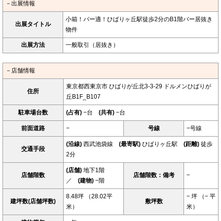
－出展情報
小箱！バー適！ひばりヶ丘駅徒歩2分のB1階バー居抜き
出展タイトル
物件
出展方法
一般取引（居抜き）
－店舗情報
東京都西東京市 ひばりが丘北3-3-29 ドルメンひばりが
住所
丘B1F_B107
駐車場台数
(占有)
−台
(共有)
−台
前面道路
−
号線
−号線
(沿線)
西武池袋線
(最寄駅)
ひばりヶ丘駅
(距離)
徒歩
交通手段
2分
(店舗)
地下1階
店舗階数
店舗階数：備考
−
／
(建物)
−階
8.48坪 （28.02平
− 坪 （− 平
建坪数(店舗坪数)
敷坪数
米）
米）