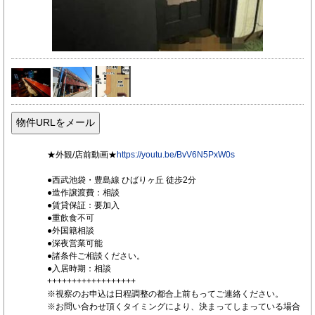
★外観/店前動画★
https://youtu.be/BvV6N5PxW0s
●西武池袋・豊島線 ひばりヶ丘 徒歩2分
●造作譲渡費：相談
●賃貸保証：要加入
●重飲食不可
●外国籍相談
●深夜営業可能
●諸条件ご相談ください。
●入居時期：相談
++++++++++++++++++
※視察のお申込は日程調整の都合上前もってご連絡ください。
※お問い合わせ頂くタイミングにより、決まってしまっている場合