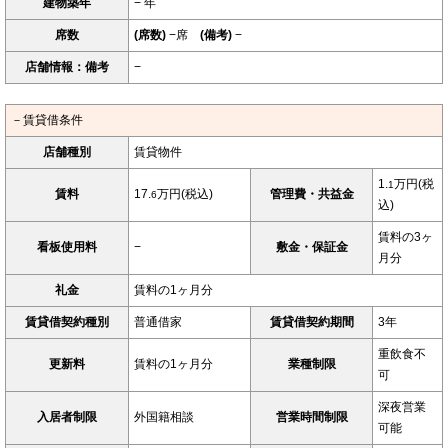
建物築年
− 年
席数
(席数)
−席
(備考)
−
店舗情報：備考
−
－賃貸借条件
店舗種別
賃貸物件
1.
万円(税
1
賃料
17.
万円(税込)
管理費・共益金
6
込)
賃料の3ヶ
看板使用料
−
敷金・保証金
月分
礼金
賃料の1ヶ月分
賃貸借契約種別
普通借家
賃貸借契約期間
3年
重飲食不
更新料
賃料の1ヶ月分
業種制限
可
深夜営業
入居者制限
外国籍相談
営業時間制限
可能