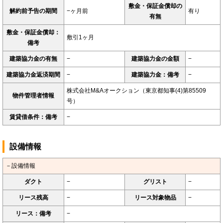
敷金・保証金償却の
解約前予告の期間
−ヶ月前
有り
有無
敷金・保証金償却：
敷引1ヶ月
備考
建築協力金の有無
−
建築協力金の金額
−
建築協力金返済期間
−
建築協力金：備考
−
株式会社M&Aオークション（東京都知事(4)第85509
物件管理者情報
号）
賃貸借条件：備考
−
設備情報
－設備情報
ダクト
−
グリスト
−
リース残高
−
リース対象物品
−
リース：備考
−