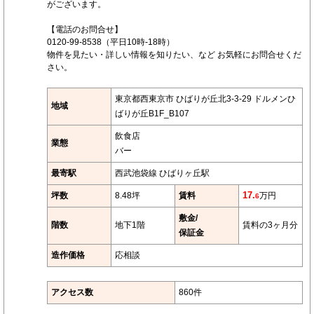
がございます。
【電話のお問合せ】
0120-99-8538（平日10時-18時）
物件を見たい・詳しい情報を知りたい、など お気軽にお問合せくだ
さい。
東京都西東京市 ひばりが丘北3-3-29 ドルメンひ
地域
ばりが丘B1F_B107
飲食店
業態
バー
最寄駅
西武池袋線 ひばりヶ丘駅
坪数
8.48坪
賃料
17.
万円
6
敷金/
階数
地下1階
賃料の3ヶ月分
保証金
造作価格
応相談
アクセス数
860件