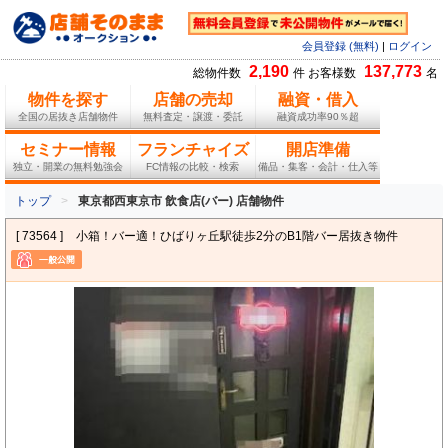
会員登録 (無料)
|
ログイン
2,190
137,773
総物件数
件 お客様数
名
物件を探す
店舗の売却
融資・借入
全国の居抜き店舗物件
無料査定・譲渡・委託
融資成功率90％超
セミナー情報
フランチャイズ
開店準備
独立・開業の無料勉強会
FC情報の比較・検索
備品・集客・会計・仕入等
トップ
東京都西東京市 飲食店(バー) 店舗物件
[ 73564 ]
小箱！バー適！ひばりヶ丘駅徒歩2分のB1階バー居抜き物件