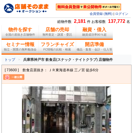
会員登録 (無料)
|
ログイン
2,181
137,772
総物件数
件 お客様数
名
物件を探す
店舗の売却
融資・借入
全国の居抜き店舗物件
無料査定・譲渡・委託
融資成功率90％超
セミナー情報
フランチャイズ
開店準備
独立・開業の無料勉強会
FC情報の比較・検索
備品・集客・会計・仕入等
トップ
兵庫県神戸市 飲食店(スナック・ナイトクラブ) 店舗物件
[ 73600 ]
飲食店居抜き： ＪＲ東海道本線 三ノ宮 徒歩6分