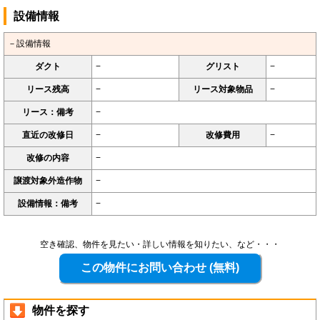
設備情報
－設備情報
ダクト
−
グリスト
−
リース残高
−
リース対象物品
−
リース：備考
−
直近の改修日
−
改修費用
−
改修の内容
−
譲渡対象外造作物
−
設備情報：備考
−
空き確認、物件を見たい・詳しい情報を知りたい、など・・・
物件を探す