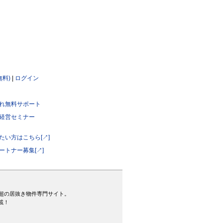
無料)
|
ログイン
れ無料サポート
経営セミナー
たい方はこちら[↗]
ートナー募集[↗]
超の居抜き物件専門サイト。
載！