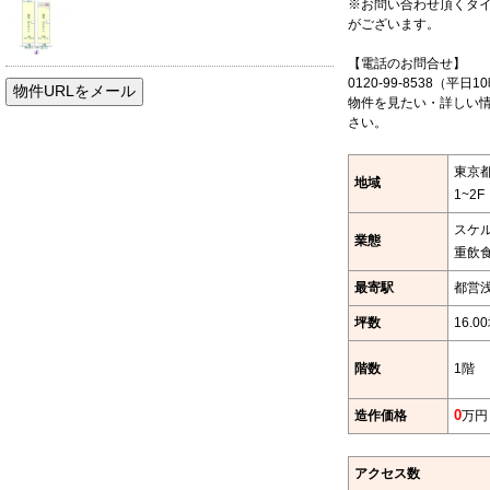
※お問い合わせ頂くタ
がございます。
【電話のお問合せ】
0120-99-8538（平日1
物件を見たい・詳しい情
さい。
東京都
地域
1~2F
スケ
業態
重飲
最寄駅
都営
坪数
16.0
階数
1階
造作価格
0
万円
アクセス数