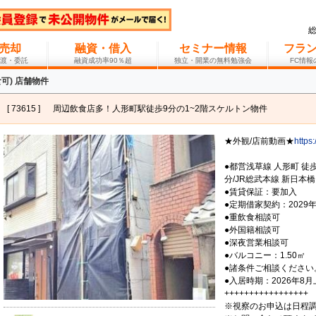
売却
融資・借入
セミナー情報
フラ
渡・委託
融資成功率90％超
独立・開業の無料勉強会
FC情
可) 店舗物件
[ 73615 ]
周辺飲食店多！人形町駅徒歩9分の1~2階スケルトン物件
★外観/店前動画★
https
●都営浅草線 人形町 徒
分/JR総武本線 新日本橋
●賃貸保証：要加入
●定期借家契約：2029
●重飲食相談可
●外国籍相談可
●深夜営業相談可
●バルコニー：1.50㎡
●諸条件ご相談ください
●入居時期：2026年8月
+++++++++++++++++
※視察のお申込は日程