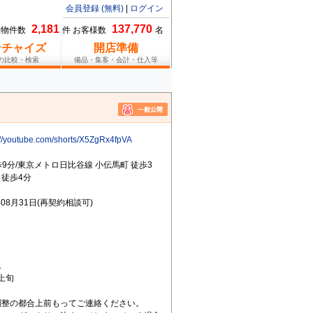
会員登録 (無料)
|
ログイン
2,181
137,770
総物件数
件 お客様数
名
ンチャイズ
開店準備
報の比較・検索
備品・集客・会計・仕入等
://youtube.com/shorts/X5ZgRx4fpVA
歩9分/東京メトロ日比谷線 小伝馬町 徒歩3
 徒歩4分
年08月31日(再契約相談可)
。
上旬
調整の都合上前もってご連絡ください。