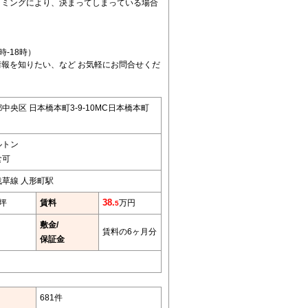
イミングにより、決まってしまっている場合
0時-18時）
報を知りたい、など お気軽にお問合せくだ
中央区 日本橋本町3-9-10MC日本橋本町
ルトン
食可
浅草線 人形町駅
0坪
賃料
38.
万円
5
敷金/
賃料の6ヶ月分
保証金
681件