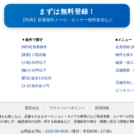
まずは無料登録！
【特典】新着物件メール・セミナー無料参加など
▼条件で探す
■メニュー
[NEW] 新着物件
会員登録 (
[路面] １階店舗
物件を探す
[小箱] 20坪以下
融資・借入
[極小] 10坪以下
店舗開業・
[駅近] 徒歩1分以内
店舗売却し
[タダ] 造作金０円
ビジネスパ
運営会社
プライバシーポリシー
採用情報
舗をお探しなら、店舗そのままオークション！ガイアの夜明けなど取材多数、ユーザー13万
件の探し方・融資成功の法則・得する助成金など、店舗経営や独立・開業に役立つ情報が満
お問合せTEL：
0120-99-8538
（受付：平日9:00～17:30）