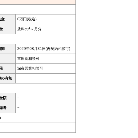
益金
0万円(税込)
金
賃料の6ヶ月分
期間
2029年08月31日(再契約相談可)
重飲食相談可
限
深夜営業相談可
却の有無
−
金額
−
備考
−
）