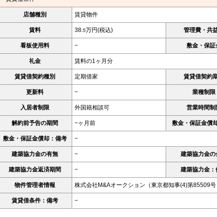
店舗種別
賃貸物件
賃料
38.
万円(税込)
管理費・共
5
看板使用料
−
敷金・保証
礼金
賃料の1ヶ月分
賃貸借契約種別
定期借家
賃貸借契約
更新料
−
業種制限
入居者制限
外国籍相談可
営業時間制
解約前予告の期間
−ヶ月前
敷金・保証金償
敷金・保証金償却：備考
−
建築協力金の有無
−
建築協力金の
建築協力金返済期間
−
建築協力金：
物件管理者情報
株式会社M&Aオークション（東京都知事(4)第85509号
賃貸借条件：備考
−