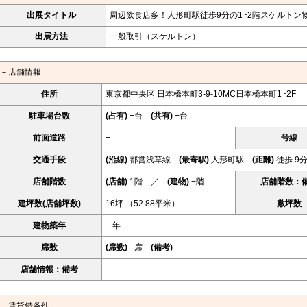
出展タイトル
周辺飲食店多！人形町駅徒歩9分の1~2階スケルトン
出展方法
一般取引（スケルトン）
－店舗情報
住所
東京都中央区 日本橋本町3-9-10MC日本橋本町1~2F
駐車場台数
(占有)
−台
(共有)
−台
前面道路
−
号線
交通手段
(沿線)
都営浅草線
(最寄駅)
人形町駅
(距離)
徒歩 9
店舗階数
(店舗)
1階 ／
(建物)
−階
店舗階数：
建坪数(店舗坪数)
16坪 （52.88平米）
敷坪数
建物築年
− 年
席数
(席数)
−席
(備考)
−
店舗情報：備考
−
－賃貸借条件