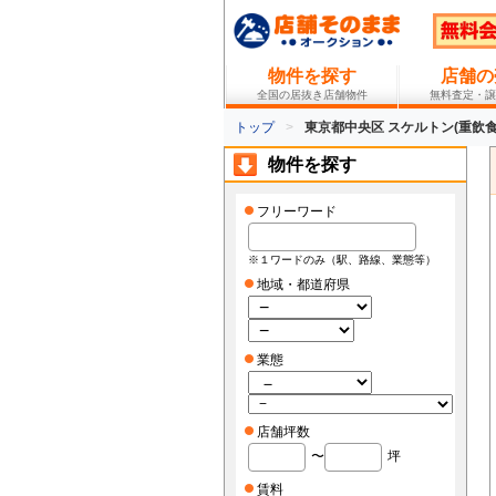
物件を探す
店舗の
全国の居抜き店舗物件
無料査定・譲
トップ
東京都中央区 スケルトン(重飲食
物件を探す
フリーワード
※１ワードのみ（駅、路線、業態等）
地域・都道府県
業態
店舗坪数
〜
坪
賃料