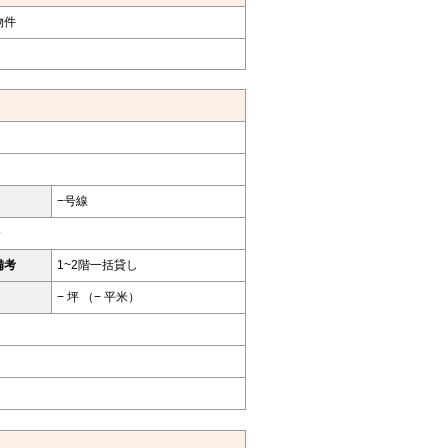
物件
−号線
分
備考
1~2階一括貸し
− 坪 （− 平米）