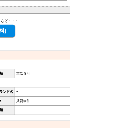
、など・・・
類
重飲食可
ランド名
−
分
賃貸物件
額
−