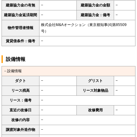
建築協力金の有無
−
建築協力金の金額
−
建築協力金返済期間
−
建築協力金：備考
−
株式会社M&Aオークション（東京都知事(4)第85509
物件管理者情報
号）
賃貸借条件：備考
−
設備情報
－設備情報
ダクト
−
グリスト
−
リース残高
−
リース対象物品
−
リース：備考
−
直近の改修日
−
改修費用
−
改修の内容
−
譲渡対象外造作物
−