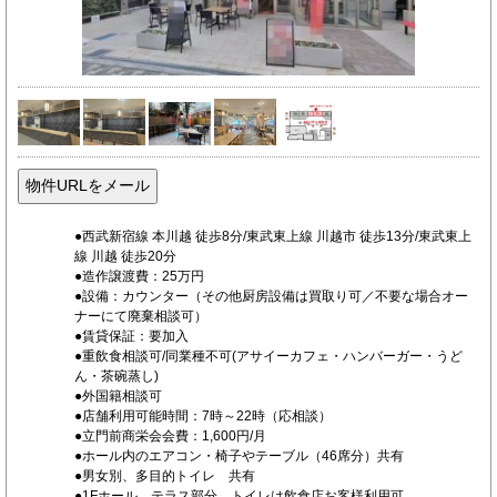
●西武新宿線 本川越 徒歩8分/東武東上線 川越市 徒歩13分/東武東上
線 川越 徒歩20分
●造作譲渡費：25万円
●設備：カウンター（その他厨房設備は買取り可／不要な場合オー
ナーにて廃棄相談可）
●賃貸保証：要加入
●重飲食相談可/同業種不可(アサイーカフェ・ハンバーガー・うど
ん・茶碗蒸し)
●外国籍相談可
●店舗利用可能時間：7時～22時（応相談）
●立門前商栄会会費：1,600円/月
●ホール内のエアコン・椅子やテーブル（46席分）共有
●男女別、多目的トイレ 共有
●1Fホール、テラス部分、トイレは飲食店お客様利用可