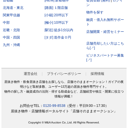
首都圏
[NEW] 新着物件
会員登録 (無料)
|
ログイ
ン
北海道・東北
[路面] １階店舗
物件を探す
関東甲信越
[小箱] 20坪以下
融資・借入れ無料サポー
中部
[極小] 10坪以下
ト
近畿・北陸
[駅近] 徒歩1分以内
店舗開業・経営セミナー
中国・四国
[タダ] 造作金０円
店舗売却したい方はこち
九州・沖縄
ら[↗]
ビジネスパートナー募集
[↗]
運営会社
プライバシーポリシー
採用情報
居抜き物件・飲食居抜き店舗をお探しなら、店舗そのままオークション！ガイアの夜
明けなど取材多数、ユーザー13万超の居抜き物件専門サイト。
物件の探し方・融資成功の法則・得する助成金など、店舗経営や独立・開業に役立つ
情報が満載！
お問合せTEL：
0120-99-8538
（受付：平日9:00～17:30）
居抜き物件・店舗情報ポータルサイト「店舗そのままオークション」
Copyright © M&A Auction Co.,Ltd. All Rights Reserved.