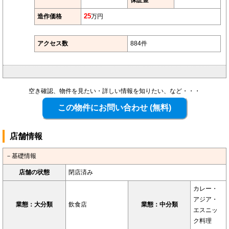
造作価格
25
万円
アクセス数
884件
空き確認、物件を見たい・詳しい情報を知りたい、など・・・
店舗情報
－基礎情報
店舗の状態
閉店済み
カレー・
アジア・
業態：大分類
飲食店
業態：中分類
エスニッ
ク料理