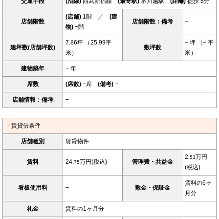
交通手段
(沿線)
西武新宿線
(最寄駅)
本川越駅
(距離)
徒歩 8分
(店舗)
1階 ／
(建
店舗階数
店舗階数：備考
−
物)
−階
7.86坪 （25.99平
− 坪 （− 平
建坪数(店舗坪数)
敷坪数
米）
米）
建物築年
− 年
席数
(席数)
−席
(備考)
−
店舗情報：備考
−
－賃貸借条件
店舗種別
賃貸物件
2.
万円
53
賃料
24.
万円(税込)
管理費・共益金
75
(税込)
賃料の6ヶ
看板使用料
−
敷金・保証金
月分
礼金
賃料の1ヶ月分