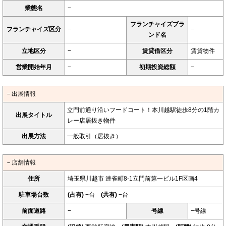
業態名
−
フランチャイズブラ
フランチャイズ区分
−
−
ンド名
立地区分
−
賃貸借区分
賃貸物件
営業開始年月
−
初期投資総額
−
－出展情報
立門前通り沿いフードコート！本川越駅徒歩8分の1階カ
出展タイトル
レー店居抜き物件
出展方法
一般取引（居抜き）
－店舗情報
住所
埼玉県川越市 連雀町8-1立門前第一ビル1F区画4
駐車場台数
(占有)
−台
(共有)
−台
前面道路
−
号線
−号線