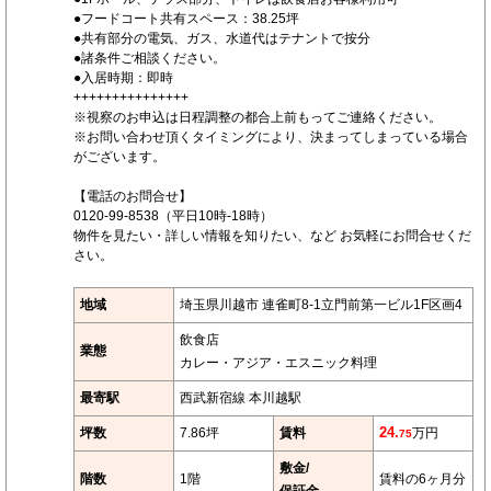
●フードコート共有スペース：38.25坪
●共有部分の電気、ガス、水道代はテナントで按分
●諸条件ご相談ください。
●入居時期：即時
+++++++++++++++
※視察のお申込は日程調整の都合上前もってご連絡ください。
※お問い合わせ頂くタイミングにより、決まってしまっている場合
がございます。
【電話のお問合せ】
0120-99-8538（平日10時-18時）
物件を見たい・詳しい情報を知りたい、など お気軽にお問合せくだ
さい。
地域
埼玉県川越市 連雀町8-1立門前第一ビル1F区画4
飲食店
業態
カレー・アジア・エスニック料理
最寄駅
西武新宿線 本川越駅
坪数
7.86坪
賃料
24.
万円
75
敷金/
階数
1階
賃料の6ヶ月分
保証金