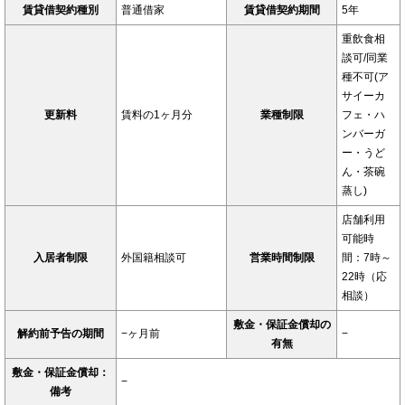
賃貸借契約種別
普通借家
賃貸借契約期間
5年
重飲食相
談可/同業
種不可(ア
サイーカ
更新料
賃料の1ヶ月分
業種制限
フェ・ハ
ンバーガ
ー・うど
ん・茶碗
蒸し)
店舗利用
可能時
入居者制限
外国籍相談可
営業時間制限
間：7時～
22時（応
相談）
敷金・保証金償却の
解約前予告の期間
−ヶ月前
−
有無
敷金・保証金償却：
−
備考