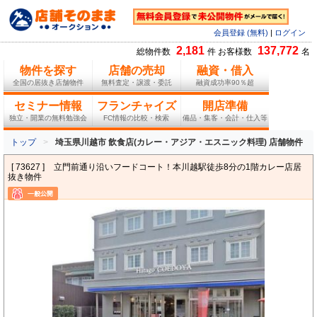
会員登録 (無料)
|
ログイン
2,181
137,772
総物件数
件 お客様数
名
物件を探す
店舗の売却
融資・借入
全国の居抜き店舗物件
無料査定・譲渡・委託
融資成功率90％超
セミナー情報
フランチャイズ
開店準備
独立・開業の無料勉強会
FC情報の比較・検索
備品・集客・会計・仕入等
トップ
埼玉県川越市 飲食店(カレー・アジア・エスニック料理) 店舗物件
[ 73627 ]
立門前通り沿いフードコート！本川越駅徒歩8分の1階カレー店居
抜き物件