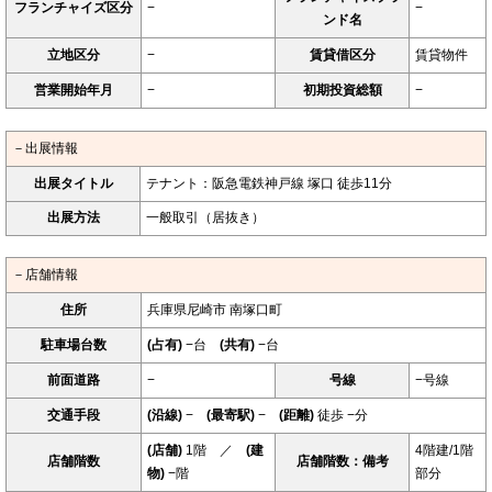
フランチャイズ区分
−
−
ンド名
立地区分
−
賃貸借区分
賃貸物件
営業開始年月
−
初期投資総額
−
－出展情報
出展タイトル
テナント：阪急電鉄神戸線 塚口 徒歩11分
出展方法
一般取引（居抜き）
－店舗情報
住所
兵庫県尼崎市 南塚口町
駐車場台数
(占有)
−台
(共有)
−台
前面道路
−
号線
−号線
交通手段
(沿線)
−
(最寄駅)
−
(距離)
徒歩 −分
(店舗)
1階 ／
(建
4階建/1階
店舗階数
店舗階数：備考
物)
−階
部分