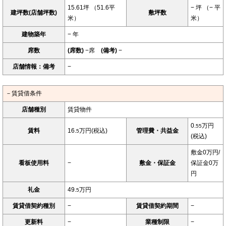
15.61坪 （51.6平
− 坪 （− 平
建坪数(店舗坪数)
敷坪数
米）
米）
建物築年
− 年
席数
(席数)
−席
(備考)
−
店舗情報：備考
−
－賃貸借条件
店舗種別
賃貸物件
0.
万円
55
賃料
16.
万円(税込)
管理費・共益金
5
(税込)
敷金0万円/
看板使用料
−
敷金・保証金
保証金0万
円
礼金
49.
万円
5
賃貸借契約種別
−
賃貸借契約期間
−
更新料
−
業種制限
−