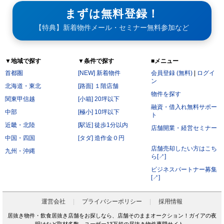
まずは無料登録！
【特典】新着物件メール・セミナー無料参加など
▼地域で探す
▼条件で探す
■メニュー
首都圏
[NEW] 新着物件
会員登録 (無料)
|
ログイ
ン
北海道・東北
[路面] １階店舗
物件を探す
関東甲信越
[小箱] 20坪以下
融資・借入れ無料サポー
中部
[極小] 10坪以下
ト
近畿・北陸
[駅近] 徒歩1分以内
店舗開業・経営セミナー
中国・四国
[タダ] 造作金０円
店舗売却したい方はこち
九州・沖縄
ら[↗]
ビジネスパートナー募集
[↗]
運営会社
プライバシーポリシー
採用情報
居抜き物件・飲食居抜き店舗をお探しなら、店舗そのままオークション！ガイアの夜