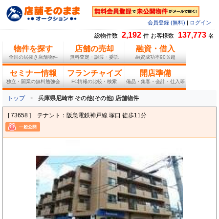
会員登録 (無料)
|
ログイン
2,192
137,773
総物件数
件 お客様数
名
物件を探す
店舗の売却
融資・借入
全国の居抜き店舗物件
無料査定・譲渡・委託
融資成功率90％超
セミナー情報
フランチャイズ
開店準備
独立・開業の無料勉強会
FC情報の比較・検索
備品・集客・会計・仕入等
トップ
兵庫県尼崎市 その他(その他) 店舗物件
[ 73658 ]
テナント：阪急電鉄神戸線 塚口 徒歩11分