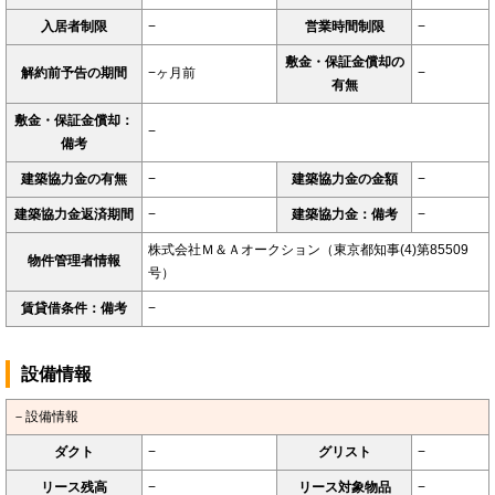
入居者制限
−
営業時間制限
−
敷金・保証金償却の
解約前予告の期間
−ヶ月前
−
有無
敷金・保証金償却：
−
備考
建築協力金の有無
−
建築協力金の金額
−
建築協力金返済期間
−
建築協力金：備考
−
株式会社Ｍ＆Ａオークション（東京都知事(4)第85509
物件管理者情報
号）
賃貸借条件：備考
−
設備情報
－設備情報
ダクト
−
グリスト
−
リース残高
−
リース対象物品
−