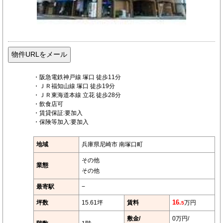
・阪急電鉄神戸線 塚口 徒歩11分
・ＪＲ福知山線 塚口 徒歩19分
・ＪＲ東海道本線 立花 徒歩28分
・飲食店可
・賃貸保証:要加入
・保険等加入:要加入
地域
兵庫県尼崎市 南塚口町
その他
業態
その他
最寄駅
−
坪数
15.61坪
賃料
16.
万円
5
敷金/
0万円/