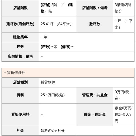
(店舗)
2階 ／
(建
3階建/2階
店舗階数
店舗階数：備考
物)
−階
部分
− 坪 （− 平
建坪数(店舗坪数)
25.41坪 （84平米）
敷坪数
米）
建物築年
− 年
席数
(席数)
−席
(備考)
−
店舗情報：備考
−
－賃貸借条件
店舗種別
賃貸物件
0万円(税
賃料
25.
万円(税込)
管理費・共益金
3
込)
敷金0万円/
看板使用料
−
敷金・保証金
保証金0万
円
礼金
賃料の2ヶ月分