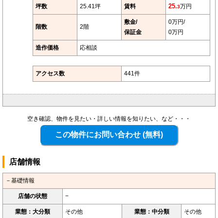
坪数
25.41坪
賃料
25.
万円
3
敷金/
0万円/
階数
2階
保証金
0万円
造作価格
応相談
アクセス数
441件
空き確認、物件を見たい・詳しい情報を知りたい、など・・・
店舗情報
－基礎情報
店舗の状態
−
業態：大分類
その他
業態：中分類
その他