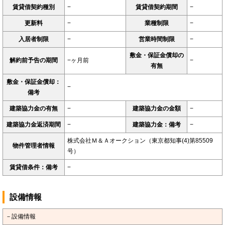
賃貸借契約種別
−
賃貸借契約期間
−
更新料
−
業種制限
−
入居者制限
−
営業時間制限
−
敷金・保証金償却の
解約前予告の期間
−ヶ月前
−
有無
敷金・保証金償却：
−
備考
建築協力金の有無
−
建築協力金の金額
−
建築協力金返済期間
−
建築協力金：備考
−
株式会社Ｍ＆Ａオークション（東京都知事(4)第85509
物件管理者情報
号）
賃貸借条件：備考
−
設備情報
－設備情報