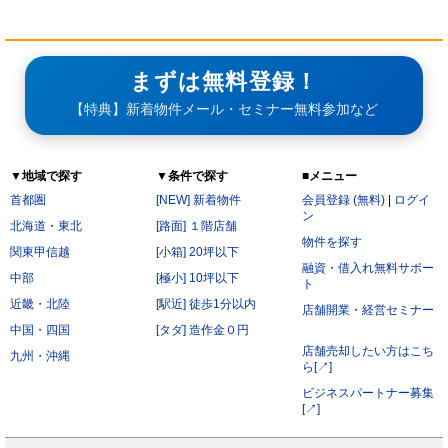
まずは無料登録！
【特典】新着物件メール・セミナー無料参加など
▼地域で探す
▼条件で探す
■メニュー
首都圏
[NEW] 新着物件
会員登録 (無料)
|
ログイ
ン
北海道・東北
[路面] １階店舗
物件を探す
関東甲信越
[小箱] 20坪以下
融資・借入れ無料サポー
中部
[極小] 10坪以下
ト
近畿・北陸
[駅近] 徒歩1分以内
店舗開業・経営セミナー
中国・四国
[タダ] 造作金０円
店舗売却したい方はこち
九州・沖縄
ら[↗]
ビジネスパートナー募集
[↗]