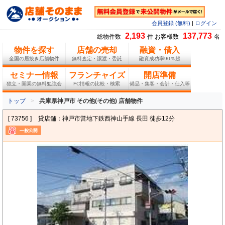
会員登録 (無料)
|
ログイン
2,193
137,773
総物件数
件 お客様数
名
物件を探す
店舗の売却
融資・借入
全国の居抜き店舗物件
無料査定・譲渡・委託
融資成功率90％超
セミナー情報
フランチャイズ
開店準備
独立・開業の無料勉強会
FC情報の比較・検索
備品・集客・会計・仕入等
トップ
兵庫県神戸市 その他(その他) 店舗物件
[ 73756 ]
貸店舗：神戸市営地下鉄西神山手線 長田 徒歩12分