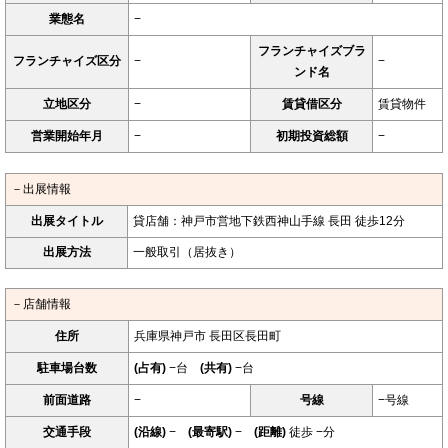
業態名
−
フランチャイズブラ
フランチャイズ区分
−
−
ンド名
立地区分
−
賃貸借区分
賃貸物件
営業開始年月
−
初期投資総額
−
－出展情報
出展タイトル
貸店舗：神戸市営地下鉄西神山手線 長田 徒歩12分
出展方法
一般取引（居抜き）
－店舗情報
住所
兵庫県神戸市 長田区長田町
駐車場台数
(占有)
−台
(共有)
−台
前面道路
−
号線
−号線
交通手段
(沿線)
−
(最寄駅)
−
(距離)
徒歩 −分