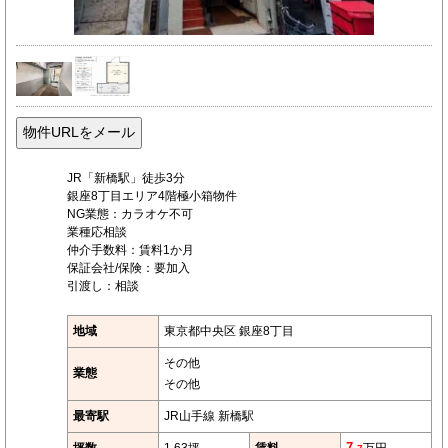
JR「新橋駅」徒歩3分
銀座8丁目エリア4階極小箱物件
NG業態：カラオケ不可
業種応相談
仲介手数料：賃料1か月
保証会社/保険：要加入
引渡し：相談
地域
東京都中央区 銀座8丁目
その他
業態
その他
最寄駅
JR山手線 新橋駅