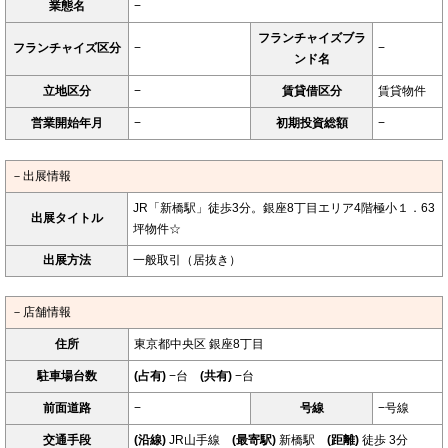
業態名
−
フランチャイズブラ
フランチャイズ区分
−
−
ンド名
立地区分
−
賃貸借区分
賃貸物件
営業開始年月
−
初期投資総額
−
－出展情報
JR「新橋駅」徒歩3分。銀座8丁目エリア4階極小１．63
出展タイトル
坪物件☆
出展方法
一般取引（居抜き）
－店舗情報
住所
東京都中央区 銀座8丁目
駐車場台数
(占有)
−台
(共有)
−台
前面道路
−
号線
−号線
交通手段
(沿線)
JR山手線
(最寄駅)
新橋駅
(距離)
徒歩 3分