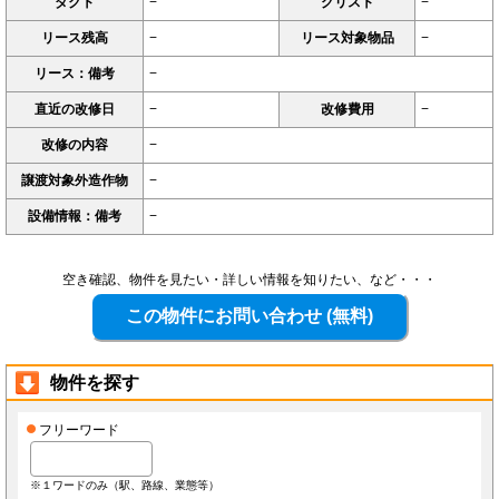
ダクト
−
グリスト
−
リース残高
−
リース対象物品
−
リース：備考
−
直近の改修日
−
改修費用
−
改修の内容
−
譲渡対象外造作物
−
設備情報：備考
−
空き確認、物件を見たい・詳しい情報を知りたい、など・・・
物件を探す
フリーワード
※１ワードのみ（駅、路線、業態等）