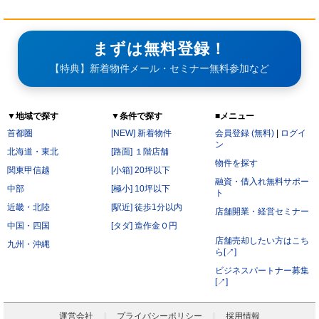
まずは無料登録！
【特典】新着物件メール・セミナー無料参加など
▼地域で探す
▼条件で探す
■メニュー
首都圏
[NEW] 新着物件
会員登録 (無料)
|
ログイ
ン
北海道・東北
[路面] １階店舗
物件を探す
関東甲信越
[小箱] 20坪以下
融資・借入れ無料サポー
中部
[極小] 10坪以下
ト
近畿・北陸
[駅近] 徒歩1分以内
店舗開業・経営セミナー
中国・四国
[タダ] 造作金０円
店舗売却したい方はこち
九州・沖縄
ら[↗]
ビジネスパートナー募集
[↗]
運営会社
プライバシーポリシー
採用情報