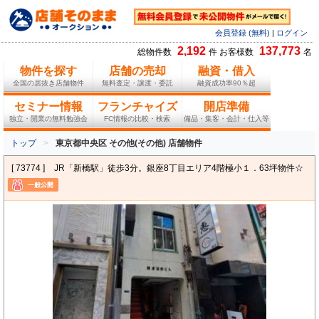
会員登録 (無料)
|
ログイン
2,192
137,773
総物件数
件 お客様数
名
物件を探す
店舗の売却
融資・借入
全国の居抜き店舗物件
無料査定・譲渡・委託
融資成功率90％超
セミナー情報
フランチャイズ
開店準備
独立・開業の無料勉強会
FC情報の比較・検索
備品・集客・会計・仕入等
トップ
東京都中央区 その他(その他) 店舗物件
[ 73774 ]
JR「新橋駅」徒歩3分。銀座8丁目エリア4階極小１．63坪物件☆