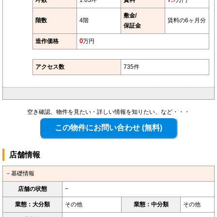
坪数
1.63坪
賃料
7.
万円
7
敷金/
階数
4階
賃料の6ヶ月分
保証金
造作価格
0
万円
アクセス数
735件
空き確認、物件を見たい・詳しい情報を知りたい、など・・・
店舗情報
－基礎情報
店舗の状態
−
業態：大分類
その他
業態：中分類
その他