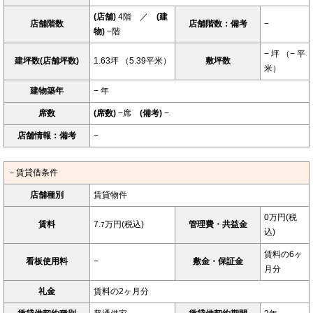
(店舗)
4階 ／
(建
店舗階数
店舗階数：備考
−
物)
−階
− 坪 （− 平
建坪数(店舗坪数)
1.63坪 （5.39平米）
敷坪数
米）
建物築年
− 年
席数
(席数)
−席
(備考)
−
店舗情報：備考
−
－賃貸借条件
店舗種別
賃貸物件
0万円(税
賃料
7.
万円(税込)
管理費・共益金
7
込)
賃料の6ヶ
看板使用料
−
敷金・保証金
月分
礼金
賃料の2ヶ月分