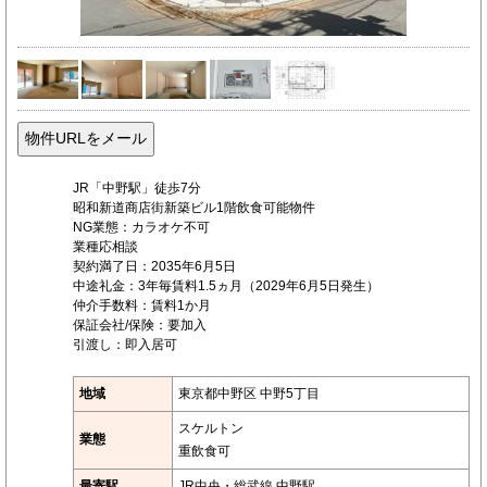
JR「中野駅」徒歩7分
昭和新道商店街新築ビル1階飲食可能物件
NG業態：カラオケ不可
業種応相談
契約満了日：2035年6月5日
中途礼金：3年毎賃料1.5ヵ月（2029年6月5日発生）
仲介手数料：賃料1か月
保証会社/保険：要加入
引渡し：即入居可
地域
東京都中野区 中野5丁目
スケルトン
業態
重飲食可
最寄駅
JR中央・総武線 中野駅