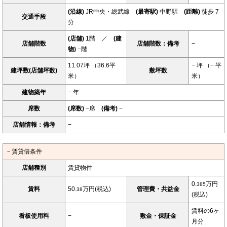
(沿線)
JR中央・総武線
(最寄駅)
中野駅
(距離)
徒歩 7
交通手段
分
(店舗)
1階 ／
(建
店舗階数
店舗階数：備考
−
物)
−階
11.07坪 （36.6平
− 坪 （− 平
建坪数(店舗坪数)
敷坪数
米）
米）
建物築年
− 年
席数
(席数)
−席
(備考)
−
店舗情報：備考
−
－賃貸借条件
店舗種別
賃貸物件
0.
万円
385
賃料
50.
万円(税込)
管理費・共益金
38
(税込)
賃料の6ヶ
看板使用料
−
敷金・保証金
月分