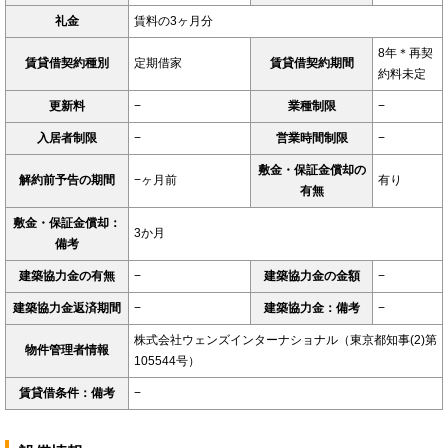
礼金
賃料の3ヶ月分
8年＊再契
賃貸借契約種別
定期借家
賃貸借契約期間
約料未定
更新料
−
業種制限
−
入居者制限
−
営業時間制限
−
敷金・保証金償却の
解約前予告の期間
−ヶ月前
有り
有無
敷金・保証金償却：
3か月
備考
建築協力金の有無
−
建築協力金の金額
−
建築協力金返済期間
−
建築協力金：備考
−
株式会社ウェンズインターナショナル（東京都知事(2)第
物件管理者情報
105544号）
賃貸借条件：備考
−