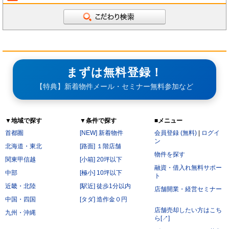
まずは無料登録！
【特典】新着物件メール・セミナー無料参加など
▼地域で探す
▼条件で探す
■メニュー
首都圏
[NEW] 新着物件
会員登録 (無料)
|
ログイ
ン
北海道・東北
[路面] １階店舗
物件を探す
関東甲信越
[小箱] 20坪以下
融資・借入れ無料サポー
中部
[極小] 10坪以下
ト
近畿・北陸
[駅近] 徒歩1分以内
店舗開業・経営セミナー
中国・四国
[タダ] 造作金０円
店舗売却したい方はこち
九州・沖縄
ら[↗]