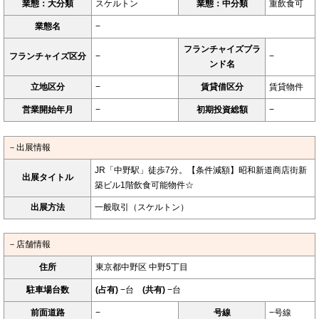
業態：大分類
スケルトン
業態：中分類
重飲食可
業態名
−
フランチャイズブラ
フランチャイズ区分
−
−
ンド名
立地区分
−
賃貸借区分
賃貸物件
営業開始年月
−
初期投資総額
−
－出展情報
JR「中野駅」徒歩7分。【条件減額】昭和新道商店街新
出展タイトル
築ビル1階飲食可能物件☆
出展方法
一般取引（スケルトン）
－店舗情報
住所
東京都中野区 中野5丁目
駐車場台数
(占有)
−台
(共有)
−台
前面道路
−
号線
−号線