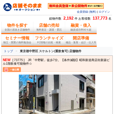
会員登録 (無料)
|
ログイン
2,192
137,773
総物件数
件 お客様数
名
物件を探す
店舗の売却
融資・借入
全国の居抜き店舗物件
無料査定・譲渡・委託
融資成功率90％超
セミナー情報
フランチャイズ
開店準備
独立・開業の無料勉強会
FC情報の比較・検索
備品・集客・会計・仕入等
トップ
東京都中野区 スケルトン(重飲食可) 店舗物件
NEW
[ 73775 ]
JR「中野駅」徒歩7分。【条件減額】昭和新道商店街新築ビ
ル1階飲食可能物件☆