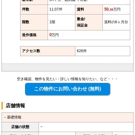
坪数
11.07坪
賃料
50.
万円
38
敷金/
階数
1階
賃料の6ヶ月分
保証金
造作価格
0
万円
アクセス数
626件
空き確認、物件を見たい・詳しい情報を知りたい、など・・・
店舗情報
－基礎情報
店舗の状態
−