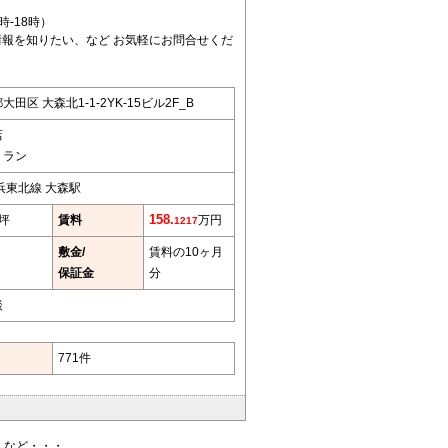
0時-18時）
報を知りたい、など お気軽にお問合せくだ
大田区 大森北1-1-2YK-15ビル2F_B
店
トラン
浜東北線 大森駅
4坪
賃料
158.
万円
1217
敷金/
賃料の10ヶ月
保証金
分
談
771件
、など・・・