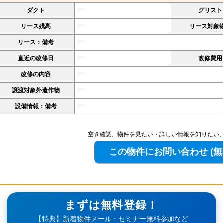
ダクト
−
グリスト
リース残高
−
リース対象
リース：備考
−
直近の改修日
−
改修費用
改修の内容
−
譲渡対象外造作物
−
設備情報：備考
−
空き確認、物件を見たい・詳しい情報を知りたい
まずは無料登録！
【特典】新着物件メール・セミナー無料参加など