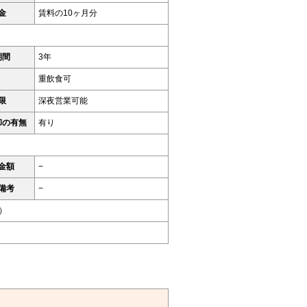
金
賃料の10ヶ月分
期間
3年
重飲食可
限
深夜営業可能
却の有無
有り
金額
−
備考
−
）