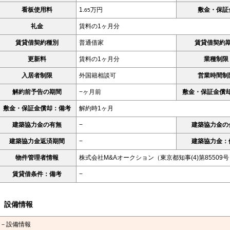
看板使用料
1.
万円
敷金・保証
65
礼金
賃料の1ヶ月分
賃貸借契約種別
普通借家
賃貸借契約
更新料
賃料の1ヶ月分
業種制限
入居者制限
外国籍相談可
営業時間制
解約前予告の期間
−ヶ月前
敷金・保証金償
敷金・保証金償却：備考
解約時1ヶ月
建築協力金の有無
−
建築協力金の
建築協力金返済期間
−
建築協力金：
物件管理者情報
株式会社M&Aオークション（東京都知事(4)第85509号
賃貸借条件：備考
−
設備情報
－設備情報