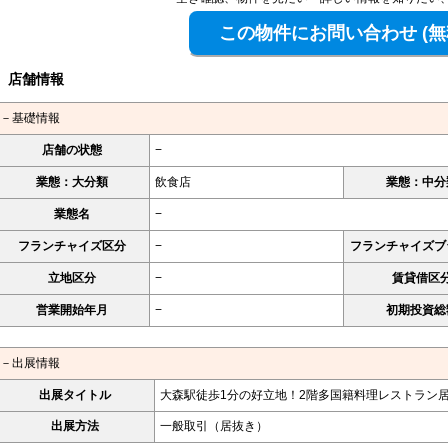
店舗情報
－基礎情報
店舗の状態
−
業態：大分類
飲食店
業態：中分
業態名
−
フランチャイズ区分
−
フランチャイズブ
立地区分
−
賃貸借区
営業開始年月
−
初期投資総
－出展情報
出展タイトル
大森駅徒歩1分の好立地！2階多国籍料理レストラン
出展方法
一般取引（居抜き）