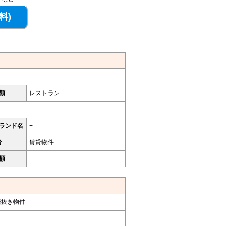
類
レストラン
ランド名
−
分
賃貸物件
額
−
居抜き物件