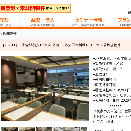
売却
融資・借入
セミナー情報
フラ
渡・委託
融資成功率90％超
独立・開業の無料勉強会
FC情
) 店舗物件
[ 73790 ]
大森駅徒歩1分の好立地！2階多国籍料理レストラン居抜き物件
●JR京浜東北・根岸線 
●造作譲渡費：相談
●賃貸保証：要加入
●重飲食可
●外国籍相談可
●深夜営業可能
●看板掲載料：16,500円
●諸条件ご相談ください
●入居時期：相談(2026
++++++++++++++
※視察のお申込は日程
※お問い合わせ頂くタ
がございます。