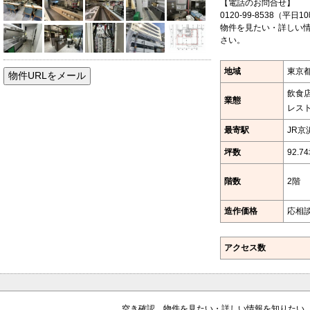
【電話のお問合せ】
0120-99-8538（平日1
物件を見たい・詳しい情
さい。
地域
東京都
飲食
業態
レス
最寄駅
JR京
坪数
92.7
階数
2階
造作価格
応相
アクセス数
空き確認、物件を見たい・詳しい情報を知りたい