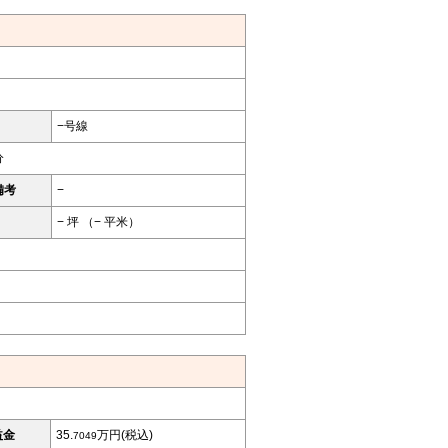
−号線
分
備考
−
− 坪 （− 平米）
益金
35.
万円(税込)
7049