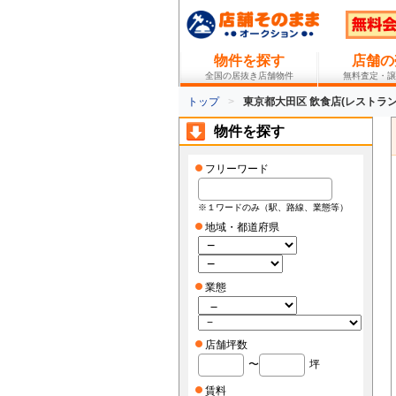
物件を探す
店舗の
全国の居抜き店舗物件
無料査定・譲
トップ
東京都大田区 飲食店(レストラン
物件を探す
フリーワード
※１ワードのみ（駅、路線、業態等）
地域・都道府県
業態
店舗坪数
〜
坪
賃料