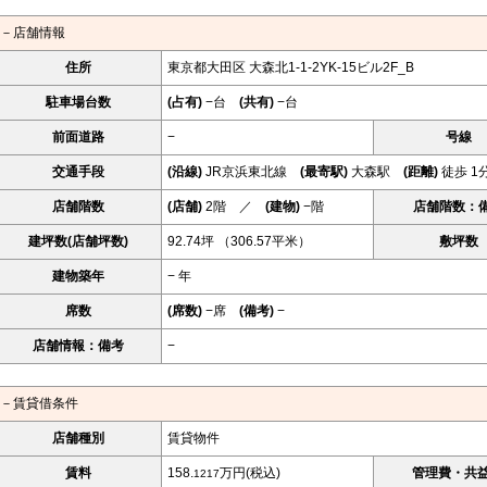
－店舗情報
住所
東京都大田区 大森北1-1-2YK-15ビル2F_B
駐車場台数
(占有)
−台
(共有)
−台
前面道路
−
号線
交通手段
(沿線)
JR京浜東北線
(最寄駅)
大森駅
(距離)
徒歩 1
店舗階数
(店舗)
2階 ／
(建物)
−階
店舗階数：
建坪数(店舗坪数)
92.74坪 （306.57平米）
敷坪数
建物築年
− 年
席数
(席数)
−席
(備考)
−
店舗情報：備考
−
－賃貸借条件
店舗種別
賃貸物件
賃料
158.
万円(税込)
管理費・共
1217