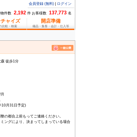
会員登録 (無料)
|
ログイン
2,192
137,773
総物件数
件 お客様数
名
ンチャイズ
開店準備
報の比較・検索
備品・集客・会計・仕入等
大森 徒歩1分
/月
。
年10月31日予定)
調整の都合上前もってご連絡ください。
イミングにより、決まってしまっている場合