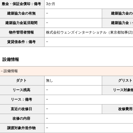
敷金・保証金償却：備考
3か月
建築協力金の有無
−
建築協力金の
建築協力金返済期間
−
建築協力金：
物件管理者情報
株式会社ウェンズインターナショナル（東京都知事(2)第
賃貸借条件：備考
−
設備情報
－設備情報
ダクト
無し
グリスト
リース残高
−
リース対象
リース：備考
−
直近の改修日
−
改修費用
改修の内容
−
譲渡対象外造作物
−