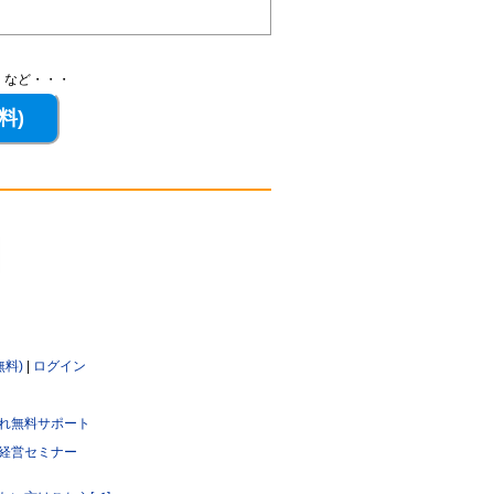
、など・・・
無料)
|
ログイン
れ無料サポート
経営セミナー