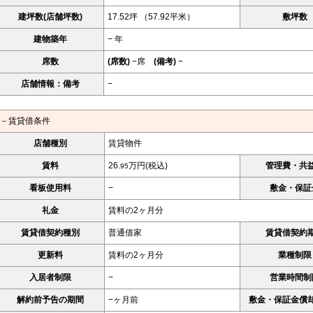
建坪数(店舗坪数)
17.52坪 （57.92平米）
敷坪数
建物築年
− 年
席数
(席数)
−席
(備考)
−
店舗情報：備考
−
－賃貸借条件
店舗種別
賃貸物件
賃料
26.
万円(税込)
管理費・共
95
看板使用料
−
敷金・保証
礼金
賃料の2ヶ月分
賃貸借契約種別
普通借家
賃貸借契約
更新料
賃料の2ヶ月分
業種制限
入居者制限
−
営業時間制
解約前予告の期間
−ヶ月前
敷金・保証金償