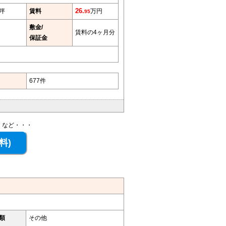
2坪
賃料
26.
万円
95
敷金/
賃料の4ヶ月分
保証金
677件
、など・・・
類
その他