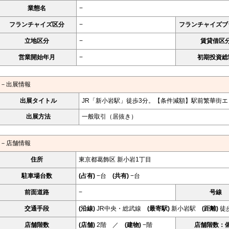
業態名
−
フランチャイズ区分
−
フランチャイズブ
立地区分
−
賃貸借区
営業開始年月
−
初期投資総
－出展情報
出展タイトル
JR「新小岩駅」徒歩3分。【条件減額】駅前繁華街エリ
出展方法
一般取引（居抜き）
－店舗情報
住所
東京都葛飾区 新小岩1丁目
駐車場台数
(占有)
−台
(共有)
−台
前面道路
−
号線
交通手段
(沿線)
JR中央・総武線
(最寄駅)
新小岩駅
(距離)
徒
店舗階数
(店舗)
2階 ／
(建物)
−階
店舗階数：