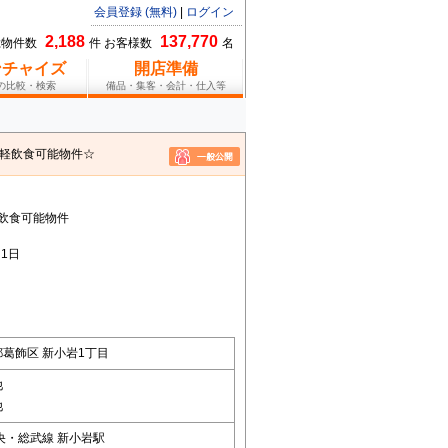
会員登録 (無料)
|
ログイン
2,188
137,770
総物件数
件 お客様数
名
ンチャイズ
開店準備
報の比較・検索
備品・集客・会計・仕入等
坪軽飲食可能物件☆
飲食可能物件
1日
葛飾区 新小岩1丁目
他
他
央・総武線 新小岩駅