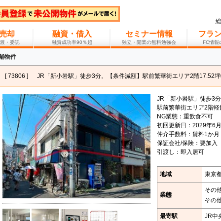
売却
融資・借入
セミナー情報
フラ
渡・委託
融資成功率90％超
独立・開業の無料勉強会
FC情
店舗物件
[ 73806 ]
JR「新小岩駅」徒歩3分。【条件減額】駅前繁華街エリア2階17.52
JR「新小岩駅」徒歩3分
駅前繁華街エリア2階軽
NG業態：重飲食不可
初回更新日：2029年6月
仲介手数料：賃料1か月
保証会社/保険：要加入
引渡し：即入居可
地域
東京都
その
業態
その
最寄駅
JR中