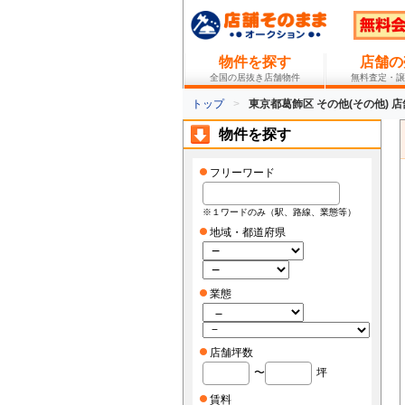
物件を探す
店舗の
全国の居抜き店舗物件
無料査定・譲
トップ
東京都葛飾区 その他(その他) 
物件を探す
フリーワード
※１ワードのみ（駅、路線、業態等）
地域・都道府県
業態
店舗坪数
〜
坪
賃料