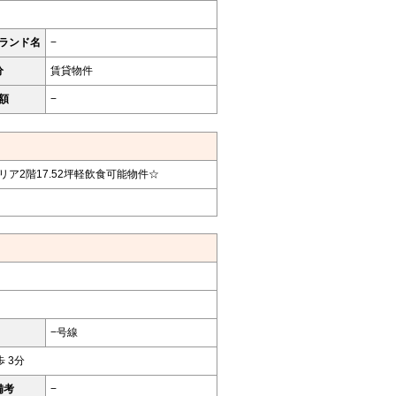
ランド名
−
分
賃貸物件
額
−
ア2階17.52坪軽飲食可能物件☆
−号線
歩 3分
備考
−