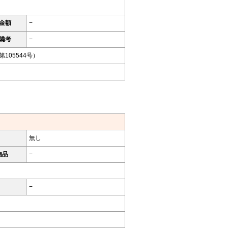
金額
−
備考
−
105544号）
無し
物品
−
−