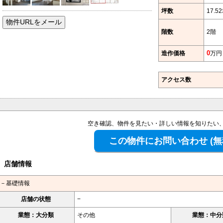
坪数
17.5
階数
2階
造作価格
0
万円
アクセス数
空き確認、物件を見たい・詳しい情報を知りたい
店舗情報
－基礎情報
店舗の状態
−
業態：大分類
その他
業態：中分