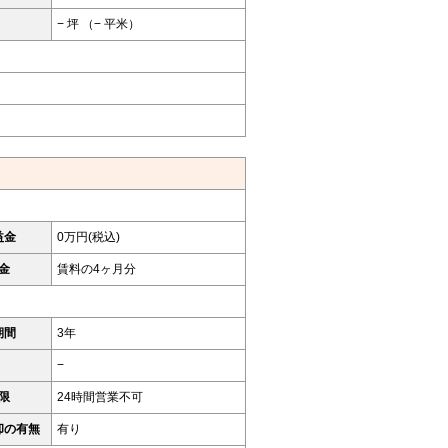
− 坪 （− 平米）
益金
0万円(税込)
金
賃料の4ヶ月分
期間
3年
−
限
24時間営業不可
却の有無
有り