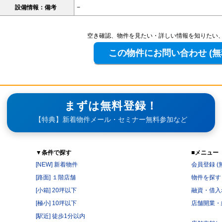
設備情報：備考
−
空き確認、物件を見たい・詳しい情報を知りたい
まずは無料登録！
【特典】新着物件メール・セミナー無料参加など
▼条件で探す
■メニュー
[NEW] 新着物件
会員登録 (
[路面] １階店舗
物件を探す
[小箱] 20坪以下
融資・借入
[極小] 10坪以下
店舗開業・
[駅近] 徒歩1分以内