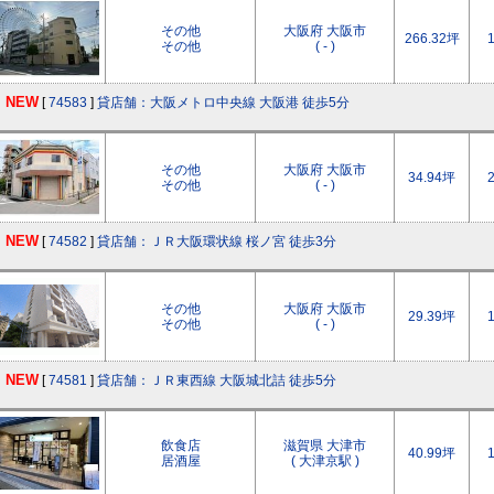
その他
大阪府 大阪市
266.32坪
その他
( - )
NEW
[
74583
]
貸店舗：大阪メトロ中央線 大阪港 徒歩5分
その他
大阪府 大阪市
34.94坪
その他
( - )
NEW
[
74582
]
貸店舗：ＪＲ大阪環状線 桜ノ宮 徒歩3分
その他
大阪府 大阪市
29.39坪
その他
( - )
NEW
[
74581
]
貸店舗：ＪＲ東西線 大阪城北詰 徒歩5分
飲食店
滋賀県 大津市
40.99坪
居酒屋
( 大津京駅 )