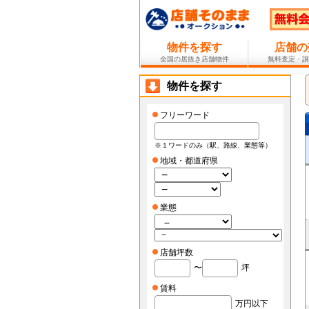
物件を探す
店舗の
全国の居抜き店舗物件
無料査定・譲
物件を探す
フリーワード
※１ワードのみ（駅、路線、業態等）
地域・都道府県
業態
店舗坪数
〜
坪
賃料
万円以下