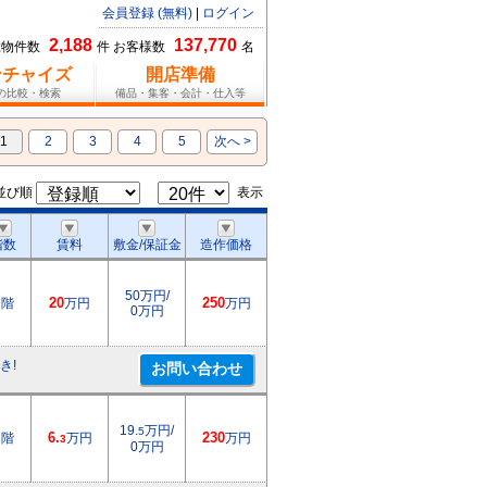
会員登録 (無料)
|
ログイン
2,188
137,770
総物件数
件 お客様数
名
ンチャイズ
開店準備
報の比較・検索
備品・集客・会計・仕入等
1
2
3
4
5
次へ >
並び順
表示
階数
賃料
敷金/保証金
造作価格
50万円/
2階
20
万円
250
万円
0万円
き!
19.
万円/
5
1階
6.
万円
230
万円
3
0万円