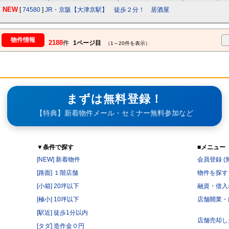
NEW
[
74580
]
JR・京阪【大津京駅】 徒歩２分！ 居酒屋
物件情報
2188
件
1ページ目
（1～20件を表示）
まずは無料登録！
【特典】新着物件メール・セミナー無料参加など
▼条件で探す
■メニュー
[NEW] 新着物件
会員登録 (
[路面] １階店舗
物件を探す
[小箱] 20坪以下
融資・借入
[極小] 10坪以下
店舗開業・
[駅近] 徒歩1分以内
店舗売却し
[タダ] 造作金０円