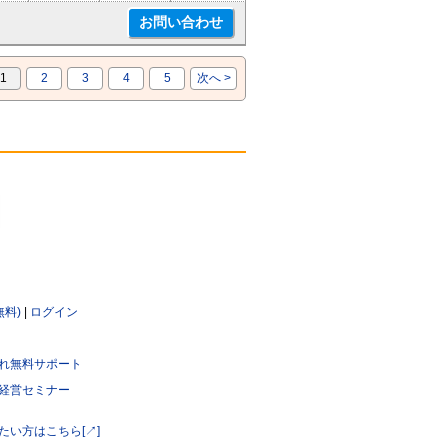
1
2
3
4
5
次へ >
無料)
|
ログイン
れ無料サポート
経営セミナー
たい方はこちら[↗]