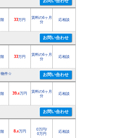
賃料の6ヶ月
1階
33
万円
応相談
分
賃料の6ヶ月
1階
33
万円
応相談
分
き物件☆
賃料の6ヶ月
39.
万円
2階
応相談
6
分
0万円/
8.
万円
1階
応相談
8
0万円