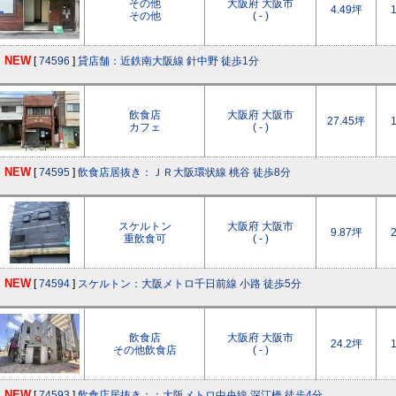
その他
大阪府 大阪市
4.49坪
その他
( - )
NEW
[
74596
]
貸店舗：近鉄南大阪線 針中野 徒歩1分
飲食店
大阪府 大阪市
27.45坪
カフェ
( - )
NEW
[
74595
]
飲食店居抜き：ＪＲ大阪環状線 桃谷 徒歩8分
スケルトン
大阪府 大阪市
9.87坪
重飲食可
( - )
NEW
[
74594
]
スケルトン：大阪メトロ千日前線 小路 徒歩5分
飲食店
大阪府 大阪市
24.2坪
その他飲食店
( - )
NEW
[
74593
]
飲食店居抜き：：大阪メトロ中央線 深江橋 徒歩4分