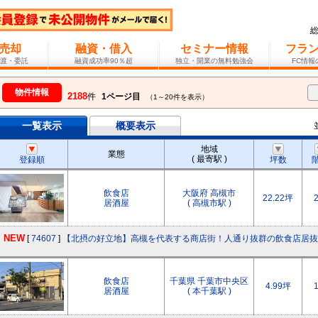
売却
融資・借入
セミナー情報
フラ
渡・委託
融資成功率90％超
独立・開業の無料勉強会
FC情
物件情報
2188
件
1ページ目
（1～20件を表示）
一覧表示
概要表示
地域
業態
( 最寄駅 )
登録順
坪数
飲食店
大阪府 高槻市
22.22坪
居酒屋
( 高槻市駅 )
NEW
[
74607
]
【北摂の好立地】高槻を代表する商店街！人通り抜群の飲食店居抜
飲食店
千葉県 千葉市中央区
4.99坪
居酒屋
( 本千葉駅 )