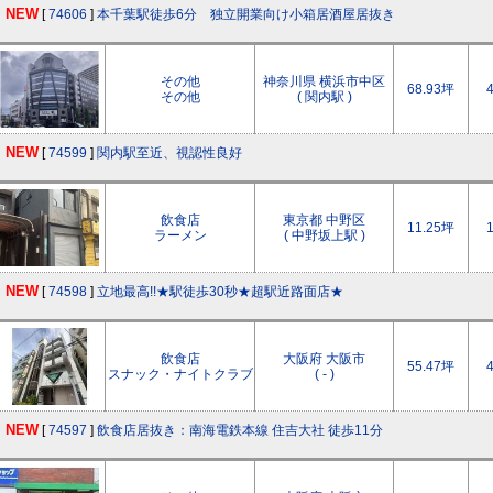
NEW
[
74606
]
本千葉駅徒歩6分 独立開業向け小箱居酒屋居抜き
その他
神奈川県 横浜市中区
68.93坪
その他
( 関内駅 )
NEW
[
74599
]
関内駅至近、視認性良好
飲食店
東京都 中野区
11.25坪
ラーメン
( 中野坂上駅 )
NEW
[
74598
]
立地最高!!★駅徒歩30秒★超駅近路面店★
飲食店
大阪府 大阪市
55.47坪
スナック・ナイトクラブ
( - )
NEW
[
74597
]
飲食店居抜き：南海電鉄本線 住吉大社 徒歩11分