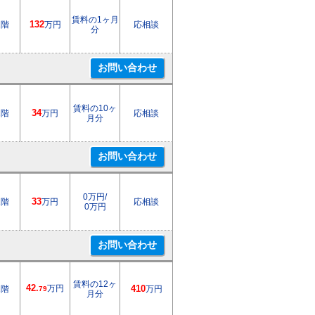
賃料の1ヶ月
1階
132
万円
応相談
分
賃料の10ヶ
2階
34
万円
応相談
月分
0万円/
1階
33
万円
応相談
0万円
賃料の12ヶ
42.
万円
1階
410
万円
79
月分