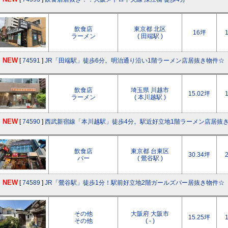
飲食店
東京都 北区
16坪
ラーメン
( 田端駅 )
NEW
[
74591
]
JR「田端駅」徒歩6分。明治通り沿い1階ラーメン店居抜き物件☆
飲食店
埼玉県 川越市
15.02坪
ラーメン
( 本川越駅 )
NEW
[
74590
]
西武新宿線「本川越駅」徒歩4分。駅近好立地1階ラーメン店居抜
飲食店
東京都 台東区
30.34坪
バー
( 鶯谷駅 )
NEW
[
74589
]
JR「鶯谷駅」徒歩1分！駅前好立地2階ガールズバー居抜き物件☆
その他
大阪府 大阪市
15.25坪
その他
( - )