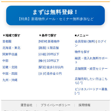
まずは無料登録！
【特典】新着物件メール・セミナー無料参加など
▼地域で探す
▼条件で探す
■メニュー
首都圏
[NEW] 新着物件
会員登録 (無料)
|
ログイ
ン
北海道・東北
[路面] １階店舗
物件を探す
関東甲信越
[小箱] 20坪以下
融資・借入れ無料サポー
中部
[極小] 10坪以下
ト
近畿・北陸
[駅近] 徒歩1分以内
店舗開業・経営セミナー
中国・四国
[タダ] 造作金０円
店舗売却したい方はこち
九州・沖縄
ら[↗]
ビジネスパートナー募集
[↗]
運営会社
プライバシーポリシー
採用情報