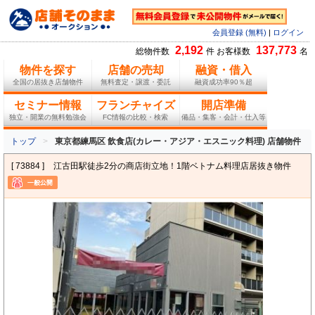
会員登録 (無料)
|
ログイン
2,192
137,773
総物件数
件 お客様数
名
物件を探す
店舗の売却
融資・借入
全国の居抜き店舗物件
無料査定・譲渡・委託
融資成功率90％超
セミナー情報
フランチャイズ
開店準備
独立・開業の無料勉強会
FC情報の比較・検索
備品・集客・会計・仕入等
トップ
東京都練馬区 飲食店(カレー・アジア・エスニック料理) 店舗物件
[ 73884 ]
江古田駅徒歩2分の商店街立地！1階ベトナム料理店居抜き物件