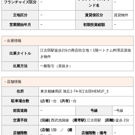
フランチャイズ区分
−
−
ンド名
立地区分
−
賃貸借区分
賃貸物件
営業開始年月
−
初期投資総額
−
－出展情報
江古田駅徒歩2分の商店街立地！1階ベトナム料理店居抜
出展タイトル
き物件
出展方法
一般取引（居抜き）
－店舗情報
住所
東京都練馬区 旭丘1-74-9江古田HEM1F_3
駐車場台数
(占有)
−台
(共有)
−台
前面道路
−
号線
−号線
交通手段
(沿線)
西武池袋線
(最寄駅)
江古田駅
(距離)
徒歩 2分
(店舗)
1階 ／
(建
店舗階数
店舗階数：備考
−