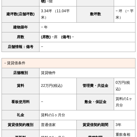
物)
−階
3.34坪 （11.04平
− 坪 （− 平
建坪数(店舗坪数)
敷坪数
米）
米）
建物築年
− 年
席数
(席数)
−席
(備考)
−
店舗情報：備考
−
－賃貸借条件
店舗種別
賃貸物件
0万円(税
賃料
22万円(税込)
管理費・共益金
込)
賃料の1ヶ
看板使用料
−
敷金・保証金
月分
礼金
賃料の1ヶ月分
賃貸借契約種別
普通借家
賃貸借契約期間
3年
重飲食相