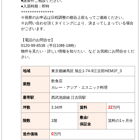
●諸条件ご相談ください。
●入居時期：即時
+++++++++++++++
※視察のお申込は日程調整の都合上前もってご連絡ください。
※お問い合わせ頂くタイミングにより、決まってしまっている場合
がございます。
【電話のお問合せ】
0120-99-8538（平日10時-18時）
物件を見たい・詳しい情報を知りたい、など お気軽にお問合せくだ
さい。
地域
東京都練馬区 旭丘1-74-9江古田HEM1F_3
飲食店
業態
カレー・アジア・エスニック料理
最寄駅
西武池袋線 江古田駅
坪数
3.34坪
賃料
22
万円
敷金/
階数
1階
賃料の1ヶ月分
保証金
造作価格
0
万円