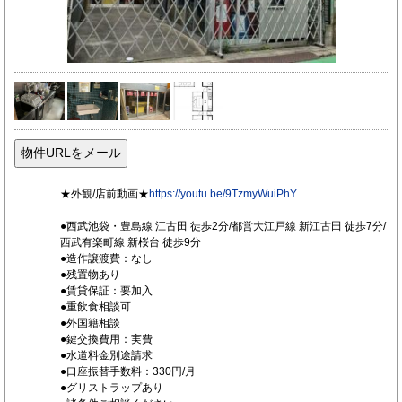
★外観/店前動画★
https://youtu.be/9TzmyWuiPhY
●西武池袋・豊島線 江古田 徒歩2分/都営大江戸線 新江古田 徒歩7分/
西武有楽町線 新桜台 徒歩9分
●造作譲渡費：なし
●残置物あり
●賃貸保証：要加入
●重飲食相談可
●外国籍相談
●鍵交換費用：実費
●水道料金別途請求
●口座振替手数料：330円/月
●グリストラップあり