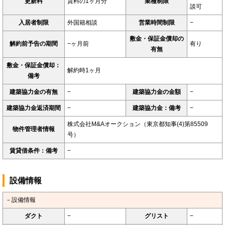
更新料
賃料の1ヶ月分
業種制限
談可
入居者制限
外国籍相談
営業時間制限
−
敷金・保証金償却の
解約前予告の期間
−ヶ月前
有り
有無
敷金・保証金償却：
解約時1ヶ月
備考
建築協力金の有無
−
建築協力金の金額
−
建築協力金返済期間
−
建築協力金：備考
−
株式会社M&Aオークション（東京都知事(4)第85509
物件管理者情報
号）
賃貸借条件：備考
−
設備情報
－設備情報
ダクト
−
グリスト
−