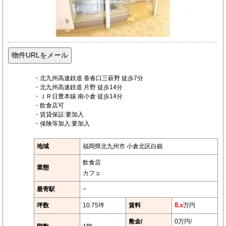
・北九州高速鉄道 香春口三萩野 徒歩7分
・北九州高速鉄道 片野 徒歩14分
・ＪＲ日豊本線 南小倉 徒歩14分
・飲食店可
・賃貸保証:要加入
・保険等加入:要加入
地域
福岡県北九州市 小倉北区白銀
飲食店
業態
カフェ
最寄駅
−
坪数
10.75坪
賃料
8.
万円
8
敷金/
0万円/