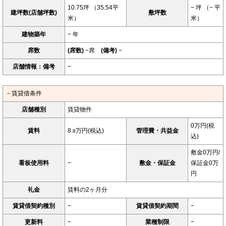
10.75坪 （35.54平
− 坪 （− 平
建坪数(店舗坪数)
敷坪数
米）
米）
建物築年
− 年
席数
(席数)
−席
(備考)
−
店舗情報：備考
−
－賃貸借条件
店舗種別
賃貸物件
0万円(税
賃料
8.
万円(税込)
管理費・共益金
8
込)
敷金0万円/
看板使用料
−
敷金・保証金
保証金0万
円
礼金
賃料の2ヶ月分
賃貸借契約種別
−
賃貸借契約期間
−
更新料
−
業種制限
−