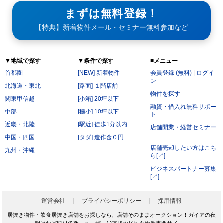
まずは無料登録！
【特典】新着物件メール・セミナー無料参加など
▼地域で探す
▼条件で探す
■メニュー
首都圏
[NEW] 新着物件
会員登録 (無料)
|
ログイ
ン
北海道・東北
[路面] １階店舗
物件を探す
関東甲信越
[小箱] 20坪以下
融資・借入れ無料サポー
中部
[極小] 10坪以下
ト
近畿・北陸
[駅近] 徒歩1分以内
店舗開業・経営セミナー
中国・四国
[タダ] 造作金０円
店舗売却したい方はこち
九州・沖縄
ら[↗]
ビジネスパートナー募集
[↗]
運営会社
プライバシーポリシー
採用情報
居抜き物件・飲食居抜き店舗をお探しなら、店舗そのままオークション！ガイアの夜