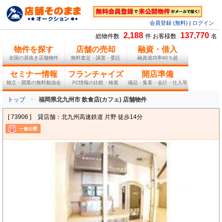
会員登録 (無料)
|
ログイン
2,188
137,770
総物件数
件 お客様数
名
物件を探す
店舗の売却
融資・借入
全国の居抜き店舗物件
無料査定・譲渡・委託
融資成功率90％超
セミナー情報
フランチャイズ
開店準備
独立・開業の無料勉強会
FC情報の比較・検索
備品・集客・会計・仕入等
トップ
福岡県北九州市 飲食店(カフェ) 店舗物件
[ 73906 ]
貸店舗：北九州高速鉄道 片野 徒歩14分