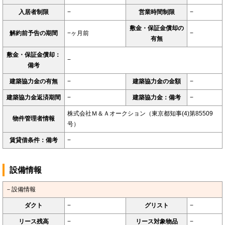
入居者制限
−
営業時間制限
−
敷金・保証金償却の
解約前予告の期間
−ヶ月前
−
有無
敷金・保証金償却：
−
備考
建築協力金の有無
−
建築協力金の金額
−
建築協力金返済期間
−
建築協力金：備考
−
株式会社Ｍ＆Ａオークション（東京都知事(4)第85509
物件管理者情報
号）
賃貸借条件：備考
−
設備情報
－設備情報
ダクト
−
グリスト
−
リース残高
−
リース対象物品
−