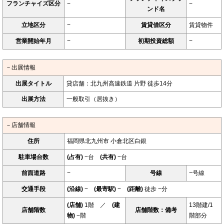
フランチャイズ区分
−
−
ンド名
立地区分
−
賃貸借区分
賃貸物件
営業開始年月
−
初期投資総額
−
－出展情報
出展タイトル
貸店舗：北九州高速鉄道 片野 徒歩14分
出展方法
一般取引（居抜き）
－店舗情報
住所
福岡県北九州市 小倉北区白銀
駐車場台数
(占有)
−台
(共有)
−台
前面道路
−
号線
−号線
交通手段
(沿線)
−
(最寄駅)
−
(距離)
徒歩 −分
(店舗)
1階 ／
(建
13階建/1
店舗階数
店舗階数：備考
物)
−階
階部分