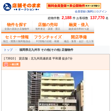
会員登録 (無料)
|
ログイン
2,188
137,770
総物件数
件 お客様数
名
物件を探す
店舗の売却
融資・借入
全国の居抜き店舗物件
無料査定・譲渡・委託
融資成功率90％超
セミナー情報
フランチャイズ
開店準備
独立・開業の無料勉強会
FC情報の比較・検索
備品・集客・会計・仕入等
トップ
福岡県北九州市 その他(その他) 店舗物件
[ 73910 ]
貸店舗：北九州高速鉄道 平和通 徒歩7分