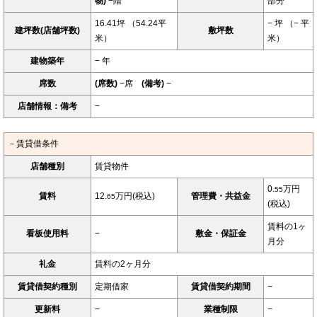
物)
−階
部分
16.41坪 （54.24平
− 坪 （− 平
建坪数(店舗坪数)
敷坪数
米）
米）
建物築年
− 年
席数
(席数)
−席
(備考)
−
店舗情報：備考
−
－賃貸借条件
店舗種別
賃貸物件
0.
万円
55
賃料
12.
万円(税込)
管理費・共益金
65
(税込)
賃料の1ヶ
看板使用料
−
敷金・保証金
月分
礼金
賃料の2ヶ月分
賃貸借契約種別
定期借家
賃貸借契約期間
−
更新料
−
業種制限
−