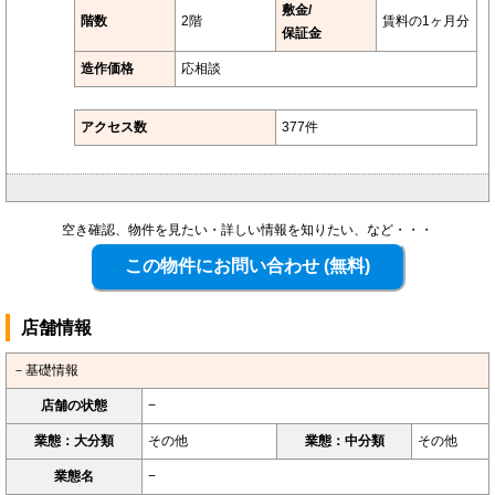
敷金/
階数
2階
賃料の1ヶ月分
保証金
造作価格
応相談
アクセス数
377件
空き確認、物件を見たい・詳しい情報を知りたい、など・・・
店舗情報
－基礎情報
店舗の状態
−
業態：大分類
その他
業態：中分類
その他
業態名
−