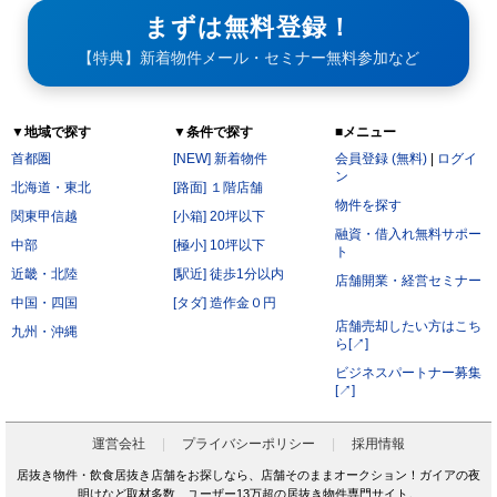
まずは無料登録！
【特典】新着物件メール・セミナー無料参加など
▼地域で探す
▼条件で探す
■メニュー
首都圏
[NEW] 新着物件
会員登録 (無料)
|
ログイ
ン
北海道・東北
[路面] １階店舗
物件を探す
関東甲信越
[小箱] 20坪以下
融資・借入れ無料サポー
中部
[極小] 10坪以下
ト
近畿・北陸
[駅近] 徒歩1分以内
店舗開業・経営セミナー
中国・四国
[タダ] 造作金０円
店舗売却したい方はこち
九州・沖縄
ら[↗]
ビジネスパートナー募集
[↗]
運営会社
プライバシーポリシー
採用情報
居抜き物件・飲食居抜き店舗をお探しなら、店舗そのままオークション！ガイアの夜
明けなど取材多数、ユーザー13万超の居抜き物件専門サイト。