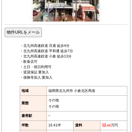
・北九州高速鉄道 旦過 徒歩4分
・北九州高速鉄道 平和通 徒歩7分
・北九州高速鉄道 小倉 徒歩13分
・飲食店可
・土日・祝日利用可
・賃貸保証:要加入
・保険等加入:要加入
地域
福岡県北九州市 小倉北区馬借
その他
業態
その他
最寄駅
−
坪数
16.41坪
賃料
12.
万円
65