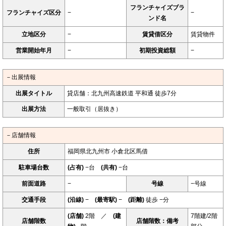
フランチャイズブラ
フランチャイズ区分
−
−
ンド名
立地区分
−
賃貸借区分
賃貸物件
営業開始年月
−
初期投資総額
−
－出展情報
出展タイトル
貸店舗：北九州高速鉄道 平和通 徒歩7分
出展方法
一般取引（居抜き）
－店舗情報
住所
福岡県北九州市 小倉北区馬借
駐車場台数
(占有)
−台
(共有)
−台
前面道路
−
号線
−号線
交通手段
(沿線)
−
(最寄駅)
−
(距離)
徒歩 −分
(店舗)
2階 ／
(建
7階建/2階
店舗階数
店舗階数：備考