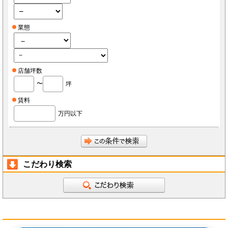
業態
店舗坪数
〜
坪
賃料
万円以下
こだわり検索