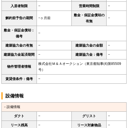
入居者制限
−
営業時間制限
−
敷金・保証金償却の
解約前予告の期間
−ヶ月前
−
有無
敷金・保証金償却：
−
備考
建築協力金の有無
−
建築協力金の金額
−
建築協力金返済期間
−
建築協力金：備考
−
株式会社Ｍ＆Ａオークション（東京都知事(4)第85509
物件管理者情報
号）
賃貸借条件：備考
−
設備情報
－設備情報
ダクト
−
グリスト
−
リース残高
−
リース対象物品
−