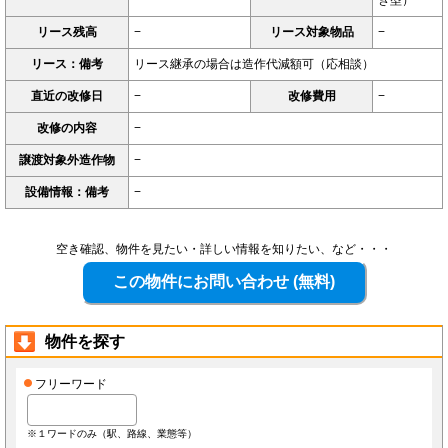
リース残高
−
リース対象物品
−
リース：備考
リース継承の場合は造作代減額可（応相談）
直近の改修日
−
改修費用
−
改修の内容
−
譲渡対象外造作物
−
設備情報：備考
−
空き確認、物件を見たい・詳しい情報を知りたい、など・・・
物件を探す
フリーワード
※１ワードのみ（駅、路線、業態等）