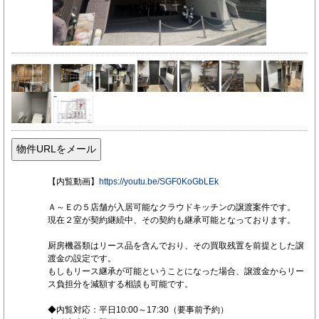
【内覧動画】
https://youtu.be/SGF0KoGbLEk
Ａ～Ｅの５店舗が入居可能なクラウドキッチンの譲渡案件です。
現在２室が契約継続中、その契約も継承可能となっております。
厨房機器類はリース品を含んでおり、その買取残置を前提とした譲
渡金の設定です。
もしもリース継承が可能ということになった場合、譲渡金からリー
ス負担分を減額する相談も可能です。
◆内覧対応：平日10:00～17:30（要事前予約）