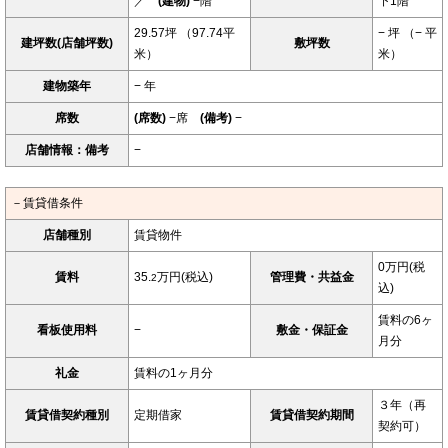
／
(建物)
−階
下1階
29.57坪 （97.74平
− 坪 （− 平
建坪数(店舗坪数)
敷坪数
米）
米）
建物築年
− 年
席数
(席数)
−席
(備考)
−
店舗情報：備考
−
－賃貸借条件
店舗種別
賃貸物件
0万円(税
賃料
35.
万円(税込)
管理費・共益金
2
込)
賃料の6ヶ
看板使用料
−
敷金・保証金
月分
礼金
賃料の1ヶ月分
３年（再
賃貸借契約種別
定期借家
賃貸借契約期間
契約可）