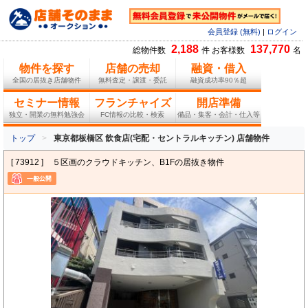
会員登録 (無料)
|
ログイン
2,188
137,770
総物件数
件 お客様数
名
物件を探す
店舗の売却
融資・借入
全国の居抜き店舗物件
無料査定・譲渡・委託
融資成功率90％超
セミナー情報
フランチャイズ
開店準備
独立・開業の無料勉強会
FC情報の比較・検索
備品・集客・会計・仕入等
トップ
東京都板橋区 飲食店(宅配・セントラルキッチン) 店舗物件
[ 73912 ]
５区画のクラウドキッチン、B1Fの居抜き物件