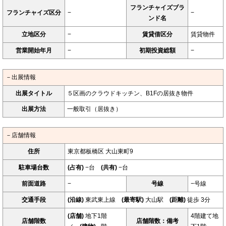
フランチャイズブラ
フランチャイズ区分
−
−
ンド名
立地区分
−
賃貸借区分
賃貸物件
営業開始年月
−
初期投資総額
−
－出展情報
出展タイトル
５区画のクラウドキッチン、B1Fの居抜き物件
出展方法
一般取引（居抜き）
－店舗情報
住所
東京都板橋区 大山東町9
駐車場台数
(占有)
−台
(共有)
−台
前面道路
−
号線
−号線
交通手段
(沿線)
東武東上線
(最寄駅)
大山駅
(距離)
徒歩 3分
(店舗)
地下1階
4階建て地
店舗階数
店舗階数：備考