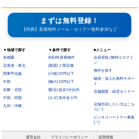
まずは無料登録！
【特典】新着物件メール・セミナー無料参加など
▼地域で探す
▼条件で探す
■メニュー
首都圏
[NEW] 新着物件
会員登録 (無料)
|
ログイ
ン
北海道・東北
[路面] １階店舗
物件を探す
関東甲信越
[小箱] 20坪以下
融資・借入れ無料サポー
中部
[極小] 10坪以下
ト
近畿・北陸
[駅近] 徒歩1分以内
店舗開業・経営セミナー
中国・四国
[タダ] 造作金０円
店舗売却したい方はこち
九州・沖縄
ら[↗]
ビジネスパートナー募集
[↗]
運営会社
プライバシーポリシー
採用情報