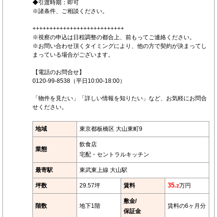
◆引渡時期：即可
※諸条件、ご相談ください。
+++++++++++++++++++++++++++
※視察の申込は日程調整の都合上、前もってご連絡ください。
※お問い合わせ頂くタイミングにより、他の方で契約が決まってし
まっている場合がございます。
【電話のお問合せ】
0120-99-8538（平日10:00-18:00）
「物件を見たい」「詳しい情報を知りたい」など、お気軽にお問合
せください。
地域
東京都板橋区 大山東町9
飲食店
業態
宅配・セントラルキッチン
最寄駅
東武東上線 大山駅
坪数
29.57坪
賃料
35.
万円
2
敷金/
階数
地下1階
賃料の6ヶ月分
保証金