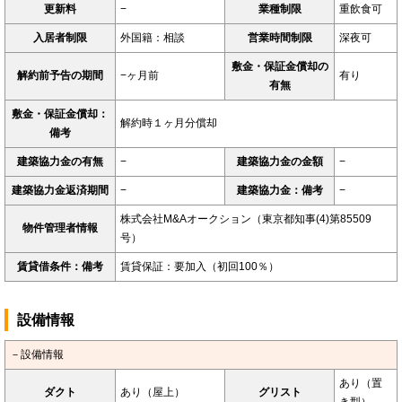
更新料
−
業種制限
重飲食可
入居者制限
外国籍：相談
営業時間制限
深夜可
敷金・保証金償却の
解約前予告の期間
−ヶ月前
有り
有無
敷金・保証金償却：
解約時１ヶ月分償却
備考
建築協力金の有無
−
建築協力金の金額
−
建築協力金返済期間
−
建築協力金：備考
−
株式会社M&Aオークション（東京都知事(4)第85509
物件管理者情報
号）
賃貸借条件：備考
賃貸保証：要加入（初回100％）
設備情報
－設備情報
あり（置
ダクト
あり（屋上）
グリスト
き型）