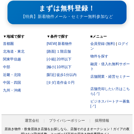
まずは無料登録！
【特典】新着物件メール・セミナー無料参加など
▼地域で探す
▼条件で探す
■メニュー
首都圏
[NEW] 新着物件
会員登録 (無料)
|
ログイ
ン
北海道・東北
[路面] １階店舗
物件を探す
関東甲信越
[小箱] 20坪以下
融資・借入れ無料サポー
中部
[極小] 10坪以下
ト
近畿・北陸
[駅近] 徒歩1分以内
店舗開業・経営セミナー
中国・四国
[タダ] 造作金０円
店舗売却したい方はこち
九州・沖縄
ら[↗]
ビジネスパートナー募集
[↗]
運営会社
プライバシーポリシー
採用情報
居抜き物件・飲食居抜き店舗をお探しなら、店舗そのままオークション！ガイアの夜