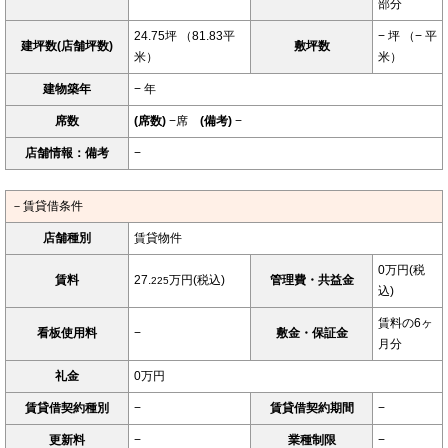
部分
24.75坪 （81.83平
− 坪 （− 平
建坪数(店舗坪数)
敷坪数
米）
米）
建物築年
− 年
席数
(席数)
−席
(備考)
−
店舗情報：備考
−
－賃貸借条件
店舗種別
賃貸物件
0万円(税
賃料
27.
万円(税込)
管理費・共益金
225
込)
賃料の6ヶ
看板使用料
−
敷金・保証金
月分
礼金
0万円
賃貸借契約種別
−
賃貸借契約期間
−
更新料
−
業種制限
−