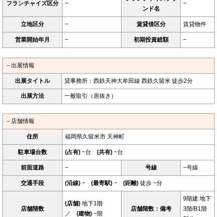
フランチャイズ区分
−
−
ンド名
立地区分
−
賃貸借区分
賃貸物件
営業開始年月
−
初期投資総額
−
－出展情報
出展タイトル
貸事務所：西鉄天神大牟田線 西鉄久留米 徒歩2分
出展方法
一般取引（居抜き）
－店舗情報
住所
福岡県久留米市 天神町
駐車場台数
(占有)
−台
(共有)
−台
前面道路
−
号線
−号線
交通手段
(沿線)
−
(最寄駅)
−
(距離)
徒歩 −分
9階建 地下
(店舗)
地下1階
店舗階数
店舗階数：備考
3階/B1階
／
(建物)
−階