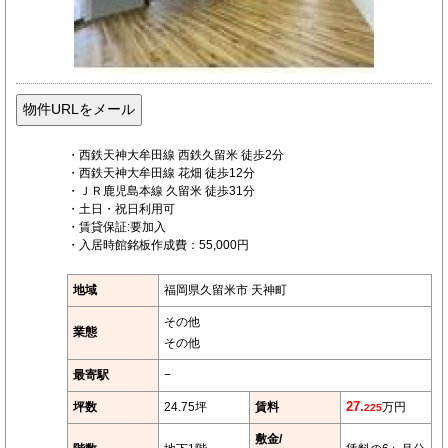
・西鉄天神大牟田線 西鉄久留米 徒歩2分
・西鉄天神大牟田線 花畑 徒歩12分
・ＪＲ鹿児島本線 久留米 徒歩31分
・土日・祝日利用可
・賃貸保証:要加入
・入居時館銘板作成費：55,000円
地域
福岡県久留米市 天神町
その他
業態
その他
最寄駅
−
坪数
24.75坪
賃料
27.
万円
225
敷金/