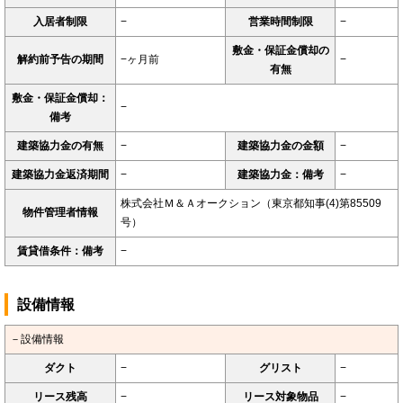
入居者制限
−
営業時間制限
−
敷金・保証金償却の
解約前予告の期間
−ヶ月前
−
有無
敷金・保証金償却：
−
備考
建築協力金の有無
−
建築協力金の金額
−
建築協力金返済期間
−
建築協力金：備考
−
株式会社Ｍ＆Ａオークション（東京都知事(4)第85509
物件管理者情報
号）
賃貸借条件：備考
−
設備情報
－設備情報
ダクト
−
グリスト
−
リース残高
−
リース対象物品
−