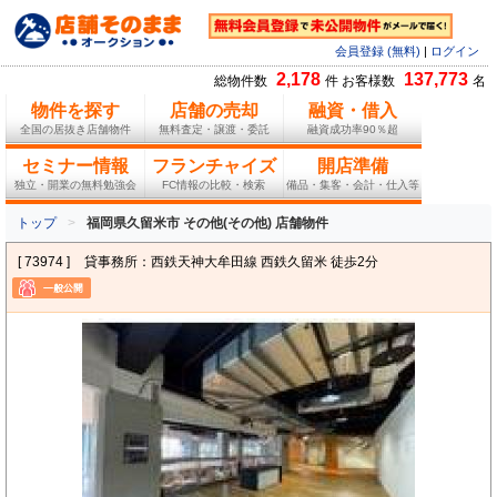
会員登録 (無料)
|
ログイン
2,178
137,773
総物件数
件 お客様数
名
物件を探す
店舗の売却
融資・借入
全国の居抜き店舗物件
無料査定・譲渡・委託
融資成功率90％超
セミナー情報
フランチャイズ
開店準備
独立・開業の無料勉強会
FC情報の比較・検索
備品・集客・会計・仕入等
トップ
福岡県久留米市 その他(その他) 店舗物件
[ 73974 ]
貸事務所：西鉄天神大牟田線 西鉄久留米 徒歩2分