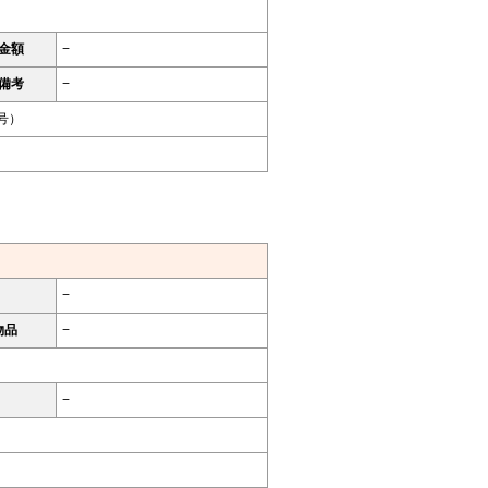
金額
−
備考
−
号）
−
物品
−
−