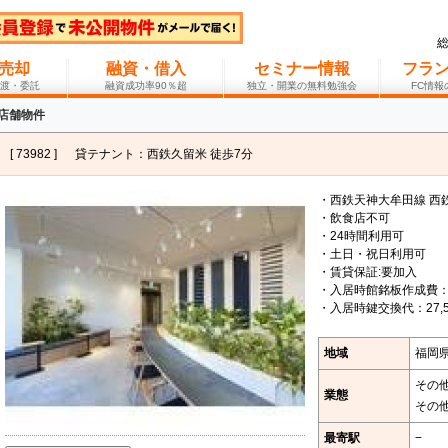
売却
融資・借入
セミナー情報
フラ
渡・委託
融資成功率90％超
独立・開業の無料勉強会
FC情
 店舗物件
[ 73982 ]
貸テナント：西鉄久留米 徒歩7分
・西鉄天神大牟田線 西
・飲食店不可
・24時間利用可
・土日・祝日利用可
・賃貸保証:要加入
・入居時館銘板作成費：3
・入居時鍵交換代：27,5
地域
福岡
その
業態
その
最寄駅
−