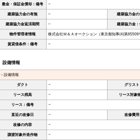
敷金・保証金償却：備考
−
建築協力金の有無
−
建築協力金の
建築協力金返済期間
−
建築協力金：
物件管理者情報
株式会社Ｍ＆Ａオークション（東京都知事(4)第85509
賃貸借条件：備考
−
設備情報
－設備情報
ダクト
−
グリスト
リース残高
−
リース対象
リース：備考
−
直近の改修日
−
改修費用
改修の内容
−
譲渡対象外造作物
−