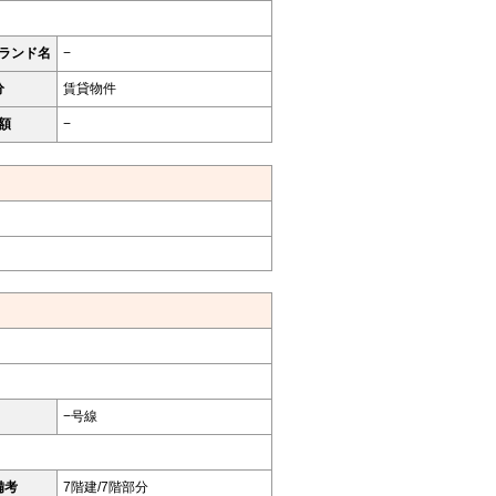
ランド名
−
分
賃貸物件
額
−
−号線
備考
7階建/7階部分