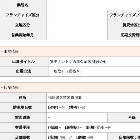
業態名
−
フランチャイズ区分
−
フランチャイズブ
立地区分
−
賃貸借区
営業開始年月
−
初期投資総
－出展情報
出展タイトル
貸テナント：西鉄久留米 徒歩7分
出展方法
一般取引（居抜き）
－店舗情報
住所
福岡県久留米市 東町
駐車場台数
(占有)
−台
(共有)
−台
前面道路
−
号線
交通手段
(沿線)
−
(最寄駅)
−
(距離)
徒歩 −分
店舗階数
(店舗)
7階 ／
(建物)
−階
店舗階数：