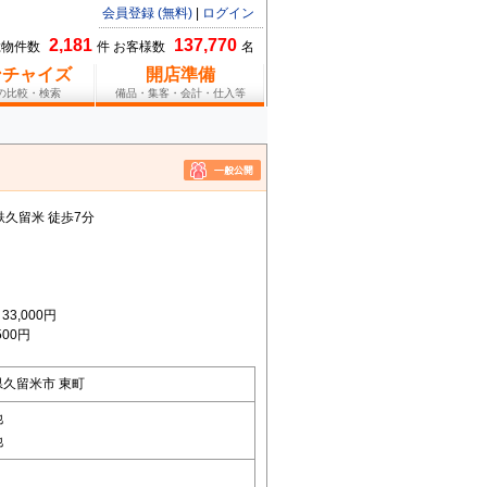
会員登録 (無料)
|
ログイン
2,181
137,770
総物件数
件 お客様数
名
ンチャイズ
開店準備
報の比較・検索
備品・集客・会計・仕入等
鉄久留米 徒歩7分
3,000円
00円
県久留米市 東町
他
他