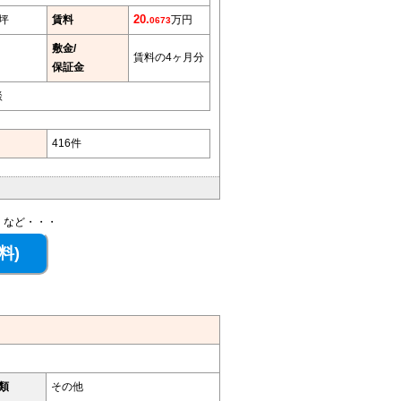
7坪
賃料
20.
万円
0673
敷金/
賃料の4ヶ月分
保証金
談
416件
、など・・・
類
その他