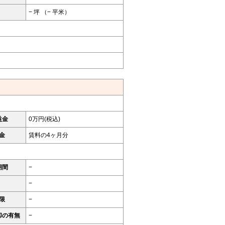
− 坪 （− 平米）
益金
0万円(税込)
金
賃料の4ヶ月分
期間
−
−
限
−
却の有無
−