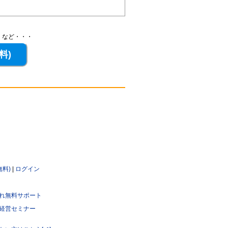
、など・・・
無料)
|
ログイン
れ無料サポート
経営セミナー