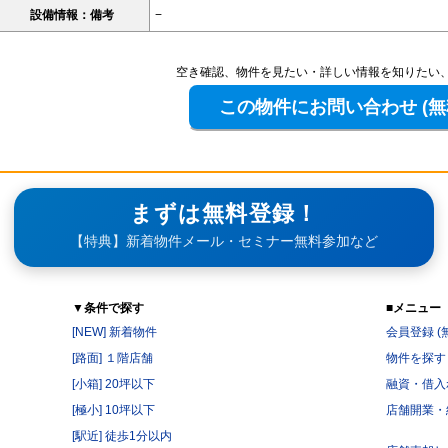
設備情報：備考
−
空き確認、物件を見たい・詳しい情報を知りたい
まずは無料登録！
【特典】新着物件メール・セミナー無料参加など
▼条件で探す
■メニュー
[NEW] 新着物件
会員登録 (
[路面] １階店舗
物件を探す
[小箱] 20坪以下
融資・借入
[極小] 10坪以下
店舗開業・
[駅近] 徒歩1分以内