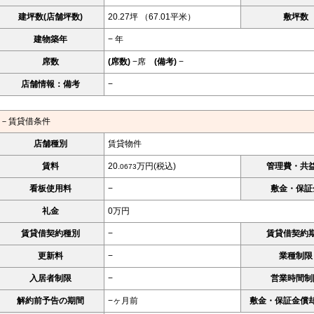
建坪数(店舗坪数)
20.27坪 （67.01平米）
敷坪数
建物築年
− 年
席数
(席数)
−席
(備考)
−
店舗情報：備考
−
－賃貸借条件
店舗種別
賃貸物件
賃料
20.
万円(税込)
管理費・共
0673
看板使用料
−
敷金・保証
礼金
0万円
賃貸借契約種別
−
賃貸借契約
更新料
−
業種制限
入居者制限
−
営業時間制
解約前予告の期間
−ヶ月前
敷金・保証金償