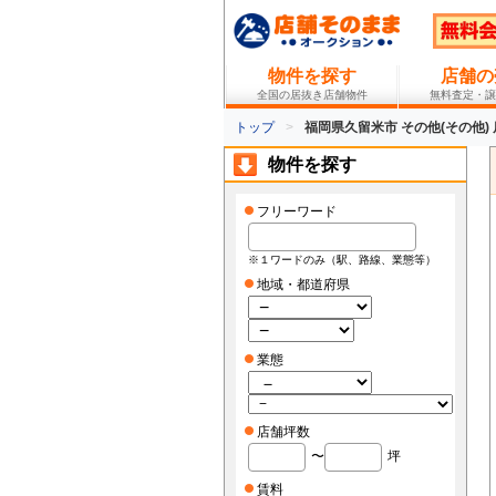
物件を探す
店舗の
全国の居抜き店舗物件
無料査定・譲
トップ
福岡県久留米市 その他(その他)
物件を探す
フリーワード
※１ワードのみ（駅、路線、業態等）
地域・都道府県
業態
店舗坪数
〜
坪
賃料