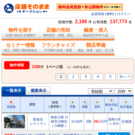
会員登録 (無料)
|
ログイン
2,186
137,773
総物件数
件 お客様数
名
物件を探す
店舗の売却
融資・借入
全国の居抜き店舗物件
無料査定・譲渡・委託
融資成功率90％超
セミナー情報
フランチャイズ
開店準備
独立・開業の無料勉強会
FC情報の比較・検索
備品・集客・会計・仕入等
物件情報
2186
件
1ページ目
（1～20件を表示）
1
2
3
4
5
次へ >
一覧表示
概要表示
地域
業態
敷金/保証
( 最寄駅 )
登録順
坪数
階数
賃料
造作価格
金
神奈川県 川
飲食店
賃料の8
崎市川崎区
10.92坪
2階
38.
万円
応相談
5
レストラン
ヶ月分
( 川崎駅 )