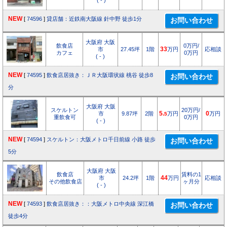
( - )
NEW
[
74596
]
貸店舗：近鉄南大阪線 針中野 徒歩1分
大阪府 大阪
飲食店
0万円/
市
27.45坪
1階
33
万円
応相談
カフェ
0万円
( - )
NEW
[
74595
]
飲食店居抜き：ＪＲ大阪環状線 桃谷 徒歩8
分
大阪府 大阪
スケルトン
20万円/
市
9.87坪
2階
5.
万円
0
万円
5
重飲食可
0万円
( - )
NEW
[
74594
]
スケルトン：大阪メトロ千日前線 小路 徒歩
5分
大阪府 大阪
飲食店
賃料の1
市
24.2坪
1階
44
万円
応相談
その他飲食店
ヶ月分
( - )
NEW
[
74593
]
飲食店居抜き：：大阪メトロ中央線 深江橋
徒歩4分