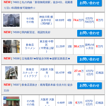
NEW
[
74601
]
丸の内線「新宿御苑前駅」徒歩4分。花園通
り沿いB1階飲食可能物件☆
神奈川県 横
その他
0万円/
浜市中区
68.93坪
4階
74.
万円
0
万円
8
その他
700万円
( 関内駅 )
NEW
[
74599
]
関内駅至近、視認性良好
東京都 中野
飲食店
区
賃料の6
11.25坪
1階
38.
万円
0
万円
5
ラーメン
( 中野坂上駅
ヶ月分
)
NEW
[
74598
]
立地最高!!★駅徒歩30秒★超駅近路面店★
飲食店
大阪府 大阪
27.
万
0万円/
39
スナック・ナ
市
55.47坪
4階
応相談
0万円
円
イトクラブ
( - )
NEW
[
74597
]
飲食店居抜き：南海電鉄本線 住吉大社 徒歩
11分
大阪府 大阪
その他
0万円/
市
4.49坪
1階
6
万円
応相談
その他
0万円