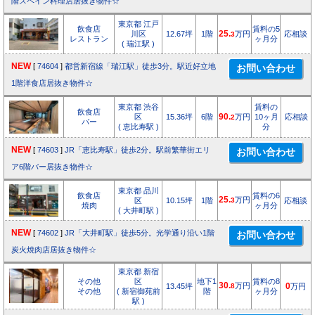
階スペイン料理店居抜き物件☆
東京都 江戸
飲食店
賃料の5
川区
12.67坪
1階
25.
万円
応相談
3
レストラン
ヶ月分
( 瑞江駅 )
NEW
[
74604
]
都営新宿線「瑞江駅」徒歩3分。駅近好立地
1階洋食店居抜き物件☆
東京都 渋谷
賃料の
飲食店
区
15.36坪
6階
90.
万円
10ヶ月
応相談
2
バー
( 恵比寿駅 )
分
NEW
[
74603
]
JR「恵比寿駅」徒歩2分。駅前繁華街エリ
ア6階バー居抜き物件☆
東京都 品川
飲食店
賃料の6
25.
万円
区
10.15坪
1階
3
応相談
焼肉
ヶ月分
( 大井町駅 )
NEW
[
74602
]
JR「大井町駅」徒歩5分。光学通り沿い1階
炭火焼肉店居抜き物件☆
東京都 新宿
その他
区
地下1
賃料の8
30.
万円
13.45坪
8
0
万円
その他
( 新宿御苑前
階
ヶ月分
駅 )