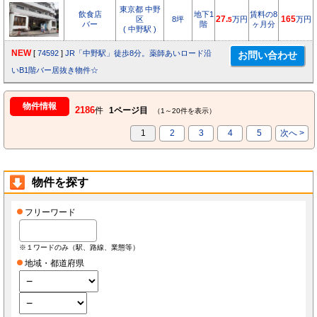
東京都 中野
飲食店
地下1
賃料の8
区
8坪
27.
万円
165
万円
5
バー
階
ヶ月分
( 中野駅 )
NEW
[
74592
]
JR「中野駅」徒歩8分。薬師あいロード沿
いB1階バー居抜き物件☆
物件情報
2186
件
1ページ目
（1～20件を表示）
1
2
3
4
5
次へ >
物件を探す
フリーワード
※１ワードのみ（駅、路線、業態等）
地域・都道府県