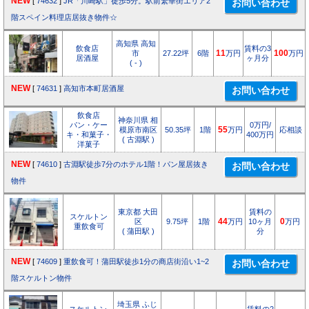
NEW
[
74632
]
JR「川崎駅」徒歩5分。駅前繁華街エリア2
階スペイン料理店居抜き物件☆
高知県 高知
飲食店
賃料の3
市
27.22坪
6階
11
万円
100
万円
居酒屋
ヶ月分
( - )
NEW
[
74631
]
高知市本町居酒屋
飲食店
神奈川県 相
パン・ケー
0万円/
模原市南区
50.35坪
1階
55
万円
応相談
キ・和菓子・
400万円
( 古淵駅 )
洋菓子
NEW
[
74610
]
古淵駅徒歩7分のホテル1階！パン屋居抜き
物件
東京都 大田
賃料の
スケルトン
区
9.75坪
1階
44
万円
10ヶ月
0
万円
重飲食可
( 蒲田駅 )
分
NEW
[
74609
]
重飲食可！蒲田駅徒歩1分の商店街沿い1~2
階スケルトン物件
埼玉県 ふじ