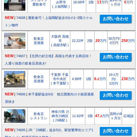
スケルトン
賃料の2
み野市
18.68坪
1階
13
万円
0
万円
重飲食可
ヶ月分
( 上福岡駅 )
NEW
[
74608
]
重飲食可！上福岡駅徒歩3分の1~2階スケル
トン物件
大阪府 高槻
飲食店
50万円/
市
22.22坪
2階
20
万円
250
万円
居酒屋
0万円
( 高槻市駅 )
NEW
[
74607
]
【北摂の好立地】高槻を代表する商店街！
人通り抜群の飲食店居抜き!
千葉県 千葉
19.
万
5
飲食店
市中央区
4.99坪
1階
6.
万円
230
万円
3
円/
居酒屋
( 本千葉駅 )
0万円
NEW
[
74606
]
本千葉駅徒歩6分 独立開業向け小箱居酒屋
居抜き
神奈川県 川
飲食店
賃料の8
崎市川崎区
11.62坪
1階
47.
万円
応相談
3
レストラン
ヶ月分
( 川崎駅 )
NEW
[
74605
]
JR「川崎駅」徒歩5分。駅前繁華街エリア1