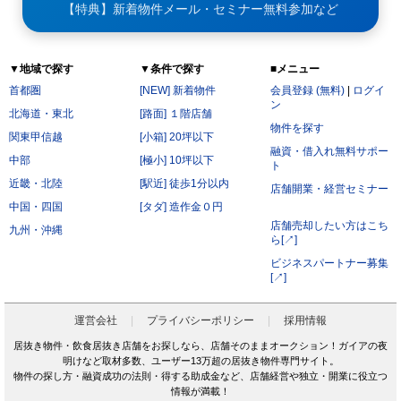
【特典】新着物件メール・セミナー無料参加など
▼地域で探す
▼条件で探す
■メニュー
首都圏
[NEW] 新着物件
会員登録 (無料)
|
ログイ
ン
北海道・東北
[路面] １階店舗
物件を探す
関東甲信越
[小箱] 20坪以下
融資・借入れ無料サポー
中部
[極小] 10坪以下
ト
近畿・北陸
[駅近] 徒歩1分以内
店舗開業・経営セミナー
中国・四国
[タダ] 造作金０円
店舗売却したい方はこち
九州・沖縄
ら[↗]
ビジネスパートナー募集
[↗]
運営会社
プライバシーポリシー
採用情報
居抜き物件・飲食居抜き店舗をお探しなら、店舗そのままオークション！ガイアの夜
明けなど取材多数、ユーザー13万超の居抜き物件専門サイト。
物件の探し方・融資成功の法則・得する助成金など、店舗経営や独立・開業に役立つ
情報が満載！