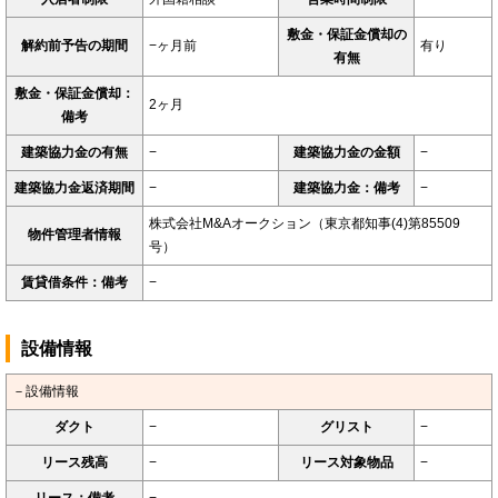
敷金・保証金償却の
解約前予告の期間
−ヶ月前
有り
有無
敷金・保証金償却：
2ヶ月
備考
建築協力金の有無
−
建築協力金の金額
−
建築協力金返済期間
−
建築協力金：備考
−
株式会社M&Aオークション（東京都知事(4)第85509
物件管理者情報
号）
賃貸借条件：備考
−
設備情報
－設備情報
ダクト
−
グリスト
−
リース残高
−
リース対象物品
−