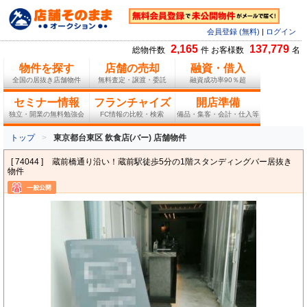
会員登録 (無料)
|
ログイン
2,165
137,779
総物件数
件 お客様数
名
物件を探す
店舗の売却
融資・借入
全国の居抜き店舗物件
無料査定・譲渡・委託
融資成功率90％超
セミナー情報
フランチャイズ
開店準備
独立・開業の無料勉強会
FC情報の比較・検索
備品・集客・会計・仕入等
トップ
東京都台東区 飲食店(バー) 店舗物件
[ 74044 ]
蔵前橋通り沿い！蔵前駅徒歩5分の1階スタンディングバー居抜き
物件