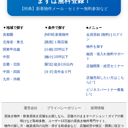
まずは無料登録！
【特典】新着物件メール・セミナー無料参加など
▼地域で探す
▼条件で探す
■メニュー
首都圏
[NEW] 新着物件
会員登録 (無料)
|
ログイ
ン
北海道・東北
[路面] １階店舗
物件を探す
関東甲信越
[小箱] 20坪以下
融資・借入れ無料サポー
中部
[極小] 10坪以下
ト
近畿・北陸
[駅近] 徒歩1分以内
店舗開業・経営セミナー
中国・四国
[タダ] 造作金０円
店舗売却したい方はこち
九州・沖縄
ら[↗]
ビジネスパートナー募集
[↗]
運営会社
プライバシーポリシー
採用情報
居抜き物件・飲食居抜き店舗をお探しなら、店舗そのままオークション！ガイアの夜
明けなど取材多数、ユーザー13万超の居抜き物件専門サイト。
物件の探し方・融資成功の法則・得する助成金など、店舗経営や独立・開業に役立つ