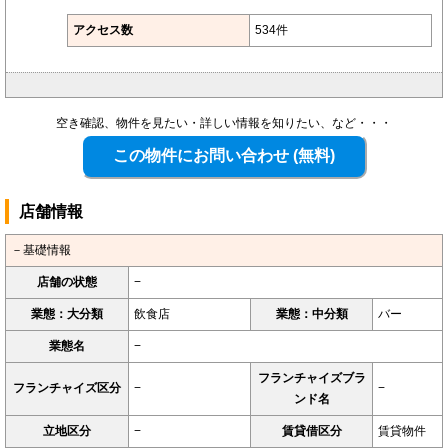
アクセス数
534件
空き確認、物件を見たい・詳しい情報を知りたい、など・・・
店舗情報
－基礎情報
店舗の状態
−
業態：大分類
飲食店
業態：中分類
バー
業態名
−
フランチャイズブラ
フランチャイズ区分
−
−
ンド名
立地区分
−
賃貸借区分
賃貸物件