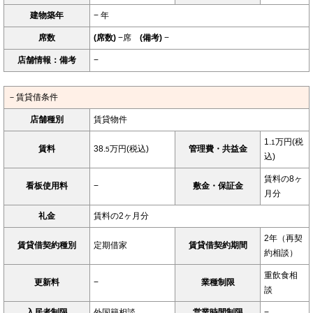
建物築年
− 年
席数
(席数)
−席
(備考)
−
店舗情報：備考
−
－賃貸借条件
店舗種別
賃貸物件
1.
万円(税
1
賃料
38.
万円(税込)
管理費・共益金
5
込)
賃料の8ヶ
看板使用料
−
敷金・保証金
月分
礼金
賃料の2ヶ月分
2年（再契
賃貸借契約種別
定期借家
賃貸借契約期間
約相談）
重飲食相
更新料
−
業種制限
談
入居者制限
外国籍相談
営業時間制限
−