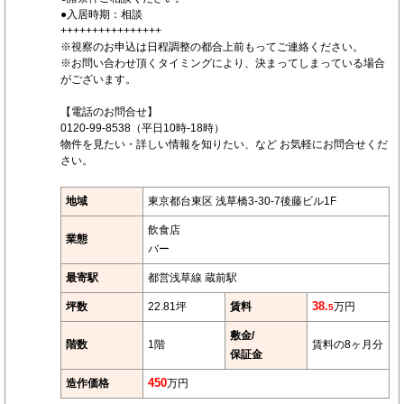
●入居時期：相談
++++++++++++++++
※視察のお申込は日程調整の都合上前もってご連絡ください。
※お問い合わせ頂くタイミングにより、決まってしまっている場合
がございます。
【電話のお問合せ】
0120-99-8538（平日10時-18時）
物件を見たい・詳しい情報を知りたい、など お気軽にお問合せくだ
さい。
地域
東京都台東区 浅草橋3-30-7後藤ビル1F
飲食店
業態
バー
最寄駅
都営浅草線 蔵前駅
坪数
22.81坪
賃料
38.
万円
5
敷金/
階数
1階
賃料の8ヶ月分
保証金
造作価格
450
万円