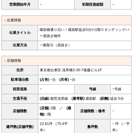
営業開始年月
−
初期投資総額
−
－出展情報
蔵前橋通り沿い！蔵前駅徒歩5分の1階スタンディングバ
出展タイトル
ー居抜き物件
出展方法
一般取引（居抜き）
－店舗情報
住所
東京都台東区 浅草橋3-30-7後藤ビル1F
駐車場台数
(占有)
−台
(共有)
−台
前面道路
−
号線
−号線
交通手段
(沿線)
都営浅草線
(最寄駅)
蔵前駅
(距離)
徒歩 5分
(店舗)
1階 ／
(建
店舗階数
店舗階数：備考
−
物)
−階
22.81坪 （75.4平
− 坪 （− 平
建坪数(店舗坪数)
敷坪数
米）
米）