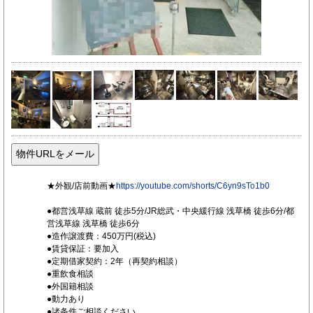
★外観/店前動画★
https://youtube.com/shorts/C6yn9sTo1b0
●都営浅草線 蔵前 徒歩5分/JR総武・中央緩行線 浅草橋 徒歩6分/都
営浅草線 浅草橋 徒歩6分
●造作譲渡費：450万円(税込)
●賃貸保証：要加入
●定期借家契約：2年（再契約相談）
●重飲食相談
●外国籍相談
●動力あり
●諸条件ご相談ください。