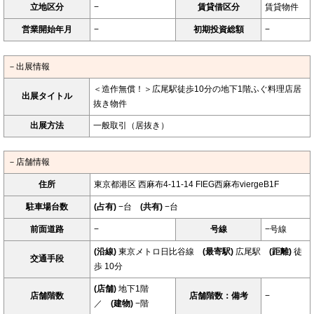
立地区分
−
賃貸借区分
賃貸物件
営業開始年月
−
初期投資総額
−
－出展情報
＜造作無償！＞広尾駅徒歩10分の地下1階ふぐ料理店居
出展タイトル
抜き物件
出展方法
一般取引（居抜き）
－店舗情報
住所
東京都港区 西麻布4-11-14 FIEG西麻布viergeB1F
駐車場台数
(占有)
−台
(共有)
−台
前面道路
−
号線
−号線
(沿線)
東京メトロ日比谷線
(最寄駅)
広尾駅
(距離)
徒
交通手段
歩 10分
(店舗)
地下1階
店舗階数
店舗階数：備考
−
／
(建物)
−階