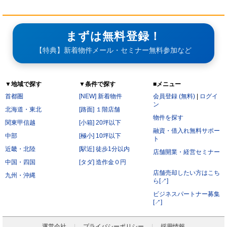
まずは無料登録！
【特典】新着物件メール・セミナー無料参加など
▼地域で探す
▼条件で探す
■メニュー
首都圏
[NEW] 新着物件
会員登録 (無料)
|
ログイ
ン
北海道・東北
[路面] １階店舗
物件を探す
関東甲信越
[小箱] 20坪以下
融資・借入れ無料サポー
中部
[極小] 10坪以下
ト
近畿・北陸
[駅近] 徒歩1分以内
店舗開業・経営セミナー
中国・四国
[タダ] 造作金０円
店舗売却したい方はこち
九州・沖縄
ら[↗]
ビジネスパートナー募集
[↗]
運営会社
プライバシーポリシー
採用情報