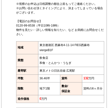
※視察のお申込は日程調整の都合上前もってご連絡ください。
※お問い合わせ頂くタイミングにより、決まってしまっている場合
がございます。
【電話のお問合せ】
0120-99-8538（平日10時-18時）
物件を見たい・詳しい情報を知りたい、など お気軽にお問合せくだ
さい。
東京都港区 西麻布4-11-14 FIEG西麻布
地域
viergeB1F
飲食店
業態
和食・とんかつ・うなぎ
最寄駅
東京メトロ日比谷線 広尾駅
坪数
36.46坪
賃料
132
万円
敷金/
階数
地下1階
賃料の6ヶ月分
保証金
造作価格
0
万円