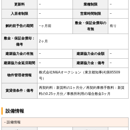
更新料
−
業種制限
−
入居者制限
−
営業時間制限
−
敷金・保証金償却の
解約前予告の期間
−ヶ月前
有り
有無
敷金・保証金償却：
2ヶ月
備考
建築協力金の有無
−
建築協力金の金額
−
建築協力金返済期間
−
建築協力金：備考
−
株式会社M&Aオークション（東京都知事(4)第85509
物件管理者情報
号）
再契約料：新賃料の1ヶ月分／再契約事務手数料：新賃
賃貸借条件：備考
料の0.25ヶ月分／事務所利用の場合敷金3ヶ月
設備情報
－設備情報