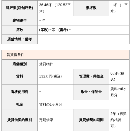
36.46坪 （120.52平
− 坪 （− 平
建坪数(店舗坪数)
敷坪数
米）
米）
建物築年
− 年
席数
(席数)
−席
(備考)
−
店舗情報：備考
−
－賃貸借条件
店舗種別
賃貸物件
0万円(税
賃料
132万円(税込)
管理費・共益金
込)
賃料の6ヶ
看板使用料
−
敷金・保証金
月分
礼金
賃料の1ヶ月分
2年（再契
賃貸借契約種別
定期借家
賃貸借契約期間
約相談
可）