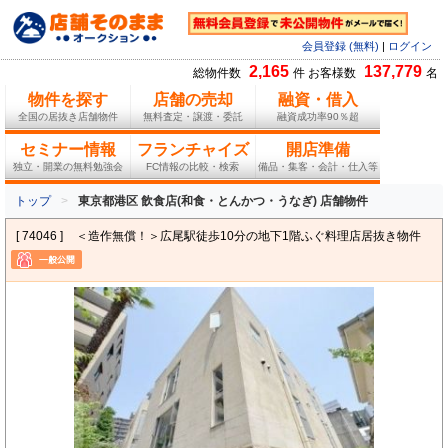
会員登録 (無料)
|
ログイン
2,165
137,779
総物件数
件 お客様数
名
物件を探す
店舗の売却
融資・借入
全国の居抜き店舗物件
無料査定・譲渡・委託
融資成功率90％超
セミナー情報
フランチャイズ
開店準備
独立・開業の無料勉強会
FC情報の比較・検索
備品・集客・会計・仕入等
トップ
東京都港区 飲食店(和食・とんかつ・うなぎ) 店舗物件
[ 74046 ]
＜造作無償！＞広尾駅徒歩10分の地下1階ふぐ料理店居抜き物件