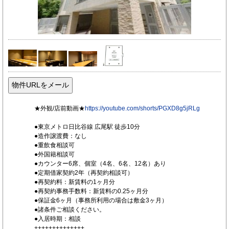
★外観/店前動画★
https://youtube.com/shorts/PGXD8g5jRLg
●東京メトロ日比谷線 広尾駅 徒歩10分
●造作譲渡費：なし
●重飲食相談可
●外国籍相談可
●カウンター6席、個室（4名、6名、12名）あり
●定期借家契約2年（再契約相談可）
●再契約料：新賃料の1ヶ月分
●再契約事務手数料：新賃料の0.25ヶ月分
●保証金6ヶ月（事務所利用の場合は敷金3ヶ月）
●諸条件ご相談ください。
●入居時期：相談
++++++++++++++