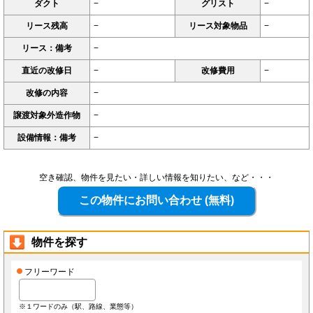
ダクト
−
グリスト
−
リース残高
−
リース対象物品
−
リース：備考
−
直近の改修日
−
改修費用
−
改修の内容
−
譲渡対象外造作物
−
設備情報：備考
−
空き確認、物件を見たい・詳しい情報を知りたい、など・・・
物件を探す
フリーワード
※１ワードのみ（駅、路線、業態等）